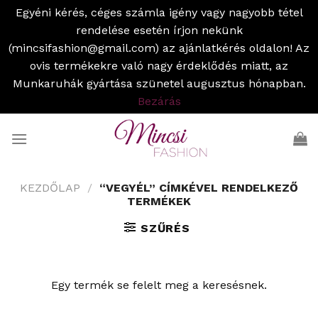
Egyéni kérés, céges számla igény vagy nagyobb tétel
rendelése esetén írjon nekünk
(mincsifashion@gmail.com) az ajánlatkérés oldalon! Az
ovis termékekre való nagy érdeklődés miatt, az
Munkaruhák gyártása szünetel augusztus hónapban.
Bezárás
Skip
to
content
KEZDŐLAP
/
“VEGYÉL” CÍMKÉVEL RENDELKEZŐ
TERMÉKEK
SZŰRÉS
Egy termék se felelt meg a keresésnek.