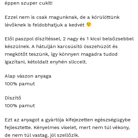
éppen szuper cukit!
Ezzel nem is csak magunknak, de a körülöttünk
lévőknek is feldobhatjuk a kedvét
Elől paszpol díszítéssel, 2 nagy és 1 kicsi belsőzsebbel
készülnek. A hátulján karcsúsító összehúzót és
megkötőt teszünk, így könnyen magadra tudod
igazítani, kétoldalt enyhén sliccelt.
Alap vászon anyaga
100% pamut
Díszítő
100% pamut
Ezt az anyagot a gyártója kifejezetten egészségügybe
fejlesztette. Kényelmes viselet, mert nem túl vékony,
de nem túl vastag, jól szellőzik.