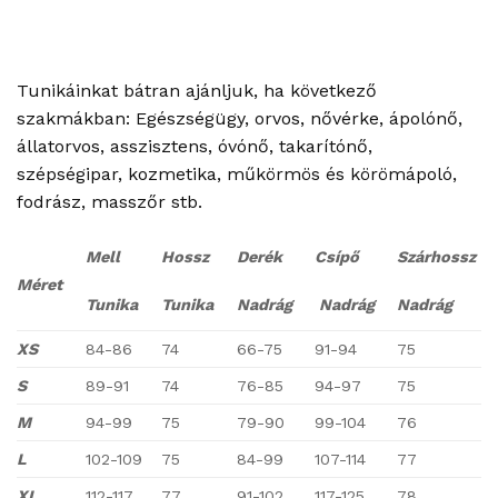
Tunikáinkat bátran ajánljuk, ha következő
szakmákban: Egészségügy, orvos, nővérke, ápolónő,
állatorvos, asszisztens, óvónő, takarítónő,
szépségipar, kozmetika, műkörmös és körömápoló,
fodrász, masszőr stb.
Mell
Hossz
Derék
Csípő
Szárhossz
Méret
Tunika
Tunika
Nadrág
Nadrág
Nadrág
XS
84-86
74
66-75
91-94
75
S
89-91
74
76-85
94-97
75
M
94-99
75
79-90
99-104
76
L
102-109
75
84-99
107-114
77
XL
112-117
77
91-102
117-125
78