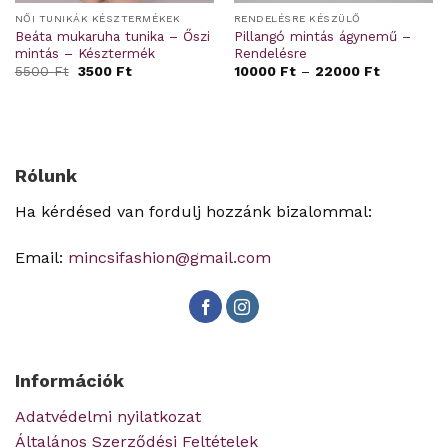
NŐI TUNIKÁK KÉSZTERMÉKEK
RENDELÉSRE KÉSZÜLŐ
Beáta mukaruha tunika – Őszi
Pillangó mintás ágynemű –
mintás – Késztermék
Rendelésre
Original
Current
5500
Ft
3500
Ft
10000
Ft
–
22000
Ft
price
price
was:
is:
5500 Ft.
3500 Ft.
Rólunk
Ha kérdésed van fordulj hozzánk bizalommal:
Email:
mincsifashion@gmail.com
Információk
Adatvédelmi nyilatkozat
Általános Szerződési Feltételek