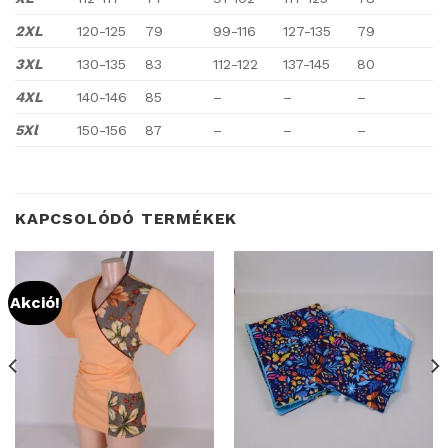
2XL
120-125
79
99-116
127-135
79
3XL
130-135
83
112-122
137-145
80
4XL
140-146
85
–
–
–
5Xl
150-156
87
–
–
–
KAPCSOLÓDÓ TERMÉKEK
Akció!