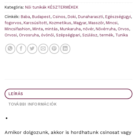
Kategória:
Női tunikák KÉSZTERMÉKEK
Címkék:
Baba
,
Budapest
,
Csinos
,
Doki
,
Dunaharaszti
,
Egészségügyi
,
fogorvos
,
Karcsúsított
,
Kozmetikus
,
Magyar
,
Masszőr
,
Mincsi
,
Mincsifashion
,
Minta
,
mintás
,
Munkaruha
,
nővér
,
Nővérruha
,
Orvos
,
Orvosi
,
Orvosruha
,
óvónői
,
Szépségipari
,
Szülész
,
termék
,
Tunika
LEÍRÁS
TOVÁBBI INFORMÁCIÓK
Amikor dolgozunk, akkor is hordhatunk csinosat vagy