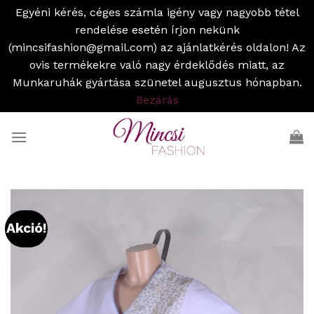
Egyéni kérés, céges számla igény vagy nagyobb tétel
rendelése esetén írjon nekünk
(mincsifashion@gmail.com) az ajánlatkérés oldalon! Az
ovis termékekre való nagy érdeklődés miatt, az
Munkaruhák gyártása szünetel augusztus hónapban.
Bezárás
Skip
to
content
Akció!