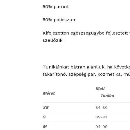
50% pamut
50% poliészter
Kifejezetten egészségügybe fejlesztett
szellőzik.
Tunikáinkat bátran ajánljuk, ha követk
takarítónő, szépségipar, kozmetika, m
Mell
Méret
Tunika
XS
84-86
S
89-91
M
94-99