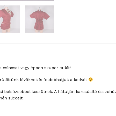
 csinosat vagy éppen szuper cukit!
ülöttünk lévőknek is feldobhatjuk a kedvét
kicsi belsőzsebbel készülnek. A hátulján karcsúsító összeh
én sliccelt.