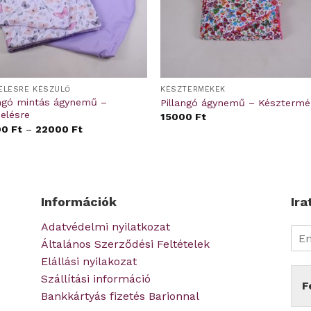
ELÉSRE KÉSZÜLŐ
KÉSZTERMÉKEK
angó mintás ágynemű –
Pillangó ágynemű – Készterm
elésre
15000
Ft
00
Ft
–
22000
Ft
Információk
Ira
Adatvédelmi nyilatkozat
Általános Szerződési Feltételek
Elállási nyilakozat
Szállítási információ
F
Bankkártyás fizetés Barionnal