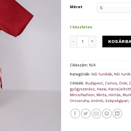
was:
is:
Méret
5500 Ft.
35
1 készleten
S Beáta munkaruha tunika- 
KOSÁRB
Cikkszám:
N/A
Kategóriák:
Női tunikák
,
Női tuni
Címkék:
Budapest
,
Csinos
,
Doki
,
gyógyszerész
,
Hazai
,
Karcsúsított
Mincsifashion
,
Minta
,
mintás
,
Mun
Orvosruha
,
óvónői
,
Szépségipari
,