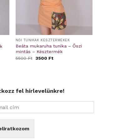
NŐI TUNIKÁK KÉSZTERMÉKEK
Beáta mukaruha tunika – Őszi
ék
mintás – Késztermék
Original
Current
5500
Ft
3500
Ft
price
price
was:
is:
5500 Ft.
3500 Ft.
tkozz fel hírlevelünkre!
eliratkozom