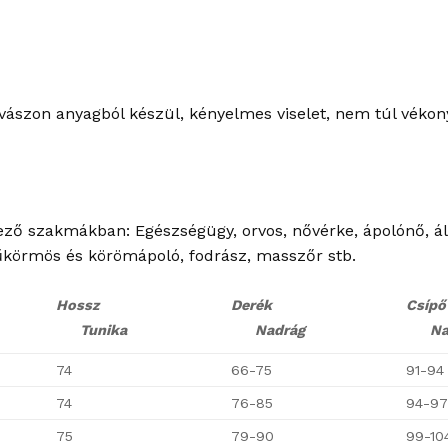
 vászon anyagból készül, kényelmes viselet, nem túl vékony
ező szakmákban: Egészségügy, orvos, nővérke, ápolónő, áll
űkörmös és körömápoló, fodrász, masszőr stb.
Hossz
Derék
Csípő
Tunika
Nadrág
Nad
74
66-75
91-94
74
76-85
94-9
75
79-90
99-10