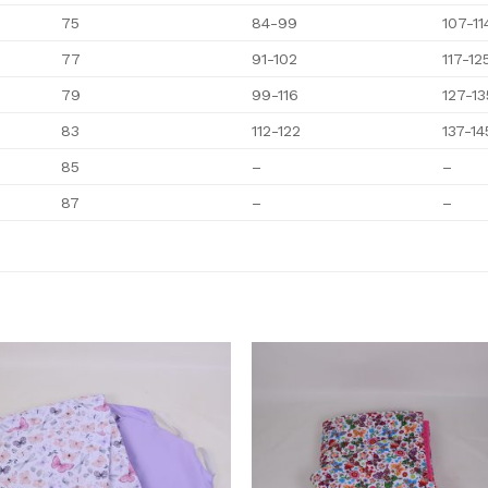
75
84-99
107-11
77
91-102
117-12
79
99-116
127-13
83
112-122
137-14
85
–
–
87
–
–