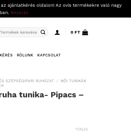
az ajánlatkérés oldalon! Az ovis termékekre való nagy
pban.
Bezárás
eresés
0
FT
övetkezőre:
KÉRÉS
RÓLUNK
KAPCSOLAT
ÉS SZÉPSÉGIPARI RUHÁZAT
/
NŐI TUNIKÁK
EK
uha tunika- Pipacs –
rrent
ice
TÖRLÉS