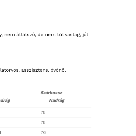
, nem átlátszó, de nem túl vastag, jól
atorvos, asszisztens, óvónő,
Szárhossz
rág
Nadrág
75
7
75
4
76