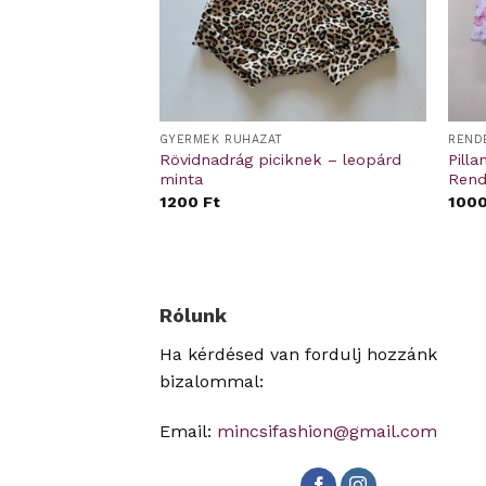
ÜLŐ
GYERMEK RUHÁZAT
REND
tás ágynemű –
Rövidnadrág piciknek – leopárd
Pill
minta
Rend
00
Ft
1200
Ft
100
Rólunk
Ha kérdésed van fordulj hozzánk
bizalommal:
Email:
mincsifashion@gmail.com