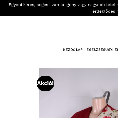
Egyéni kérés, céges számla igény vagy nagyobb tétel 
érdeklődés 
Skip
to
content
KEZDŐLAP
EGÉSZSÉGÜGYI É
Akció!