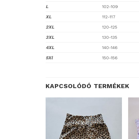
L
102-109
XL
112-117
2XL
120-125
3XL
130-135
4XL
140-146
5Xl
150-156
KAPCSOLÓDÓ TERMÉKEK