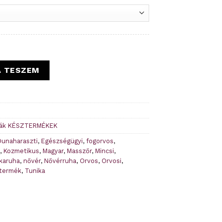
00 Ft.
Pipacs - Késztermék mennyiség
A TESZEM
kák KÉSZTERMÉKEK
Dunaharaszti
,
Egészségügyi
,
fogorvos
,
,
Kozmetikus
,
Magyar
,
Masszőr
,
Mincsi
,
karuha
,
nővér
,
Nővérruha
,
Orvos
,
Orvosi
,
termék
,
Tunika