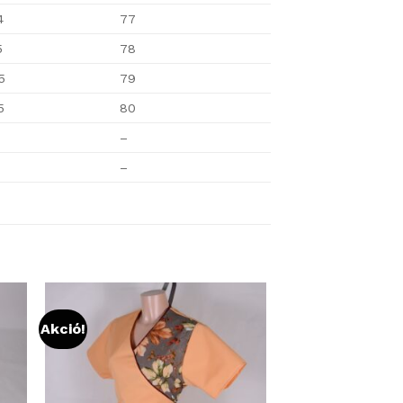
4
77
5
78
5
79
5
80
–
–
Akció!