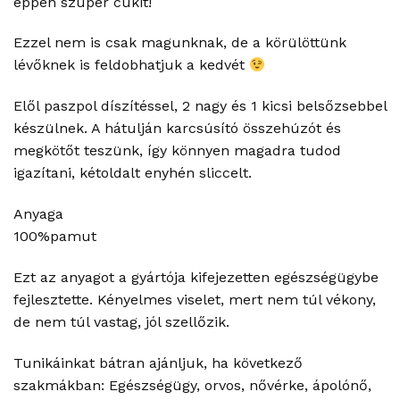
éppen szuper cukit!
Ezzel nem is csak magunknak, de a körülöttünk
lévőknek is feldobhatjuk a kedvét
Elől paszpol díszítéssel, 2 nagy és 1 kicsi belsőzsebbel
készülnek. A hátulján karcsúsító összehúzót és
megkötőt teszünk, így könnyen magadra tudod
igazítani, kétoldalt enyhén sliccelt.
Anyaga
100%pamut
Ezt az anyagot a gyártója kifejezetten egészségügybe
fejlesztette. Kényelmes viselet, mert nem túl vékony,
de nem túl vastag, jól szellőzik.
Tunikáinkat bátran ajánljuk, ha következő
szakmákban: Egészségügy, orvos, nővérke, ápolónő,