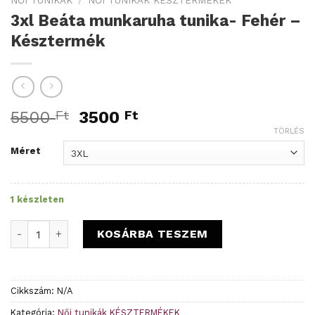
3xl Beáta munkaruha tunika- Fehér –
Késztermék
Original
Current
5500
Ft
3500
Ft
price
price
TÖRLÉS
was:
is:
Méret
5500 Ft.
3500 Ft.
1 készleten
3xl Beáta munkaruha tunika- Fehér - Késztermék mennyisé
KOSÁRBA TESZEM
Cikkszám:
N/A
Kategória:
Női tunikák KÉSZTERMÉKEK