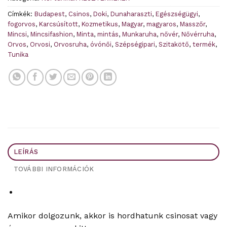
Címkék:
Budapest
,
Csinos
,
Doki
,
Dunaharaszti
,
Egészségügyi
,
fogorvos
,
Karcsúsított
,
Kozmetikus
,
Magyar
,
magyaros
,
Masszőr
,
Mincsi
,
Mincsifashion
,
Minta
,
mintás
,
Munkaruha
,
nővér
,
Nővérruha
,
Orvos
,
Orvosi
,
Orvosruha
,
óvónői
,
Szépségipari
,
Szitakötő
,
termék
,
Tunika
LEÍRÁS
TOVÁBBI INFORMÁCIÓK
Amikor dolgozunk, akkor is hordhatunk csinosat vagy