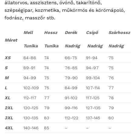
állatorvos, asszisztens, óvónő, takarítónő,
szépségipar, kozmetika, műkörmös és körömápoló,
fodrász, masszőr stb.
Mell
Hossz
Derék
Csípő
Szárhossz
Méret
Tunika
Tunika
Nadrág
Nadrág
Nadrág
XS
84-86
74
66-75
91-94
75
S
89-91
74
76-85
94-97
75
M
94-99
75
79-90
99-104
76
L
102-109
75
84-99
107-114
77
XL
112-117
77
91-102
117-125
78
2XL
120-125
79
99-116
127-135
79
3XL
130-135
83
112-122
137-145
80
4XL
140-146
85
–
–
–