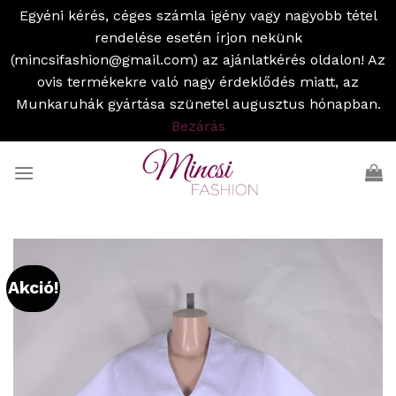
Egyéni kérés, céges számla igény vagy nagyobb tétel
rendelése esetén írjon nekünk
(mincsifashion@gmail.com) az ajánlatkérés oldalon! Az
ovis termékekre való nagy érdeklődés miatt, az
Munkaruhák gyártása szünetel augusztus hónapban.
Bezárás
Skip
to
content
Akció!