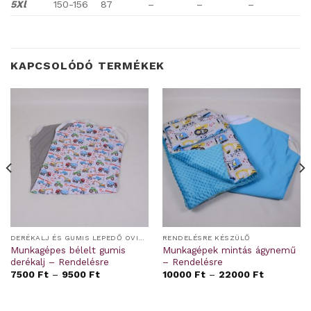
5Xl
150-156
87
–
–
–
KAPCSOLÓDÓ TERMÉKEK
DERÉKALJ ÉS GUMIS LEPEDŐ OVIS/BÖLCSIS FEKTETŐRE
RENDELÉSRE KÉSZÜLŐ
Munkagépes bélelt gumis
Munkagépek mintás ágynemű
derékalj – Rendelésre
– Rendelésre
7500
Ft
–
9500
Ft
10000
Ft
–
22000
Ft