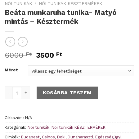
NŐI TUNIKÁK
/
NŐI TUNIKÁK KÉSZTERMÉKEK
Beáta munkaruha tunika- Matyó
mintás – Késztermék
Original
Current
6000
Ft
3500
Ft
price
price
was:
is:
Méret
6000 Ft.
3500 Ft.
Beáta munkaruha tunika- Matyó mintás - Késztermék menn
KOSÁRBA TESZEM
Cikkszám:
N/A
Kategóriák:
Női tunikák
,
Női tunikák KÉSZTERMÉKEK
Címkék:
Budapest
,
Csinos
,
Doki
,
Dunaharaszti
,
Egészségügyi
,