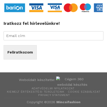
Iratkozz fel hírlevelünkre!
Feliratkozom
Weboldalt készítette:
ADATVÉDELMI NYILATKOZAT
KIEMELT ÉRTÉKESÍTÉSI TERÜLETEINK
COOKIE SZABÁLYZAT
PRIVACY STATEMENT
Copyright ©2026
Mincsifashion