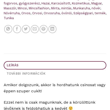
fogorvos
,
gyógyszerész
,
Hazai
,
Karcsúsított
,
Kozmetikus
,
Magyar
,
Masszőr
,
Mincsi
,
Mincsifashion
,
Minta
,
mintás
,
Munkaruha
,
nővér
,
Nővérruha
,
Orvos
,
Orvosi
,
Orvosruha
,
óvónői
,
Szépségipari
,
termék
,
Tunika
LEÍRÁS
TOVÁBBI INFORMÁCIÓK
Amikor dolgozunk, akkor is hordhatunk csinosat vagy
éppen szuper cukit!
Ezzel nem is csak magunknak, de a körülöttünk
lévőknek is feldobhatjuk a kedvét