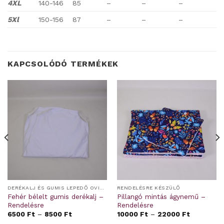
4XL
140-146
85
–
–
–
5Xl
150-156
87
–
–
–
KAPCSOLÓDÓ TERMÉKEK
DERÉKALJ ÉS GUMIS LEPEDŐ OVIS/BÖLCSIS FEKTETŐRE
RENDELÉSRE KÉSZÜLŐ
Fehér bélelt gumis derékalj –
Pillangó mintás ágynemű –
Rendelésre
Rendelésre
6500
Ft
–
8500
Ft
10000
Ft
–
22000
Ft