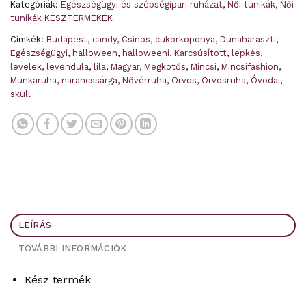
Kategóriák:
Egészségügyi és szépségipari ruházat
,
Női tunikák
,
Női
tunikák KÉSZTERMÉKEK
Címkék:
Budapest
,
candy
,
Csinos
,
cukorkoponya
,
Dunaharaszti
,
Egészségügyi
,
halloween
,
halloweeni
,
Karcsúsított
,
lepkés
,
levelek
,
levendula
,
lila
,
Magyar
,
Megkötős
,
Mincsi
,
Mincsifashion
,
Munkaruha
,
narancssárga
,
Nővérruha
,
Orvos
,
Orvosruha
,
Óvodai
,
skull
LEÍRÁS
TOVÁBBI INFORMÁCIÓK
Kész termék