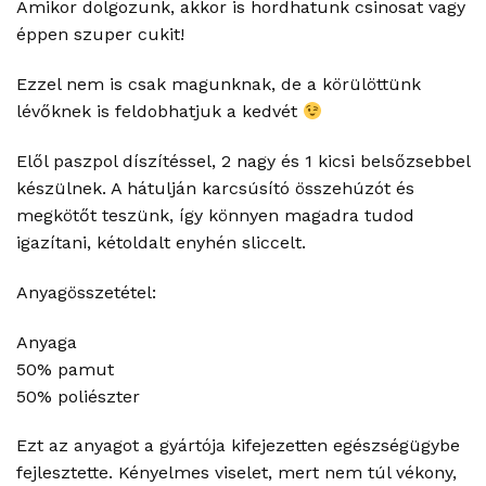
Amikor dolgozunk, akkor is hordhatunk csinosat vagy
éppen szuper cukit!
Ezzel nem is csak magunknak, de a körülöttünk
lévőknek is feldobhatjuk a kedvét
Elől paszpol díszítéssel, 2 nagy és 1 kicsi belsőzsebbel
készülnek. A hátulján karcsúsító összehúzót és
megkötőt teszünk, így könnyen magadra tudod
igazítani, kétoldalt enyhén sliccelt.
Anyagösszetétel:
Anyaga
50% pamut
50% poliészter
Ezt az anyagot a gyártója kifejezetten egészségügybe
fejlesztette. Kényelmes viselet, mert nem túl vékony,