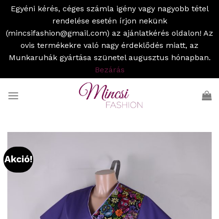
Egyéni kérés, céges számla igény vagy nagyobb tétel
rendelése esetén írjon nekünk
(mincsifashion@gmail.com) az ajánlatkérés oldalon! Az
ovis termékekre való nagy érdeklődés miatt, az
Munkaruhák gyártása szünetel augusztus hónapban.
Bezárás
Skip
to
content
Akció!