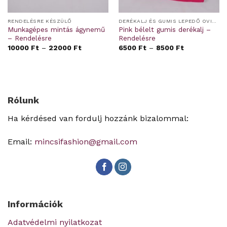
RENDELÉSRE KÉSZÜLŐ
DERÉKALJ ÉS GUMIS LEPEDŐ OVIS/BÖLCSIS FEKTETŐRE
Munkagépes mintás ágynemű
Pink bélelt gumis derékalj –
– Rendelésre
Rendelésre
10000
Ft
–
22000
Ft
6500
Ft
–
8500
Ft
Rólunk
Ha kérdésed van fordulj hozzánk bizalommal:
Email:
mincsifashion@gmail.com
Információk
Adatvédelmi nyilatkozat