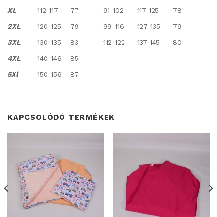
XL
112-117
77
91-102
117-125
78
2XL
120-125
79
99-116
127-135
79
3XL
130-135
83
112-122
137-145
80
4XL
140-146
85
–
–
–
5Xl
150-156
87
–
–
–
KAPCSOLÓDÓ TERMÉKEK