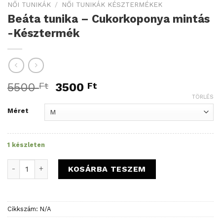
NŐI TUNIKÁK
/
NŐI TUNIKÁK KÉSZTERMÉKEK
Beáta tunika – Cukorkoponya mintás
-Késztermék
Original
Current
5500
Ft
3500
Ft
price
price
TÖRLÉS
was:
is:
Méret
5500 Ft.
3500 Ft.
1 készleten
Beáta tunika - Cukorkoponya mintás -Késztermék mennyis
KOSÁRBA TESZEM
Cikkszám:
N/A