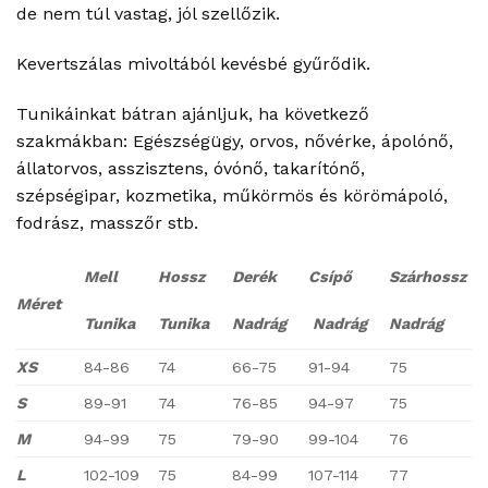
de nem túl vastag, jól szellőzik.
Kevertszálas mivoltából kevésbé gyűrődik.
Tunikáinkat bátran ajánljuk, ha következő
szakmákban: Egészségügy, orvos, nővérke, ápolónő,
állatorvos, asszisztens, óvónő, takarítónő,
szépségipar, kozmetika, műkörmös és körömápoló,
fodrász, masszőr stb.
Mell
Hossz
Derék
Csípő
Szárhossz
Méret
Tunika
Tunika
Nadrág
Nadrág
Nadrág
XS
84-86
74
66-75
91-94
75
S
89-91
74
76-85
94-97
75
M
94-99
75
79-90
99-104
76
L
102-109
75
84-99
107-114
77