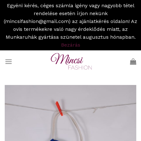
Egyéni kérés, céges számla igény vagy nagyobb tétel
rendelése esetén írjon nekünk
(mincsifashion@gmail.com) az ajánlatkérés oldalon! Az
ovis termékekre való nagy érdeklődés miatt, az
Munkaruhák gyártása szünetel augusztus hónapban.
Bezárás
Skip
to
content