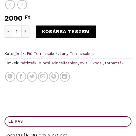
2000
Ft
Cica ovis tornazsák mennyiség
KOSÁRBA TESZEM
Kategóriák:
Fiú Tornazsákok
,
Lány Tornazsákok
Címkék:
hátizsák
,
Mincsi
,
Mincsifashion
,
ovis
,
Óvodai
,
tornazsák
LEÍRÁS
Tornazsák: 30 cm × 40 cm