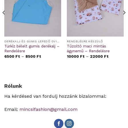
DERÉKALJ ÉS GUMIS LEPEDŐ OVIS/BÖLCSIS FEKTETŐRE
RENDELÉSRE KÉSZÜLŐ
Türkíz bélelt gumis derékalj –
Tűzoltó maci mintás
Rendelésre
ágynemű – Rendelésre
6500
Ft
–
8500
Ft
10000
Ft
–
22000
Ft
Rólunk
Ha kérdésed van fordulj hozzánk bizalommal:
Email:
mincsifashion@gmail.com