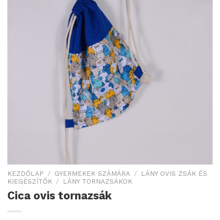
KEZDŐLAP
/
GYERMEKEK SZÁMÁRA
/
LÁNY OVIS ZSÁK ÉS
KIEGÉSZÍTŐK
/
LÁNY TORNAZSÁKOK
Cica ovis tornazsák