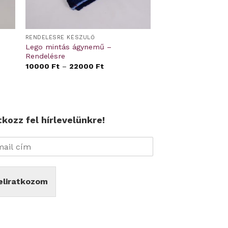
RENDELÉSRE KÉSZÜLŐ
Lego mintás ágynemű –
Rendelésre
10000
Ft
–
22000
Ft
tkozz fel hírlevelünkre!
eliratkozom