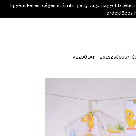
Egyéni kérés, céges számla igény vagy nagyobb tétel 
érdeklődés 
Skip
to
content
KEZDŐLAP
EGÉSZSÉGÜGYI É