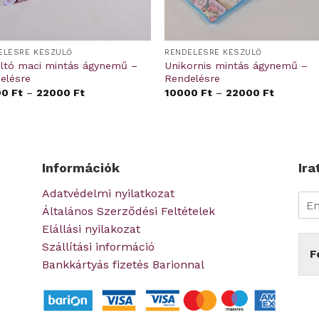
ELÉSRE KÉSZÜLŐ
RENDELÉSRE KÉSZÜLŐ
ltó maci mintás ágynemű –
Unikornis mintás ágynemű –
elésre
Rendelésre
00
Ft
–
22000
Ft
10000
Ft
–
22000
Ft
Információk
Ira
Adatvédelmi nyilatkozat
Általános Szerződési Feltételek
Elállási nyilakozat
Szállítási információ
F
Bankkártyás fizetés Barionnal