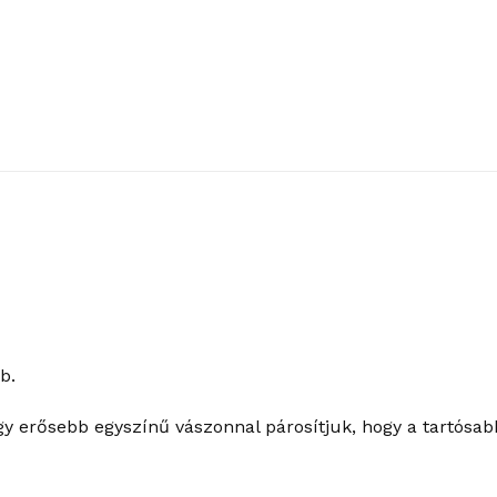
b.
gy erősebb egyszínű vászonnal párosítjuk, hogy a tartósab