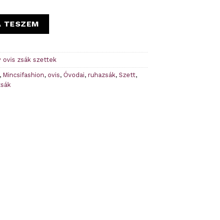
s ruhazsák szett mennyiség
A TESZEM
 ovis zsák szettek
,
Mincsifashion
,
ovis
,
Óvodai
,
ruhazsák
,
Szett
,
zsák