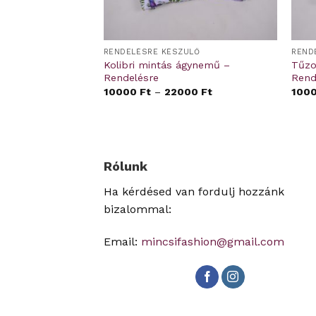
ÜLŐ
RENDELÉSRE KÉSZÜLŐ
REND
tás ágynemű –
Kolibri mintás ágynemű –
Tűzo
Rendelésre
Rend
00
Ft
10000
Ft
–
22000
Ft
100
Rólunk
Ha kérdésed van fordulj hozzánk
bizalommal:
Email:
mincsifashion@gmail.com