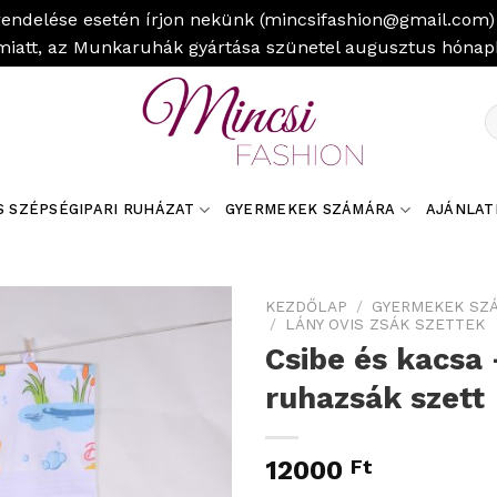
rendelése esetén írjon nekünk (mincsifashion@gmail.com) 
miatt, az Munkaruhák gyártása szünetel augusztus hóna
K
a
k
S SZÉPSÉGIPARI RUHÁZAT
GYERMEKEK SZÁMÁRA
AJÁNLAT
KEZDŐLAP
/
GYERMEKEK SZ
/
LÁNY OVIS ZSÁK SZETTEK
Csibe és kacsa 
ruhazsák szett
12000
Ft