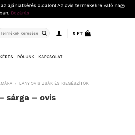
az ajánlatkérés oldalon! Az ovis termékekre való nagy
pban.
Bezárás
eresés
0
FT
övetkezőre:
KÉRÉS
RÓLUNK
KAPCSOLAT
ÁMÁRA
/
LÁNY OVIS ZSÁK ÉS KIEGÉSZÍTŐK
– sárga – ovis