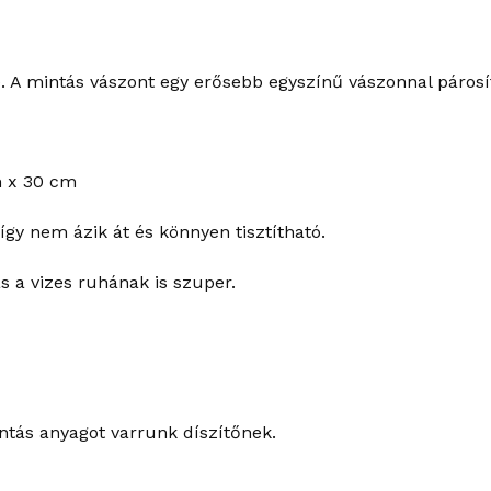
 A mintás vászont egy erősebb egyszínű vászonnal párosít
m x 30 cm
így nem ázik át és könnyen tisztítható.
s a vizes ruhának is szuper.
ntás anyagot varrunk díszítőnek.