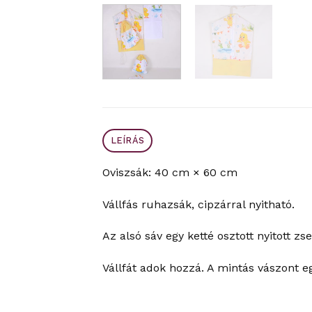
LEÍRÁS
Oviszsák: 40 cm × 60 cm
Vállfás ruhazsák, cipzárral nyitható.
Az alsó sáv egy ketté osztott nyitott zse
Vállfát adok hozzá. A mintás vászont e