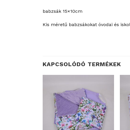
babzsák 15×10cm
Kis méretű babzsákokat óvodai és iskol
KAPCSOLÓDÓ TERMÉKEK