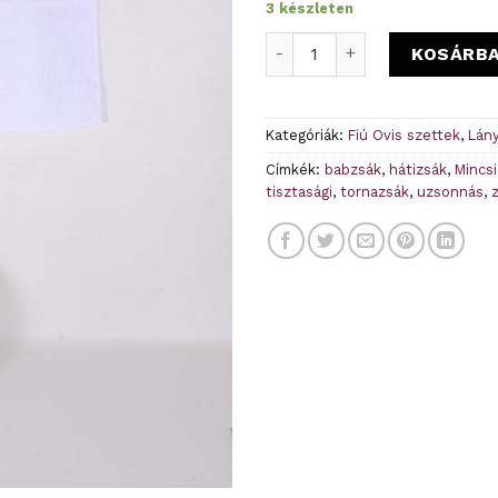
3 készleten
Csibe és kacsa - sárga - ovi
KOSÁRB
Kategóriák:
Fiú Ovis szettek
,
Lány
Címkék:
babzsák
,
hátizsák
,
Mincsi
tisztasági
,
tornazsák
,
uzsonnás
,