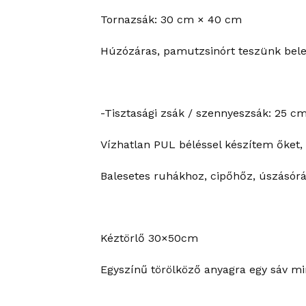
Tornazsák: 30 cm × 40 cm
Húzózáras, pamutzsinórt teszünk bele.
-Tisztasági zsák / szennyeszsák: 25 c
Vízhatlan PUL béléssel készítem őket, 
Balesetes ruhákhoz, cipőhőz, úszásórá
Kéztörlő 30×50cm
Egyszínű törölköző anyagra egy sáv mi