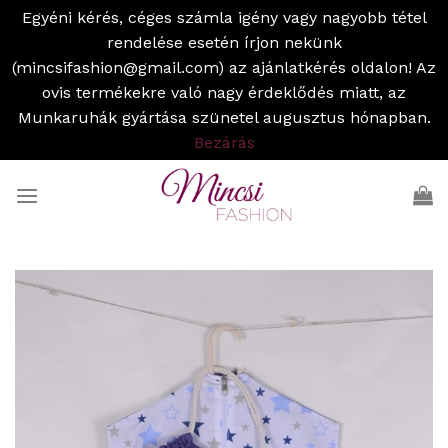
Egyéni kérés, céges számla igény vagy nagyobb tétel
rendelése esetén írjon nekünk
(mincsifashion@gmail.com) az ajánlatkérés oldalon! Az
ovis termékekre való nagy érdeklődés miatt, az
Munkaruhák gyártása szünetel augusztus hónapban.
Bezárás
Skip
to
content