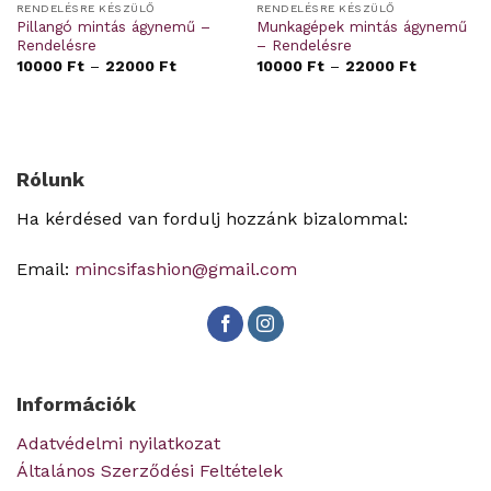
RENDELÉSRE KÉSZÜLŐ
RENDELÉSRE KÉSZÜLŐ
Pillangó mintás ágynemű –
Munkagépek mintás ágynemű
Rendelésre
– Rendelésre
10000
Ft
–
22000
Ft
10000
Ft
–
22000
Ft
Rólunk
Ha kérdésed van fordulj hozzánk bizalommal:
Email:
mincsifashion@gmail.com
Információk
Adatvédelmi nyilatkozat
Általános Szerződési Feltételek