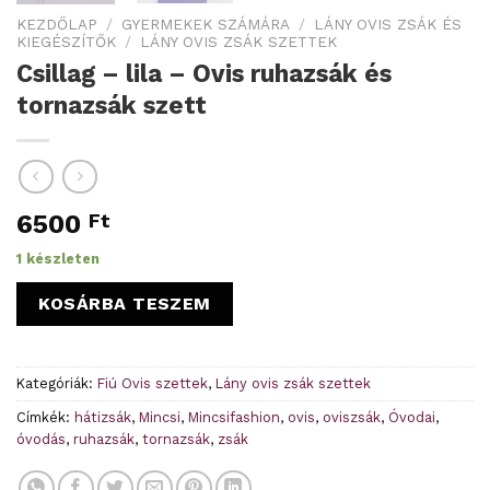
KEZDŐLAP
/
GYERMEKEK SZÁMÁRA
/
LÁNY OVIS ZSÁK ÉS
KIEGÉSZÍTŐK
/
LÁNY OVIS ZSÁK SZETTEK
Csillag – lila – Ovis ruhazsák és
tornazsák szett
6500
Ft
1 készleten
KOSÁRBA TESZEM
Kategóriák:
Fiú Ovis szettek
,
Lány ovis zsák szettek
Címkék:
hátizsák
,
Mincsi
,
Mincsifashion
,
ovis
,
oviszsák
,
Óvodai
,
óvodás
,
ruhazsák
,
tornazsák
,
zsák