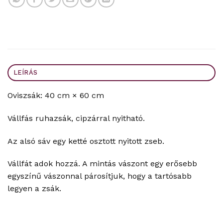
LEÍRÁS
Oviszsák: 40 cm × 60 cm
Vállfás ruhazsák, cipzárral nyitható.
Az alsó sáv egy ketté osztott nyitott zseb.
Vállfát adok hozzá. A mintás vászont egy erősebb
egyszínű vászonnal párosítjuk, hogy a tartósabb
legyen a zsák.