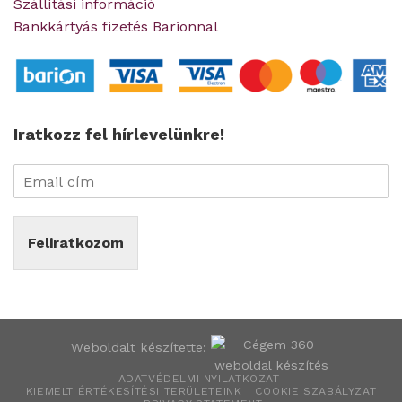
Szállítási információ
Bankkártyás fizetés Barionnal
Iratkozz fel hírlevelünkre!
Feliratkozom
Weboldalt készítette:
ADATVÉDELMI NYILATKOZAT
KIEMELT ÉRTÉKESÍTÉSI TERÜLETEINK
COOKIE SZABÁLYZAT