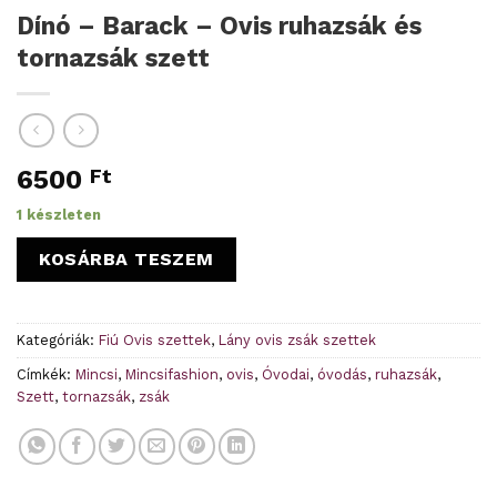
Dínó – Barack – Ovis ruhazsák és
tornazsák szett
6500
Ft
1 készleten
KOSÁRBA TESZEM
Kategóriák:
Fiú Ovis szettek
,
Lány ovis zsák szettek
Címkék:
Mincsi
,
Mincsifashion
,
ovis
,
Óvodai
,
óvodás
,
ruhazsák
,
Szett
,
tornazsák
,
zsák