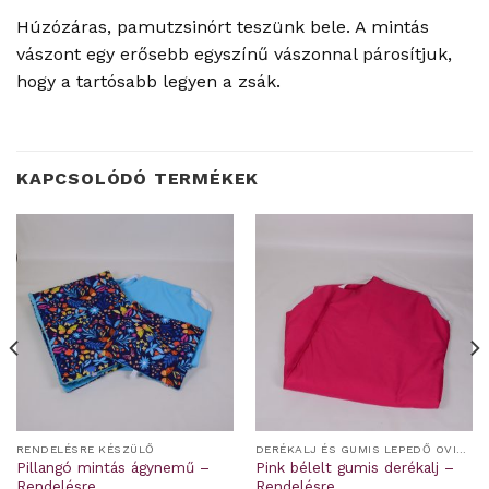
Húzózáras, pamutzsinórt teszünk bele. A mintás
vászont egy erősebb egyszínű vászonnal párosítjuk,
hogy a tartósabb legyen a zsák.
KAPCSOLÓDÓ TERMÉKEK
RENDELÉSRE KÉSZÜLŐ
DERÉKALJ ÉS GUMIS LEPEDŐ OVIS/BÖLCSIS FEKTETŐRE
Pillangó mintás ágynemű –
Pink bélelt gumis derékalj –
Rendelésre
Rendelésre