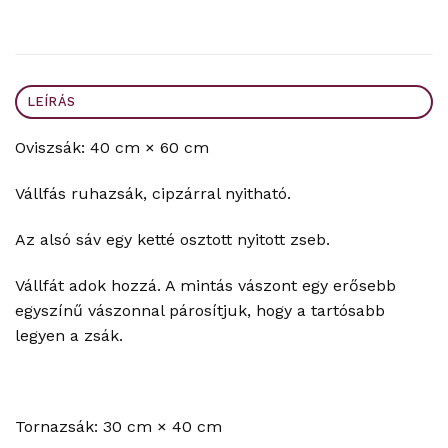
LEÍRÁS
Oviszsák: 40 cm × 60 cm
Vállfás ruhazsák, cipzárral nyitható.
Az alsó sáv egy ketté osztott nyitott zseb.
Vállfát adok hozzá. A mintás vászont egy erősebb
egyszínű vászonnal párosítjuk, hogy a tartósabb
legyen a zsák.
Tornazsák: 30 cm × 40 cm