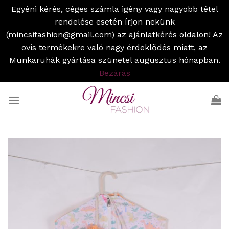
Egyéni kérés, céges számla igény vagy nagyobb tétel
rendelése esetén írjon nekünk
(mincsifashion@gmail.com) az ajánlatkérés oldalon! Az
ovis termékekre való nagy érdeklődés miatt, az
Munkaruhák gyártása szünetel augusztus hónapban.
Bezárás
Skip
to
content