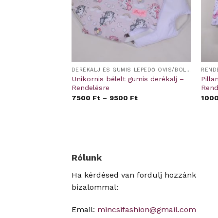
ÜLŐ
DERÉKALJ ÉS GUMIS LEPEDŐ OVIS/BÖLCSIS FEKTETŐRE
REND
 ágynemű –
Unikornis bélelt gumis derékalj –
Pill
Rendelésre
Rend
00
Ft
7500
Ft
–
9500
Ft
100
Rólunk
Ha kérdésed van fordulj hozzánk
bizalommal:
Email:
mincsifashion@gmail.com