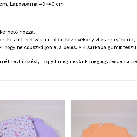
0 cm, Lapospárna 40×40 cm
 kérhető hozzá.
n készül. Két vászon oldal közé vékony vlies réteg kerül
 hogy ne csúszkáljon el a bélés. A 4 sarkába gumit teszün
rnél névhímzést, hagyd meg nekünk megjegyzésben a nev