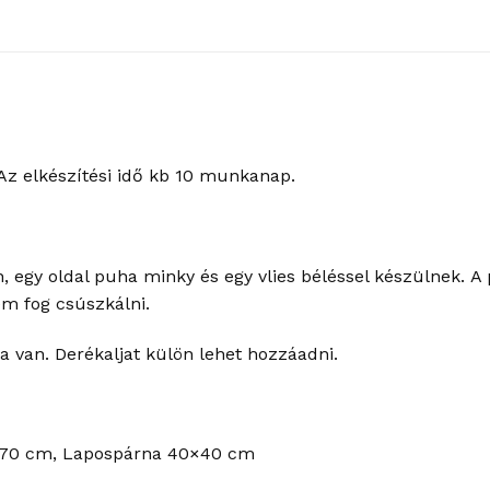
Az elkészítési idő kb 10 munkanap.
 egy oldal puha minky és egy vlies béléssel készülnek. A
em fog csúszkálni.
a van. Derékaljat külön lehet hozzáadni.
5×70 cm, Lapospárna 40×40 cm