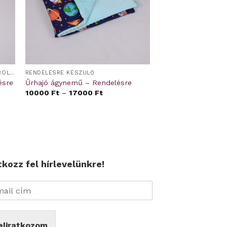
DERÉKALJ ÉS GUMIS LEPEDŐ OVIS/BÖLCSIS FEKTETŐRE
RENDELÉSRE KÉSZÜLŐ
ésre
Űrhajó ágynemű – Rendelésre
10000
Ft
–
17000
Ft
tkozz fel hírlevelünkre!
eliratkozom