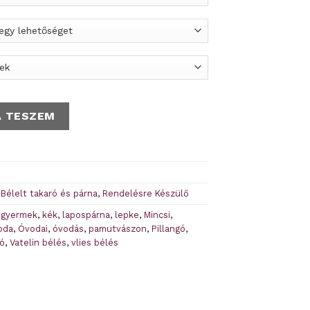
elésre mennyiség
A TESZEM
,
Bélelt takaró és párna
,
Rendelésre Készülő
,
gyermek
,
kék
,
lapospárna
,
lepke
,
Mincsi
,
oda
,
Óvodai
,
óvodás
,
pamutvászon
,
Pillangó
,
ró
,
Vatelin bélés
,
vlies bélés