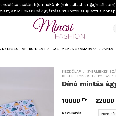
rendelése esetén írjon nekünk (mincsifashion@gmail.com) 
miatt, az Munkaruhák gyártása szünetel augusztus hóna
K
a
k
S SZÉPSÉGIPARI RUHÁZAT
GYERMEKEK SZÁMÁRA
AJÁNLAT
KEZDŐLAP
/
GYERMEKEK SZ
BÉLELT TAKARÓ ÉS PÁRNA
/
Dínó mintás á
10000
Ft
–
22000
Névhímzés