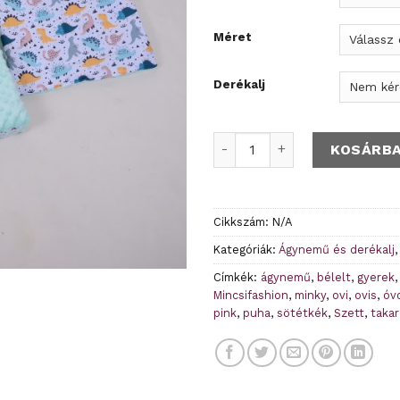
Méret
Derékalj
Dínó mintás ágynemű - Rend
KOSÁRB
Cikkszám:
N/A
Kategóriák:
Ágynemű és derékalj
Címkék:
ágynemű
,
bélelt
,
gyerek
Mincsifashion
,
minky
,
ovi
,
ovis
,
óv
pink
,
puha
,
sötétkék
,
Szett
,
taka