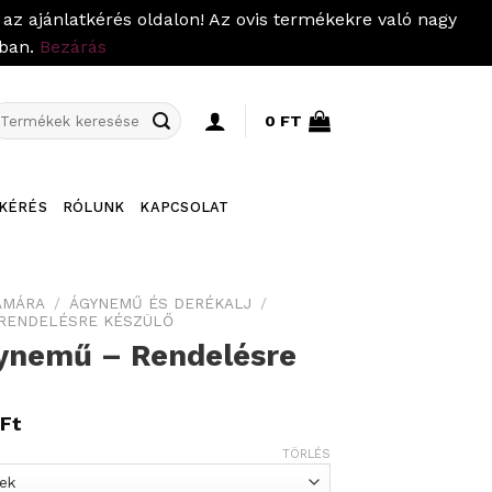
az ajánlatkérés oldalon! Az ovis termékekre való nagy
pban.
Bezárás
eresés
0
FT
övetkezőre:
KÉRÉS
RÓLUNK
KAPCSOLAT
ÁMÁRA
/
ÁGYNEMŰ ÉS DERÉKALJ
/
RENDELÉSRE KÉSZÜLŐ
gynemű – Rendelésre
Ft
TÖRLÉS