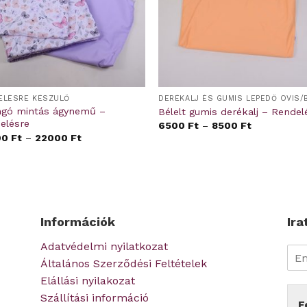
ELÉSRE KÉSZÜLŐ
angó mintás ágynemű –
Bélelt gumis derékalj – Rendel
elésre
6500
Ft
–
8500
Ft
00
Ft
–
22000
Ft
Információk
Ira
Adatvédelmi nyilatkozat
Általános Szerződési Feltételek
Elállási nyilakozat
Szállítási információ
F