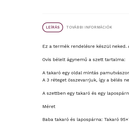
LEÍRÁS
TOVÁBBI INFORMÁCIÓK
Ez a termék rendelésre készül neked. 
Ovis bélelt ágynemű a szett tartalma:
A takaró egy oldal mintás pamutvászon,
A 3 réteget összevarrjuk, így a bélés n
A szettben egy takaró és egy lapospárn
Méret
Baba takaró és lapospárna: Takaró 9