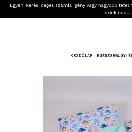
Egyéni kérés, céges számla igény vagy nagyobb tétel 
érdeklődés 
Skip
to
content
KEZDŐLAP
EGÉSZSÉGÜGYI É