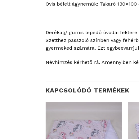
Ovis bélelt ágyneműk: Takaró 130×10
Derékalj/ gumis lepedő óvodai fektere
Szetthez passzoló színben vagy fehérbe
gyermeked számára. Ezt egybeevarrjuk,
Névhímzés kérhető rá. Amennyiben ké
KAPCSOLÓDÓ TERMÉKEK