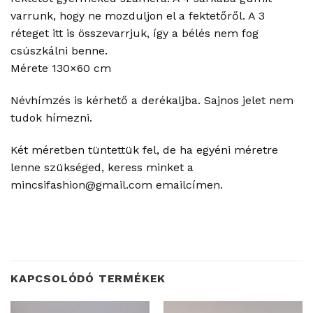
varrunk, hogy ne mozduljon el a fektetőről. A 3
réteget itt is összevarrjuk, így a bélés nem fog
csúszkálni benne.
Mérete 130×60 cm
Névhímzés is kérhető a derékaljba. Sajnos jelet nem
tudok hímezni.
Két méretben tüntettük fel, de ha egyéni méretre
lenne szükséged, keress minket a
mincsifashion@gmail.com emailcímen.
KAPCSOLÓDÓ TERMÉKEK