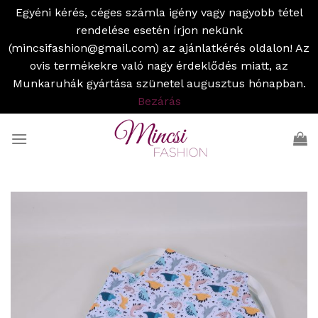
Egyéni kérés, céges számla igény vagy nagyobb tétel
rendelése esetén írjon nekünk
(mincsifashion@gmail.com) az ajánlatkérés oldalon! Az
ovis termékekre való nagy érdeklődés miatt, az
Munkaruhák gyártása szünetel augusztus hónapban.
Bezárás
Skip
to
content