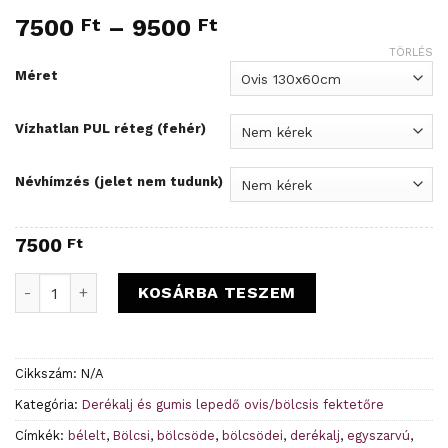
7500
Ft
–
9500
Ft
TÖRLÉS
Méret
Vízhatlan PUL réteg (fehér)
Névhímzés (jelet nem tudunk)
7500
Ft
Dínó mintás bélelt gumis derékalj - Rendelésre mennyiség
KOSÁRBA TESZEM
Cikkszám:
N/A
Kategória:
Derékalj és gumis lepedő ovis/bölcsis fektetőre
Címkék:
bélelt
,
Bölcsi
,
bölcsöde
,
bölcsödei
,
derékalj
,
egyszarvú
,