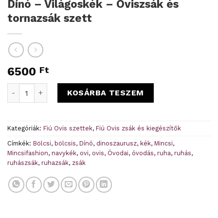
Dínó – Világoskék – Oviszsák és
tornazsák szett
6500
Ft
Dínó - Világoskék - Oviszsák és tornazsák szett mennyiség
KOSÁRBA TESZEM
Kategóriák:
Fiú Ovis szettek
,
Fiú Ovis zsák és kiegészítők
Címkék:
Bölcsi
,
bölcsis
,
Dínó
,
dinoszaurusz
,
kék
,
Mincsi
,
Mincsifashion
,
navykék
,
ovi
,
ovis
,
Óvodai
,
óvodás
,
ruha
,
ruhás
,
ruhászsák
,
ruhazsák
,
zsák