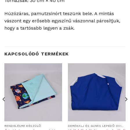
Tornazsák: 30 cm × 40 cm
Húzózáras, pamutzsinórt teszünk bele. A mintás
vászont egy erősebb egyszínű vászonnal párosítjuk,
hogy a tartósabb legyen a zsák.
KAPCSOLÓDÓ TERMÉKEK
RENDELÉSRE KÉSZÜLŐ
DERÉKALJ ÉS GUMIS LEPEDŐ OVIS/BÖLCSIS FEKTETŐRE