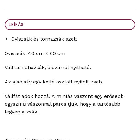
LEÍRÁS
Oviszsák és tornazsák szett
Oviszsák: 40 cm × 60 cm
Vállfás ruhazsák, cipzárral nyitható.
Az alsó sáv egy ketté osztott nyitott zseb.
Vállfát adok hozzá. A mintás vászont egy erősebb
egyszínű vászonnal párosítjuk, hogy a tartósabb
legyen a zsák.