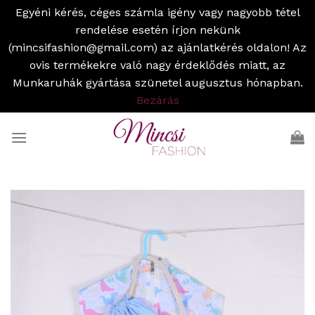
Egyéni kérés, céges számla igény vagy nagyobb tétel
rendelése esetén írjon nekünk
(mincsifashion@gmail.com) az ajánlatkérés oldalon! Az
ovis termékekre való nagy érdeklődés miatt, az
Munkaruhák gyártása szünetel augusztus hónapban.
Bezárás
Skip
to
content