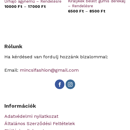
Királykék bélelt gumis derékalj
Űrhajó ágynemű – Rendelésre
– Rendelésre
10000
Ft
–
17000
Ft
6500
Ft
–
8500
Ft
Rólunk
Ha kérdésed van fordulj hozzánk bizalommal:
Email:
mincsifashion@gmail.com
Információk
Adatvédelmi nyilatkozat
Általános Szerződési Feltételek