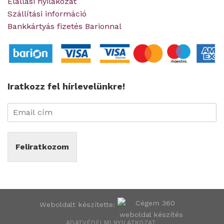
Elállási nyilakozat
Szállítási információ
Bankkártyás fizetés Barionnal
Iratkozz fel hírlevelünkre!
Feliratkozom
Weboldalt készítette:
ADATVÉDELMI NYILATKOZAT