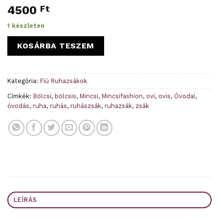
4500
Ft
1 készleten
KOSÁRBA TESZEM
Kategória:
Fiú Ruhazsákok
Címkék:
Bölcsi
,
bölcsis
,
Mincsi
,
Mincsifashion
,
ovi
,
ovis
,
Óvodai
,
óvodás
,
ruha
,
ruhás
,
ruhászsák
,
ruhazsák
,
zsák
LEÍRÁS