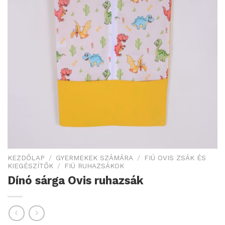
KEZDŐLAP
/
GYERMEKEK SZÁMÁRA
/
FIÚ OVIS ZSÁK ÉS
KIEGÉSZÍTŐK
/
FIÚ RUHAZSÁKOK
Dínó sárga Ovis ruhazsák