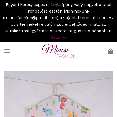
Egyéni kérés, céges számla igény vagy nagyobb tétel
rendelése esetén írjon nekünk
(mincsifashion@gmail.com) az ajánlatkérés oldalon! Az
ovis termékekre való nagy érdeklődés miatt, az
Munkaruhák gyártása szünetel augusztus hónapban.
Bezárás
Skip
to
content