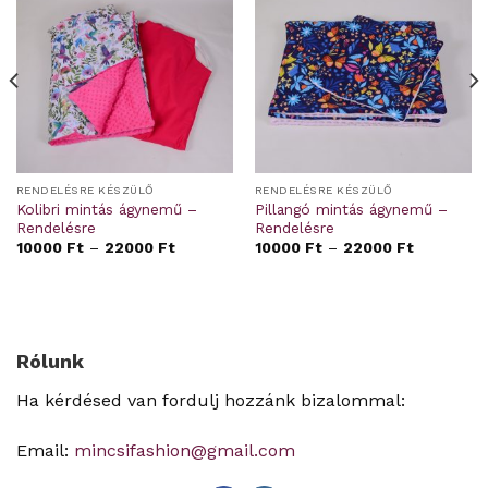
RENDELÉSRE KÉSZÜLŐ
RENDELÉSRE KÉSZÜLŐ
Kolibri mintás ágynemű –
Pillangó mintás ágynemű –
Rendelésre
Rendelésre
10000
Ft
–
22000
Ft
10000
Ft
–
22000
Ft
Rólunk
Ha kérdésed van fordulj hozzánk bizalommal:
Email:
mincsifashion@gmail.com