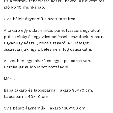
Ez a termék rendelésre készül neked. Az elkészítési
idő kb 10 munkanap.
Ovis bélelt ágynemű a szett tartalma:
A takaró egy oldal mintás pamutvászon, egy oldal
puha minky és egy vlies béléssel készülnek. A párna
ugyanúgy készül, mint a takaró. A 3 réteget
összevarrjuk, így a bélés nem fog csúszkálni.
A szettben egy takaró és egy lapospárna van.
Derékaljat külön lehet hozzáadni.
Méret
Baba takaró és lapospárna: Takaró 95×70 cm,
Lapospárna 40×40 cm
Ovis bélelt ágyneműk: Takaró 130×100 cm,