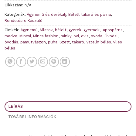
Cikkszám:
N/A
Kategóriák:
Ágynemű és derékalj
,
Bélelt takaró és párna
,
Rendelésre Készülő
Címkék:
ágynemű
,
Állatok
,
bélelt
,
gyerek
,
gyermek
,
lapospárna
,
medve
,
Mincsi
,
Mincsifashion
,
minky
,
ovi
,
ovis
,
óvoda
,
Óvodai
,
óvodás
,
pamutvászon
,
puha
,
Szett
,
takaró
,
Vatelin bélés
,
vlies
bélés
LEÍRÁS
TOVÁBBI INFORMÁCIÓK