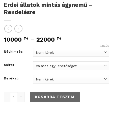
Erdei állatok mintás ágynemű –
Rendelésre
10000
Ft
–
22000
Ft
TÖRLÉS
Névhímzés
Méret
Derékalj
Erdei állatok mintás ágynemű - Rendelésre mennyiség
KOSÁRBA TESZEM