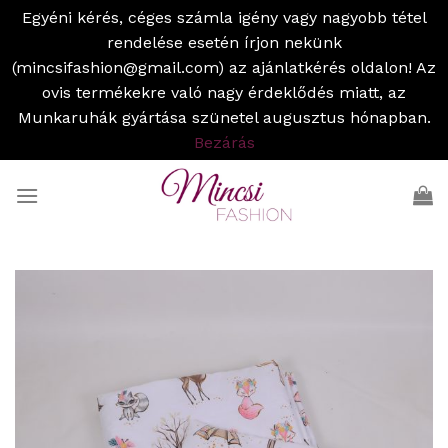
Egyéni kérés, céges számla igény vagy nagyobb tétel
rendelése esetén írjon nekünk
(mincsifashion@gmail.com) az ajánlatkérés oldalon! Az
ovis termékekre való nagy érdeklődés miatt, az
Munkaruhák gyártása szünetel augusztus hónapban.
Bezárás
Skip
to
content