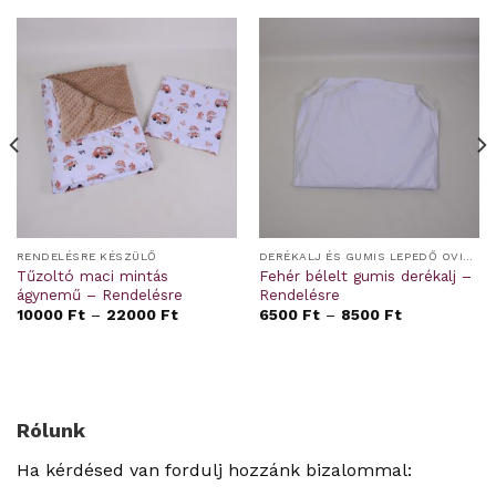
RENDELÉSRE KÉSZÜLŐ
DERÉKALJ ÉS GUMIS LEPEDŐ OVIS/BÖLCSIS FEKTETŐRE
Tűzoltó maci mintás
Fehér bélelt gumis derékalj –
ágynemű – Rendelésre
Rendelésre
10000
Ft
–
22000
Ft
6500
Ft
–
8500
Ft
Rólunk
Ha kérdésed van fordulj hozzánk bizalommal: