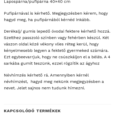
Lapospárna/pufipárna 40×40 cm
Pufipárnával is kérhető. Megjegyzésben kérem, hogy
hagyd meg, ha pufipárnából kérnéd inkább.
Derékalj/ gumis lepedő óvodai fektere kérhető hozzá.
Szetthez passzoló színben vagy fehérben készül. Két
vászon oldal közé vékony vlies réteg kerül, hogy
kényelmesebb legyen a fektető gyermeked számára.
Ezt egybeevarrjuk, hogy ne csúszkáljon el a bélés. A 4
sarkába gumit teszünk, ezzel rögzítik az ágyhoz
Névhímzés kérhető rá. Amennyiben kérnél
névhímzést, hagyd meg nekünk megjegyzésben a
nevet. Jelet sajnos nem tudunk hímezni.
KAPCSOLÓDÓ TERMÉKEK