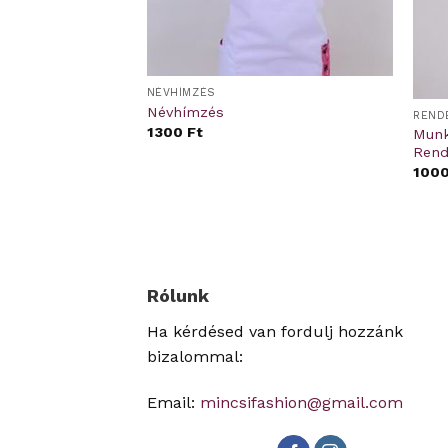
NÉVHÍMZÉS
Névhímzés
TERMÉKEK
REND
1300
Ft
nika fehér
Munk
s mintával
Rend
sztermék
100
l
Current
Ft
price
is:
Ft.
3500 Ft.
Rólunk
Ha kérdésed van fordulj hozzánk
bizalommal:
Email:
mincsifashion@gmail.com