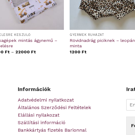
ELÉSRE KÉSZÜLŐ
GYERMEK RUHÁZAT
agépek mintás ágynemű –
Rövidnadrág piciknek – leopár
elésre
minta
00
Ft
–
22000
Ft
1200
Ft
Információk
Ira
Adatvédelmi nyilatkozat
Általános Szerződési Feltételek
Elállási nyilakozat
Szállítási információ
F
Bankkártyás fizetés Barionnal