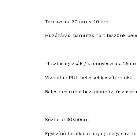
Tornazsák: 30 cm × 40 cm
Húzózáras, pamutzsinórt teszünk bele.
-Tisztasági zsák / szennyeszsák: 25 c
Vízhatlan PUL béléssel készítem őket, 
Balesetes ruhákhoz, cipőhőz, úszásórá
Kéztörlő 30×50cm
Egyszínű törölköző anyagra egy sáv mi