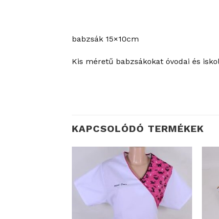
babzsák 15×10cm
Kis méretű babzsákokat óvodai és iskol
KAPCSOLÓDÓ TERMÉKEK