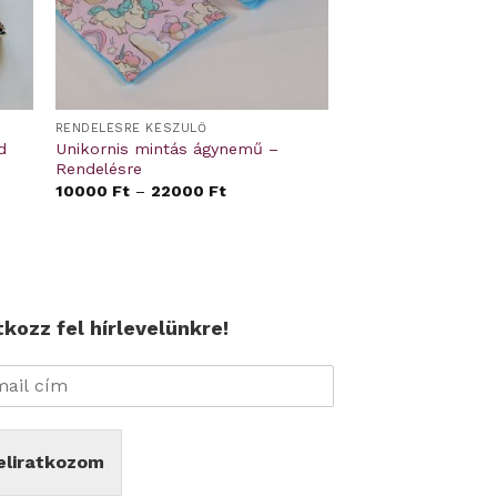
RENDELÉSRE KÉSZÜLŐ
d
Unikornis mintás ágynemű –
Rendelésre
10000
Ft
–
22000
Ft
tkozz fel hírlevelünkre!
eliratkozom