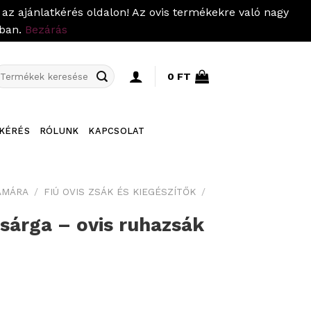
az ajánlatkérés oldalon! Az ovis termékekre való nagy
pban.
Bezárás
eresés
0
FT
övetkezőre:
KÉRÉS
RÓLUNK
KAPCSOLAT
ÁMÁRA
/
FIÚ OVIS ZSÁK ÉS KIEGÉSZÍTŐK
/
 sárga – ovis ruhazsák