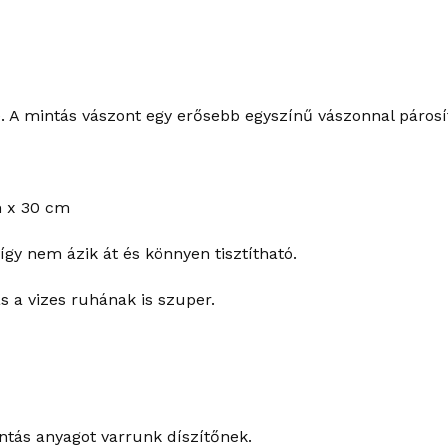
 A mintás vászont egy erősebb egyszínű vászonnal párosít
m x 30 cm
így nem ázik át és könnyen tisztítható.
s a vizes ruhának is szuper.
ntás anyagot varrunk díszítőnek.