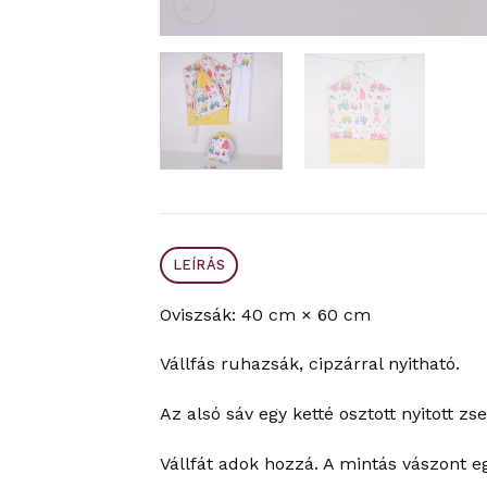
LEÍRÁS
Oviszsák: 40 cm × 60 cm
Vállfás ruhazsák, cipzárral nyitható.
Az alsó sáv egy ketté osztott nyitott zse
Vállfát adok hozzá. A mintás vászont e