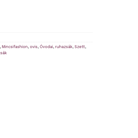
,
Mincsifashion
,
ovis
,
Óvodai
,
ruhazsák
,
Szett
,
zsák