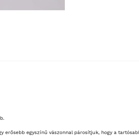
b.
gy erősebb egyszínű vászonnal párosítjuk, hogy a tartósab