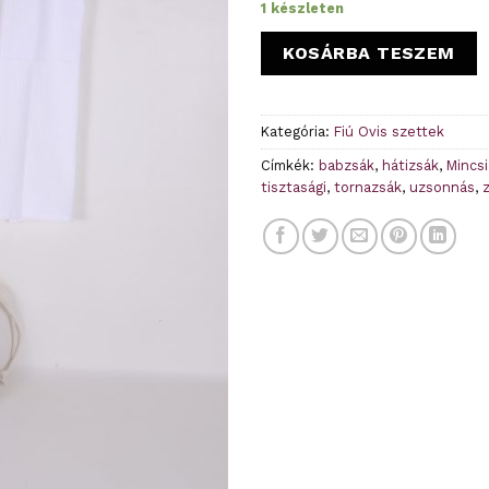
1 készleten
KOSÁRBA TESZEM
Kategória:
Fiú Ovis szettek
Címkék:
babzsák
,
hátizsák
,
Mincsi
tisztasági
,
tornazsák
,
uzsonnás
,