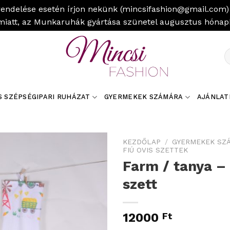
rendelése esetén írjon nekünk (mincsifashion@gmail.com) 
miatt, az Munkaruhák gyártása szünetel augusztus hóna
K
a
k
S SZÉPSÉGIPARI RUHÁZAT
GYERMEKEK SZÁMÁRA
AJÁNLAT
KEZDŐLAP
/
GYERMEKEK SZ
FIÚ OVIS SZETTEK
Farm / tanya –
szett
12000
Ft