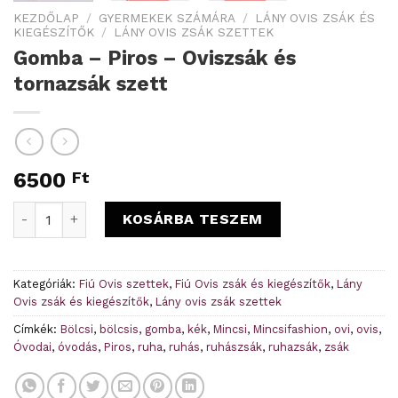
KEZDŐLAP
/
GYERMEKEK SZÁMÁRA
/
LÁNY OVIS ZSÁK ÉS
KIEGÉSZÍTŐK
/
LÁNY OVIS ZSÁK SZETTEK
Gomba – Piros – Oviszsák és
tornazsák szett
6500
Ft
Gomba - Piros - Oviszsák és tornazsák szett mennyiség
KOSÁRBA TESZEM
Kategóriák:
Fiú Ovis szettek
,
Fiú Ovis zsák és kiegészítők
,
Lány
Ovis zsák és kiegészítők
,
Lány ovis zsák szettek
Címkék:
Bölcsi
,
bölcsis
,
gomba
,
kék
,
Mincsi
,
Mincsifashion
,
ovi
,
ovis
,
Óvodai
,
óvodás
,
Piros
,
ruha
,
ruhás
,
ruhászsák
,
ruhazsák
,
zsák