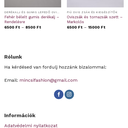
DERÉKALJ ÉS GUMIS LEPEDŐ OVIS/BÖLCSIS FEKTETŐRE
FIÚ OVIS ZSÁK ÉS KIEGÉSZÍTŐK
Fehér bélelt gumis derékalj –
Oviszsák és tornazsák szett –
Rendelésre
Markolós
6500
Ft
–
8500
Ft
6500
Ft
–
15000
Ft
Rólunk
Ha kérdésed van fordulj hozzánk bizalommal:
Email:
mincsifashion@gmail.com
Információk
Adatvédelmi nyilatkozat