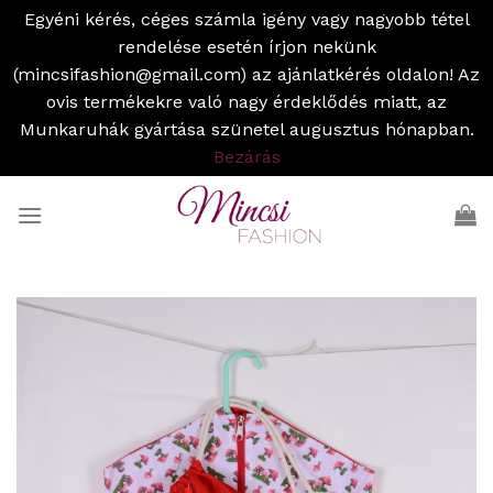
Egyéni kérés, céges számla igény vagy nagyobb tétel
rendelése esetén írjon nekünk
(mincsifashion@gmail.com) az ajánlatkérés oldalon! Az
ovis termékekre való nagy érdeklődés miatt, az
Munkaruhák gyártása szünetel augusztus hónapban.
Bezárás
Skip
to
content