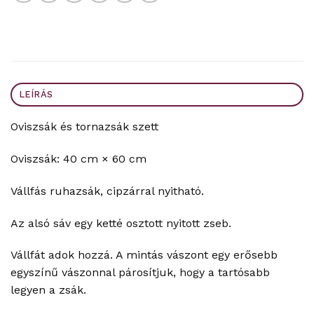
LEÍRÁS
Oviszsák és tornazsák szett
Oviszsák: 40 cm × 60 cm
Vállfás ruhazsák, cipzárral nyitható.
Az alsó sáv egy ketté osztott nyitott zseb.
Vállfát adok hozzá. A mintás vászont egy erősebb
egyszínű vászonnal párosítjuk, hogy a tartósabb
legyen a zsák.