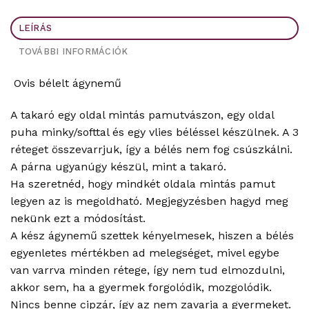
LEÍRÁS
TOVÁBBI INFORMÁCIÓK
Ovis bélelt ágynemű
A takaró egy oldal mintás pamutvászon, egy oldal
puha minky/softtal és egy vlies béléssel készülnek. A 3
réteget összevarrjuk, így a bélés nem fog csúszkálni.
A párna ugyanúgy készül, mint a takaró.
Ha szeretnéd, hogy mindkét oldala mintás pamut
legyen az is megoldható. Megjegyzésben hagyd meg
nekünk ezt a módosítást.
A kész ágynemű szettek kényelmesek, hiszen a bélés
egyenletes mértékben ad melegséget, mivel egybe
van varrva minden rétege, így nem tud elmozdulni,
akkor sem, ha a gyermek forgolódik, mozgolódik.
Nincs benne cipzár, így az nem zavarja a gyermeket.