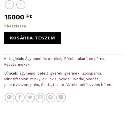
15000
Ft
1 készleten
KOSÁRBA TESZEM
Kategóriák:
Ágynemű és derékalj
,
Bélelt takaró és párna
,
Késztermékek
Címkék:
ágynemű
,
bélelt
,
gyerek
,
gyermek
,
lapospárna
,
Mincsifashion
,
minky
,
ovi
,
ovis
,
óvoda
,
Óvodai
,
óvodás
,
pamutvászon
,
puha
,
Szett
,
takaró
,
Vatelin bélés
,
vlies bélés