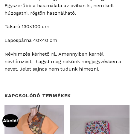
Egyszerűbb a használata az oviban is, nem kell
húzogatni, rögtön használható.
Takaró 130×100 cm
Lapospárna 40×40 cm
Névhímzés kérhető rá. Amennyiben kérnél
névhímzést, hagyd meg nekünk megjegyzésben a
nevet. Jelet sajnos nem tudunk hímezni.
KAPCSOLÓDÓ TERMÉKEK
Akció!