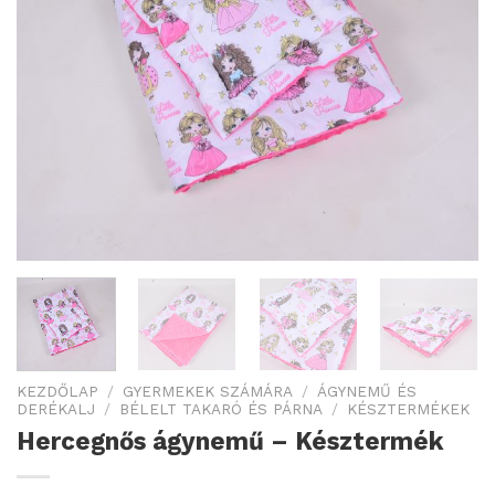
KEZDŐLAP
/
GYERMEKEK SZÁMÁRA
/
ÁGYNEMŰ ÉS
DERÉKALJ
/
BÉLELT TAKARÓ ÉS PÁRNA
/
KÉSZTERMÉKEK
Hercegnős ágynemű – Késztermék