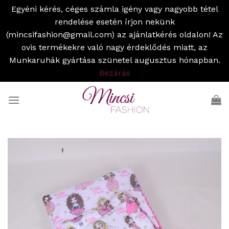
Egyéni kérés, céges számla igény vagy nagyobb tétel
rendelése esetén írjon nekünk
(mincsifashion@gmail.com) az ajánlatkérés oldalon! Az
ovis termékekre való nagy érdeklődés miatt, az
Munkaruhák gyártása szünetel augusztus hónapban.
Bezárás
Skip
to
content