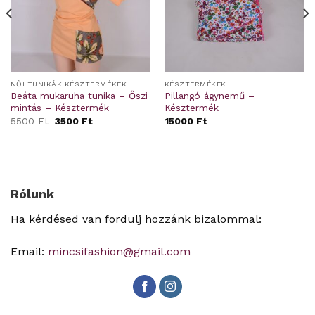
NŐI TUNIKÁK KÉSZTERMÉKEK
KÉSZTERMÉKEK
Beáta mukaruha tunika – Őszi
Pillangó ágynemű –
mintás – Késztermék
Késztermék
Original
Current
5500
Ft
3500
Ft
15000
Ft
price
price
was:
is:
5500 Ft.
3500 Ft.
Rólunk
Ha kérdésed van fordulj hozzánk bizalommal:
Email:
mincsifashion@gmail.com