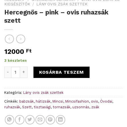
KIEGÉSZÍTŐK
/
LÁNY OVIS ZSÁK SZETTEK
Hercegnős – pink – ovis ruhazsák
szett
12000
Ft
3 készleten
Hercegnős - pink - ovis ruhazsák szett mennyiség
KOSÁRBA TESZEM
Kategória:
Lány ovis zsák szettek
Címkék:
babzsák
,
hátizsák
,
Mincsi
,
Mincsifashion
,
ovis
,
Óvodai
,
ruhazsák
,
Szett
,
tisztasági
,
tornazsák
,
uzsonnás
,
zsák