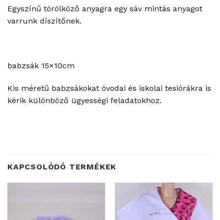
Egyszínű törölköző anyagra egy sáv mintás anyagot
varrunk díszítőnek.
babzsák 15×10cm
Kis méretű babzsákokat óvodai és iskolai tesiórákra is
kérik különböző ügyességi feladatokhoz.
KAPCSOLÓDÓ TERMÉKEK