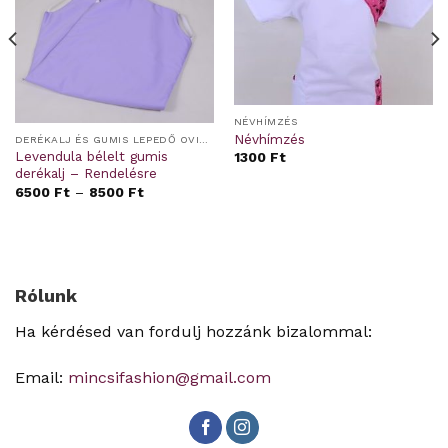
NÉVHÍMZÉS
Névhímzés
DERÉKALJ ÉS GUMIS LEPEDŐ OVIS/BÖLCSIS FEKTETŐRE
Levendula bélelt gumis
1300
Ft
derékalj – Rendelésre
6500
Ft
–
8500
Ft
Rólunk
Ha kérdésed van fordulj hozzánk bizalommal:
Email:
mincsifashion@gmail.com