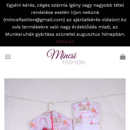
Egyéni kérés, céges számla igény vagy nagyobb tétel
rendelése esetén írjon nekünk
(mincsifashion@gmail.com) az ajánlatkérés oldalon! Az
ovis termékekre való nagy érdeklődés miatt, az
Munkaruhák gyártása szünetel augusztus hónapban.
Bezárás
Skip
to
content