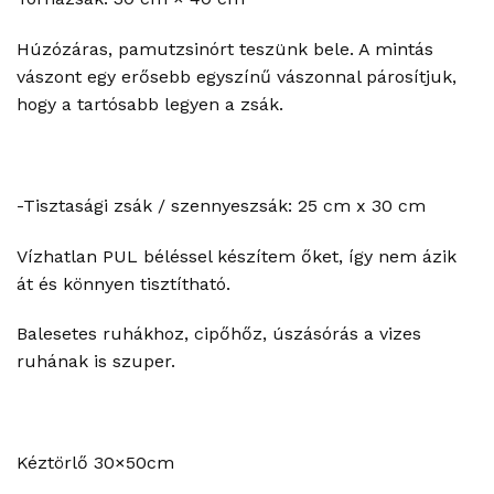
Húzózáras, pamutzsinórt teszünk bele. A mintás
vászont egy erősebb egyszínű vászonnal párosítjuk,
hogy a tartósabb legyen a zsák.
-Tisztasági zsák / szennyeszsák: 25 cm x 30 cm
Vízhatlan PUL béléssel készítem őket, így nem ázik
át és könnyen tisztítható.
Balesetes ruhákhoz, cipőhőz, úszásórás a vizes
ruhának is szuper.
Kéztörlő 30×50cm