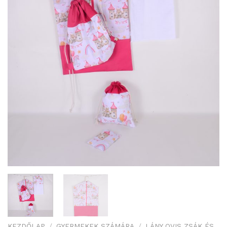
KEZDŐLAP
/
GYERMEKEK SZÁMÁRA
/
LÁNY OVIS ZSÁK ÉS