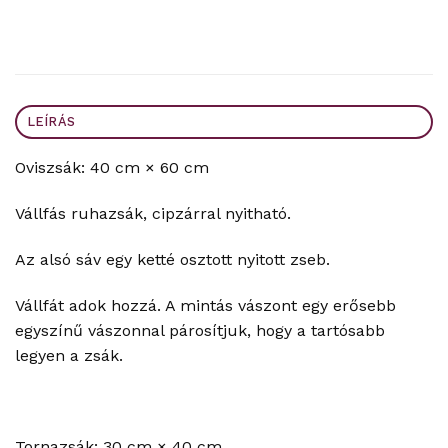
LEÍRÁS
Oviszsák: 40 cm × 60 cm
Vállfás ruhazsák, cipzárral nyitható.
Az alsó sáv egy ketté osztott nyitott zseb.
Vállfát adok hozzá. A mintás vászont egy erősebb
egyszínű vászonnal párosítjuk, hogy a tartósabb
legyen a zsák.
Tornazsák: 30 cm × 40 cm