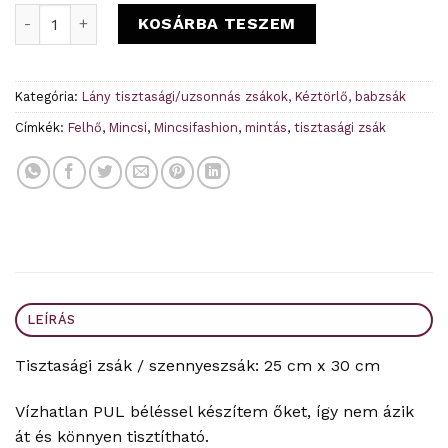
Királykék felhő Tisztasági zsák mennyiség
KOSÁRBA TESZEM
Kategória:
Lány tisztasági/uzsonnás zsákok, Kéztörlő, babzsák
Címkék:
Felhő
,
Mincsi
,
Mincsifashion
,
mintás
,
tisztasági zsák
LEÍRÁS
Tisztasági zsák / szennyeszsák: 25 cm x 30 cm
Vízhatlan PUL béléssel készítem őket, így nem ázik
át és könnyen tisztítható.