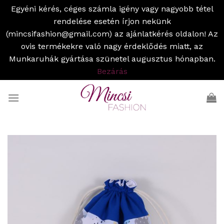
Egyéni kérés, céges számla igény vagy nagyobb tétel
rendelése esetén írjon nekünk
(mincsifashion@gmail.com) az ajánlatkérés oldalon! Az
ovis termékekre való nagy érdeklődés miatt, az
Munkaruhák gyártása szünetel augusztus hónapban.
Bezárás
Skip
to
content