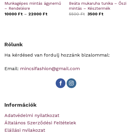
Munkagépes mintás ágynemű
Beáta mukaruha tunika – Őszi
– Rendelésre
mintás – Késztermék
Original
Current
10000
Ft
–
22000
Ft
5500
Ft
3500
Ft
price
price
was:
is:
5500 Ft.
3500 Ft.
Rólunk
Ha kérdésed van fordulj hozzánk bizalommal:
Email:
mincsifashion@gmail.com
Információk
Adatvédelmi nyilatkozat
Általános Szerződési Feltételek
Elállási nyilakozat