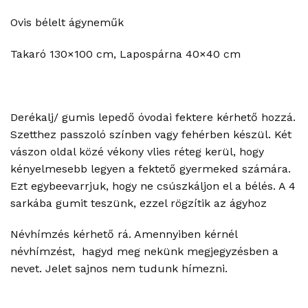
Ovis bélelt ágyneműk
Takaró 130×100 cm, Lapospárna 40×40 cm
Derékalj/ gumis lepedő óvodai fektere kérhető hozzá.
Szetthez passzoló színben vagy fehérben készül. Két
vászon oldal közé vékony vlies réteg kerül, hogy
kényelmesebb legyen a fektető gyermeked számára.
Ezt egybeevarrjuk, hogy ne csúszkáljon el a bélés. A 4
sarkába gumit teszünk, ezzel rögzítik az ágyhoz
Névhímzés kérhető rá. Amennyiben kérnél
névhímzést, hagyd meg nekünk megjegyzésben a
nevet. Jelet sajnos nem tudunk hímezni.