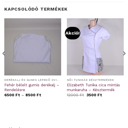
KAPCSOLÓDÓ TERMÉKEK
Akció!
DERÉKALJ ÉS GUMIS LEPEDŐ OVIS/BÖLCSIS FEKTETŐRE
NŐI TUNIKÁK KÉSZTERMÉKEK
Fehér bélelt gumis derékalj –
Elizabeth Tunika cica mintás
Rendelésre
munkaruha – Késztermék
Original
Current
6500
Ft
–
8500
Ft
12000
Ft
3500
Ft
price
price
was:
is:
12000 Ft.
3500 Ft.