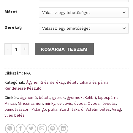
Méret
Derékalj
Kolibri mintás ágynemű - Rendelésre mennyiség
KOSÁRBA TESZEM
Cikkszám:
N/A
Kategóriák:
Ágynemű és derékalj
,
Bélelt takaró és párna
,
Rendelésre Készülő
Címkék:
ágynemű
,
bélelt
,
gyerek
,
gyermek
,
Kolibri
,
lapospárna
,
Mincsi
,
Mincsifashion
,
minky
,
ovi
,
ovis
,
óvoda
,
Óvodai
,
óvodás
,
pamutvászon
,
Pillangó
,
puha
,
Szett
,
takaró
,
Vatelin bélés
,
Virág
,
vlies bélés