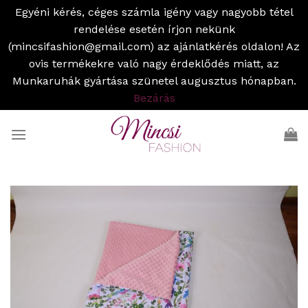
Egyéni kérés, céges számla igény vagy nagyobb tétel
rendelése esetén írjon nekünk
(mincsifashion@gmail.com) az ajánlatkérés oldalon! Az
ovis termékekre való nagy érdeklődés miatt, az
Munkaruhák gyártása szünetel augusztus hónapban.
Bezárás
Skip
to
content