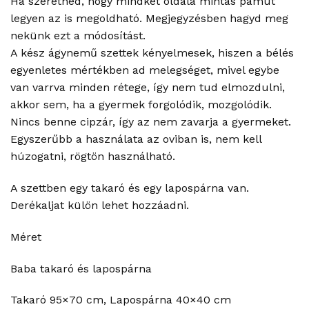
Ha szeretnéd, hogy mindkét oldala mintás pamut
legyen az is megoldható. Megjegyzésben hagyd meg
nekünk ezt a módosítást.
A kész ágynemű szettek kényelmesek, hiszen a bélés
egyenletes mértékben ad melegséget, mivel egybe
van varrva minden rétege, így nem tud elmozdulni,
akkor sem, ha a gyermek forgolódik, mozgolódik.
Nincs benne cipzár, így az nem zavarja a gyermeket.
Egyszerűbb a használata az oviban is, nem kell
húzogatni, rögtön használható.
A szettben egy takaró és egy lapospárna van.
Derékaljat külön lehet hozzáadni.
Méret
Baba takaró és lapospárna
Takaró 95×70 cm, Lapospárna 40×40 cm