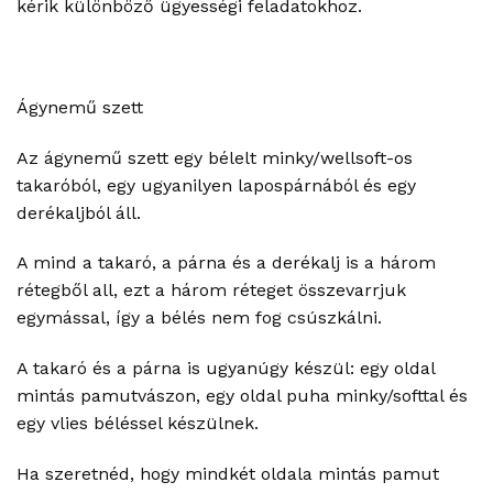
kérik különböző ügyességi feladatokhoz.
Ágynemű szett
Az ágynemű szett egy bélelt minky/wellsoft-os
takaróból, egy ugyanilyen lapospárnából és egy
derékaljból áll.
A mind a takaró, a párna és a derékalj is a három
rétegből all, ezt a három réteget összevarrjuk
egymással, így a bélés nem fog csúszkálni.
A takaró és a párna is ugyanúgy készül: egy oldal
mintás pamutvászon, egy oldal puha minky/softtal és
egy vlies béléssel készülnek.
Ha szeretnéd, hogy mindkét oldala mintás pamut