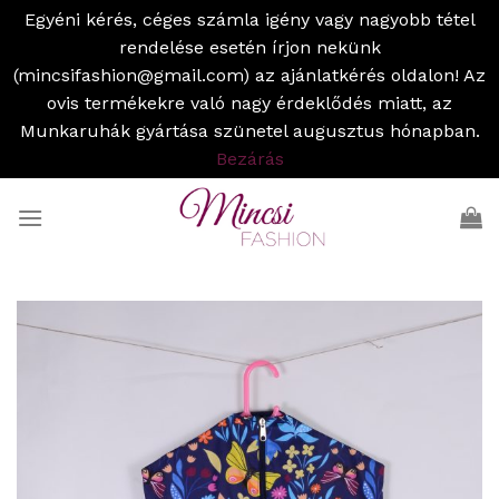
Egyéni kérés, céges számla igény vagy nagyobb tétel
rendelése esetén írjon nekünk
(mincsifashion@gmail.com) az ajánlatkérés oldalon! Az
ovis termékekre való nagy érdeklődés miatt, az
Munkaruhák gyártása szünetel augusztus hónapban.
Bezárás
Skip
to
content