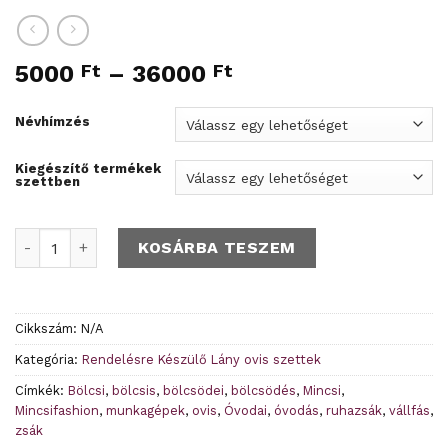
5000
Ft
–
36000
Ft
Névhímzés
Kiegészítő termékek
szettben
Lepke és virágok sötétkék ovis ruhazsák - Rendelésre men
KOSÁRBA TESZEM
Cikkszám:
N/A
Kategória:
Rendelésre Készülő Lány ovis szettek
Címkék:
Bölcsi
,
bölcsis
,
bölcsödei
,
bölcsödés
,
Mincsi
,
Mincsifashion
,
munkagépek
,
ovis
,
Óvodai
,
óvodás
,
ruhazsák
,
vállfás
,
zsák