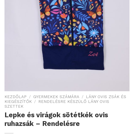
KEZDŐLAP
/
GYERMEKEK SZÁMÁRA
/
LÁNY OVIS ZSÁK ÉS
KIEGÉSZÍTŐK
/
RENDELÉSRE KÉSZÜLŐ LÁNY OVIS
SZETTEK
Lepke és virágok sötétkék ovis
ruhazsák – Rendelésre