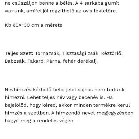
ne csúszáljon benne a bélés. A 4 sarkába gumit
varrunk, amifel jól rögzíthető az ovis fektetőre.
Kb 60×130 cm a mérete
Teljes Szett: Tornazsák, Tisztasági zsák, Kéztörlő,
Babzsák, Takaró, Párna, fehér derékalj.
Névhímzés kérhető bele, jelet sajnos nem tudunk
hímezni. Lehet teljes név vagy becenév is. Ha
bejelölőd, hogy kéred, akkor minden termékre kerül
hímzés a szettben. A hímzendő nevet megjegyzésben
hagyd meg a rendelés végén.