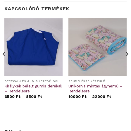
KAPCSOLÓDÓ TERMÉKEK
DERÉKALJ ÉS GUMIS LEPEDŐ OVIS/BÖLCSIS FEKTETŐRE
RENDELÉSRE KÉSZÜLŐ
Királykék bélelt gumis derékalj
Unikornis mintás ágynemű –
– Rendelésre
Rendelésre
6500
Ft
–
8500
Ft
10000
Ft
–
22000
Ft