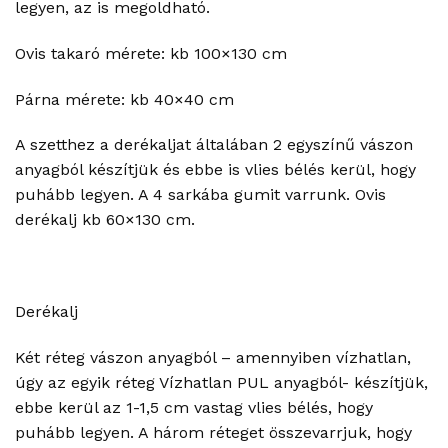
legyen, az is megoldható.
Ovis takaró mérete: kb 100×130 cm
Párna mérete: kb 40×40 cm
A szetthez a derékaljat általában 2 egyszínű vászon
anyagból készítjük és ebbe is vlies bélés kerül, hogy
puhább legyen. A 4 sarkába gumit varrunk. Ovis
derékalj kb 60×130 cm.
Derékalj
Két réteg vászon anyagból – amennyiben vízhatlan,
úgy az egyik réteg Vízhatlan PUL anyagból- készítjük,
ebbe kerül az 1-1,5 cm vastag vlies bélés, hogy
puhább legyen. A három réteget összevarrjuk, hogy