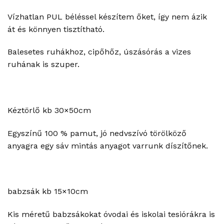
Vízhatlan PUL béléssel készítem őket, így nem ázik
át és könnyen tisztítható.
Balesetes ruhákhoz, cipőhőz, úszásórás a vizes
ruhának is szuper.
Kéztörlő kb 30×50cm
Egyszínű 100 % pamut, jó nedvszívó törölköző
anyagra egy sáv mintás anyagot varrunk díszítőnek.
babzsák kb 15×10cm
Kis méretű babzsákokat óvodai és iskolai tesiórákra is