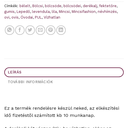
Címkék:
bélelt
,
Bölcsi
,
bölcsöde
,
bölcsödei
,
derékalj
,
fektetőre
,
gumis
,
Lepedő
,
levendula
,
lila
,
Mincsi
,
Mincsifashion
,
névhímzés
,
ovi
,
ovis
,
Óvodai
,
PUL
,
Vízhatlan
LEÍRÁS
TOVÁBBI INFORMÁCIÓK
Ez a termék rendelésre készül neked, az elkészítési
idő fizetéstől számított kb 10 munkanap.