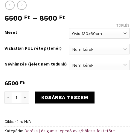
6500
Ft
–
8500
Ft
TÖRLÉS
Méret
Vízhatlan PUL réteg (fehér)
Névhímzés (jelet nem tudunk)
6500
Ft
Levendula bélelt gumis derékalj - Rendelésre mennyiség
KOSÁRBA TESZEM
Cikkszám:
N/A
Kategória:
Derékalj és gumis lepedő ovis/bölcsis fektetőre