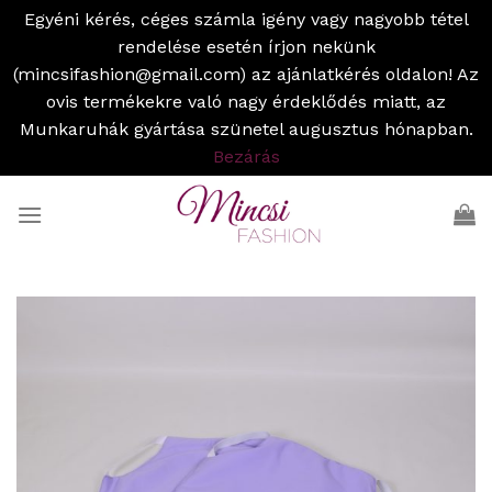
Egyéni kérés, céges számla igény vagy nagyobb tétel
rendelése esetén írjon nekünk
(mincsifashion@gmail.com) az ajánlatkérés oldalon! Az
ovis termékekre való nagy érdeklődés miatt, az
Munkaruhák gyártása szünetel augusztus hónapban.
Bezárás
Skip
to
content