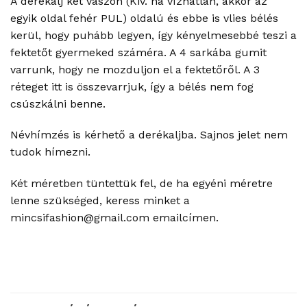
A derékalj két vászon (Kiv. ha vízhatlan, akkor az
egyik oldal fehér PUL) oldalú és ebbe is vlies bélés
kerül, hogy puhább legyen, így kényelmesebbé teszi a
fektetőt gyermeked száméra. A 4 sarkába gumit
varrunk, hogy ne mozduljon el a fektetőről. A 3
réteget itt is összevarrjuk, így a bélés nem fog
csúszkálni benne.
Névhímzés is kérhető a derékaljba. Sajnos jelet nem
tudok hímezni.
Két méretben tüntettük fel, de ha egyéni méretre
lenne szükséged, keress minket a
mincsifashion@gmail.com emailcímen.