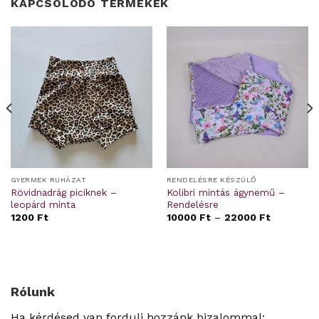
KAPCSOLÓDÓ TERMÉKEK
GYERMEK RUHÁZAT
RENDELÉSRE KÉSZÜLŐ
Rövidnadrág piciknek –
Kolibri mintás ágynemű –
leopárd minta
Rendelésre
1200
Ft
10000
Ft
–
22000
Ft
Rólunk
Ha kérdésed van fordulj hozzánk bizalommal: