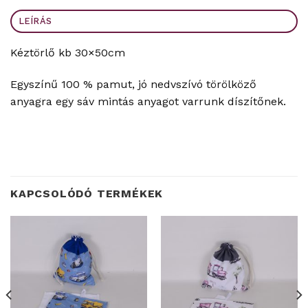
LEÍRÁS
Kéztörlő kb 30×50cm
Egyszínű 100 % pamut, jó nedvszívó törölköző
anyagra egy sáv mintás anyagot varrunk díszítőnek.
KAPCSOLÓDÓ TERMÉKEK