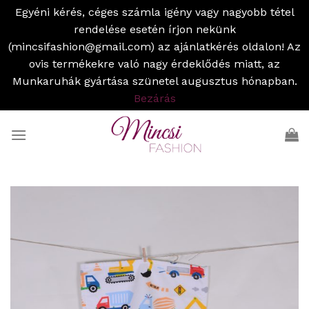
Egyéni kérés, céges számla igény vagy nagyobb tétel
rendelése esetén írjon nekünk
(mincsifashion@gmail.com) az ajánlatkérés oldalon! Az
ovis termékekre való nagy érdeklődés miatt, az
Munkaruhák gyártása szünetel augusztus hónapban.
Bezárás
Skip
to
content