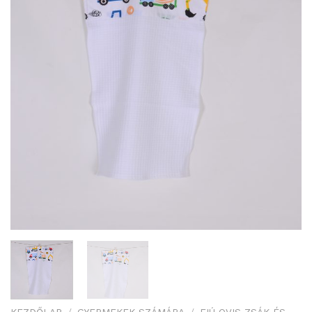
KEZDŐLAP
/
GYERMEKEK SZÁMÁRA
/
FIÚ OVIS ZSÁK ÉS