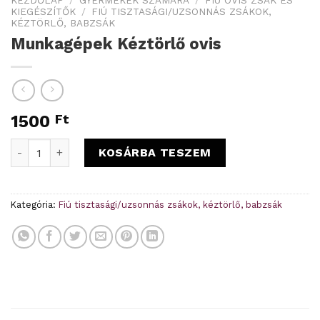
KIEGÉSZÍTŐK
/
FIÚ TISZTASÁGI/UZSONNÁS ZSÁKOK,
KÉZTÖRLŐ, BABZSÁK
Munkagépek Kéztörlő ovis
1500
Ft
Munkagépek Kéztörlő ovis mennyiség
KOSÁRBA TESZEM
Kategória:
Fiú tisztasági/uzsonnás zsákok, kéztörlő, babzsák