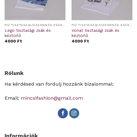
FIÚ TISZTASÁGI/UZSONNÁS ZSÁKOK, KÉZTÖRLŐ, BABZSÁK
FIÚ TISZTASÁGI/UZSONNÁS ZSÁKOK, KÉZTÖRLŐ, BABZSÁK
Lego tisztasági zsák és
Vonat tisztasági zsák és
kéztörlő
kéztörlő
4000
Ft
4000
Ft
Rólunk
Ha kérdésed van fordulj hozzánk bizalommal:
Email:
mincsifashion@gmail.com
Információk