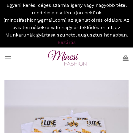
Egyéni kérés, céges számla igény vagy nagyobb tétel
rendelése esetén írjon nekünk
(mincsifashion@gmail.com) az ajánlatkérés oldalon! Az
ovis termékekre való nagy érdeklődés miatt, az
Munkaruhák gyártása szünetel augusztus hónapban.
Bezárás
Skip
to
content