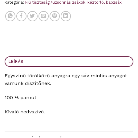
Kategória:
Fiú tisztasági/uzsonnás zsákok, kéztörlő, babzsák
LEÍRÁS
Egyszínű törölköző anyagra egy sáv mintás anyagot
varrunk díszítőnek.
100 % pamut
Kiváló nedvszívó.