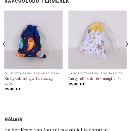
KAPCSOLÓDÓ TERMÉKEK
FIÚ TISZTASÁGI/UZSONNÁS ZSÁKOK, KÉZTÖRLŐ, BABZSÁK
LÁNY TISZTASÁGI/UZSONNÁS ZSÁKOK, KÉZTÖRLŐ, BABZSÁK
Királykék űrhajó tisztasági
Sárga állatok tisztasági zsák
zsák
2500
Ft
2500
Ft
Rólunk
Ha kérdésed van fordulj hozzánk bizalommal: