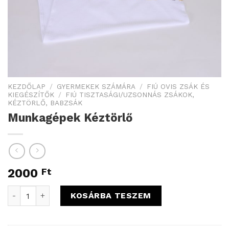
KEZDŐLAP
/
GYERMEKEK SZÁMÁRA
/
FIÚ OVIS ZSÁK ÉS
KIEGÉSZÍTŐK
/
FIÚ TISZTASÁGI/UZSONNÁS ZSÁKOK,
KÉZTÖRLŐ, BABZSÁK
Munkagépek Kéztörlő
2000
Ft
Munkagépek Kéztörlő mennyiség
KOSÁRBA TESZEM