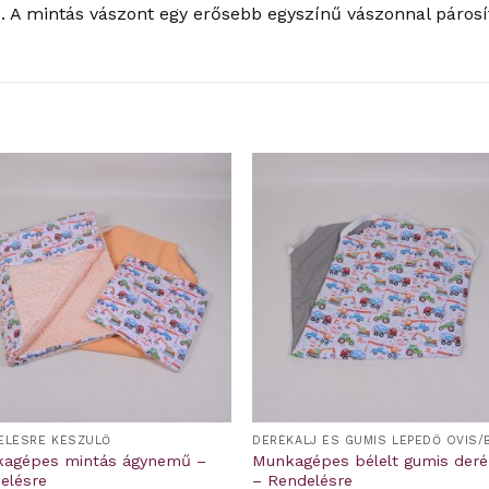
 A mintás vászont egy erősebb egyszínű vászonnal párosít
ELÉSRE KÉSZÜLŐ
agépes mintás ágynemű –
Munkagépes bélelt gumis deré
elésre
– Rendelésre