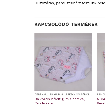
Húzózáras, pamutzsinórt teszünk bele.
KAPCSOLÓDÓ TERMÉKEK
DERÉKALJ ÉS GUMIS LEPEDŐ OVIS/BÖLCSIS FEKTETŐRE
DERÉKALJ ÉS GUMIS LEPEDŐ OVIS/BÖLCSIS FEKTETŐRE
REND
is derékalj –
Unikornis bélelt gumis derékalj –
Munk
Rendelésre
Rend