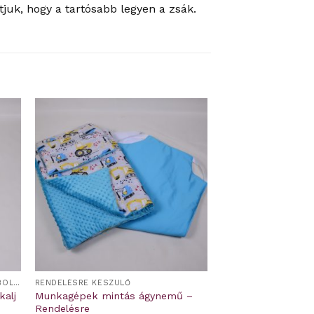
juk, hogy a tartósabb legyen a zsák.
DERÉKALJ ÉS GUMIS LEPEDŐ OVIS/BÖLCSIS FEKTETŐRE
RENDELÉSRE KÉSZÜLŐ
kalj
Munkagépek mintás ágynemű –
Rendelésre