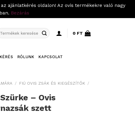
az ajánlatkérés oldalon! Az ovis termékekre való nagy
pban.
Bezárás
eresés
0
FT
övetkezőre:
KÉRÉS
RÓLUNK
KAPCSOLAT
ÁMÁRA
/
FIÚ OVIS ZSÁK ÉS KIEGÉSZÍTŐK
/
Szürke – Ovis
rnazsák szett