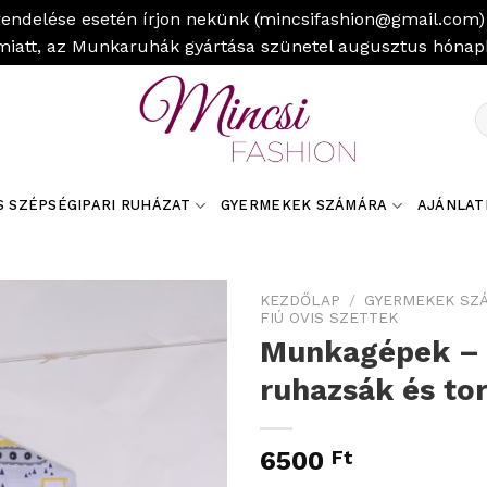
rendelése esetén írjon nekünk (mincsifashion@gmail.com) 
miatt, az Munkaruhák gyártása szünetel augusztus hóna
K
a
k
S SZÉPSÉGIPARI RUHÁZAT
GYERMEKEK SZÁMÁRA
AJÁNLAT
KEZDŐLAP
/
GYERMEKEK SZ
FIÚ OVIS SZETTEK
Munkagépek – 
ruhazsák és to
6500
Ft