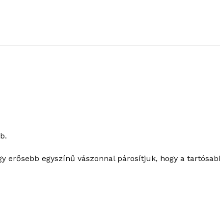
b.
gy erősebb egyszínű vászonnal párosítjuk, hogy a tartósab