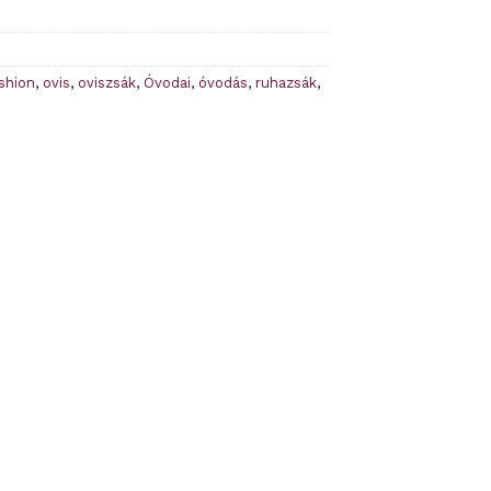
shion
,
ovis
,
oviszsák
,
Óvodai
,
óvodás
,
ruhazsák
,