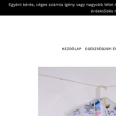
Egyéni kérés, céges számla igény vagy nagyobb tétel 
érdeklődés 
Skip
to
content
KEZDŐLAP
EGÉSZSÉGÜGYI É