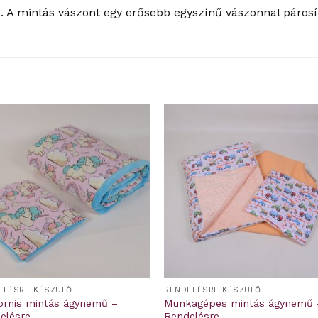
 A mintás vászont egy erősebb egyszínű vászonnal párosít
ELÉSRE KÉSZÜLŐ
RENDELÉSRE KÉSZÜLŐ
ornis mintás ágynemű –
Munkagépes mintás ágynemű 
elésre
Rendelésre