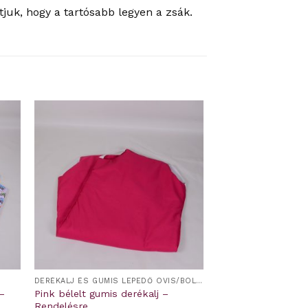
juk, hogy a tartósabb legyen a zsák.
DERÉKALJ ÉS GUMIS LEPEDŐ OVIS/BÖLCSIS FEKTETŐRE
–
Pink bélelt gumis derékalj –
Rendelésre