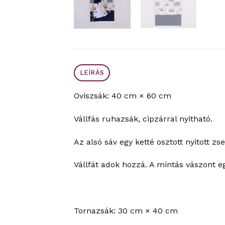
LEÍRÁS
Oviszsák: 40 cm × 60 cm
Vállfás ruhazsák, cipzárral nyitható.
Az alsó sáv egy ketté osztott nyitott zse
Vállfát adok hozzá. A mintás vászont e
Tornazsák: 30 cm × 40 cm