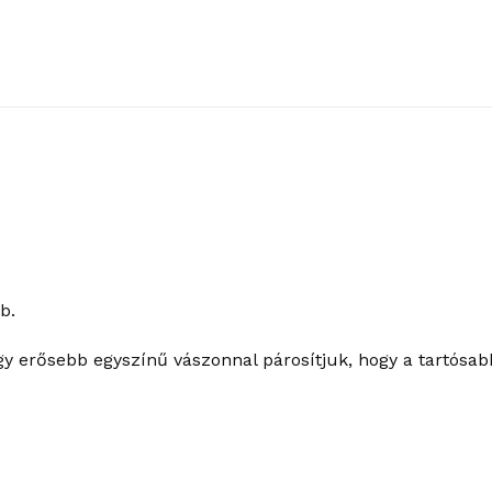
b.
gy erősebb egyszínű vászonnal párosítjuk, hogy a tartósab