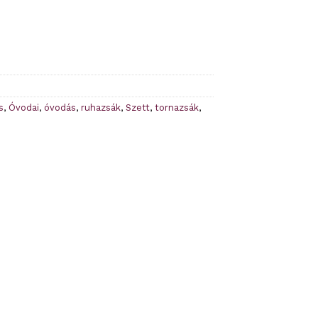
s
,
Óvodai
,
óvodás
,
ruhazsák
,
Szett
,
tornazsák
,