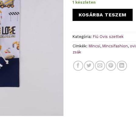
1 készleten
KOSÁRBA TESZEM
Kategória:
Fiú Ovis szettek
Címkék:
Mincsi
,
Mincsifashion
,
ovi
zsák