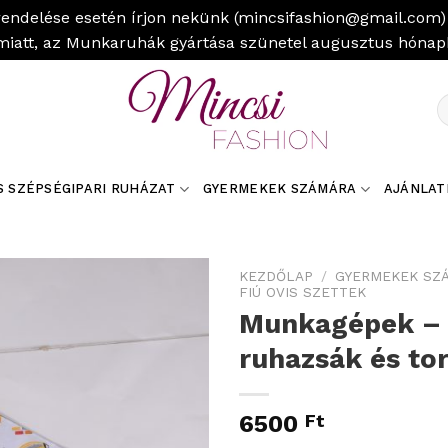
rendelése esetén írjon nekünk (mincsifashion@gmail.com) 
miatt, az Munkaruhák gyártása szünetel augusztus hóna
K
a
k
S SZÉPSÉGIPARI RUHÁZAT
GYERMEKEK SZÁMÁRA
AJÁNLAT
KEZDŐLAP
/
GYERMEKEK SZ
FIÚ OVIS SZETTEK
Munkagépek – 
ruhazsák és to
6500
Ft