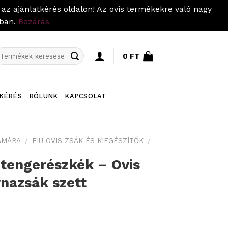
az ajánlatkérés oldalon! Az ovis termékekre való nagy
pban.
Bezárás
eresés
0
FT
övetkezőre:
KÉRÉS
RÓLUNK
KAPCSOLAT
ÁMÁRA
/
FIÚ OVIS ZSÁK ÉS KIEGÉSZÍTŐK
/
tengerészkék – Ovis
rnazsák szett