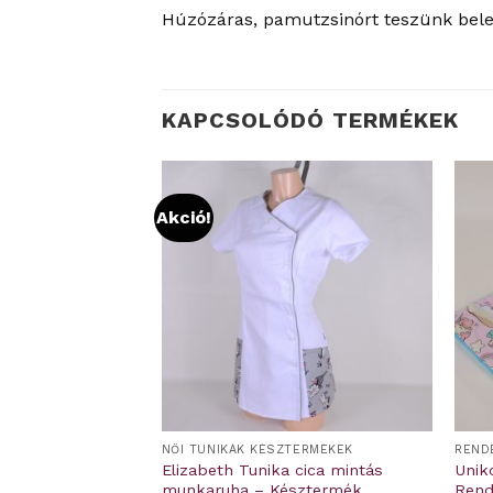
Húzózáras, pamutzsinórt teszünk bele.
KAPCSOLÓDÓ TERMÉKEK
Akció!
ÜLŐ
NŐI TUNIKÁK KÉSZTERMÉKEK
REND
gynemű –
Elizabeth Tunika cica mintás
Unik
munkaruha – Késztermék
Rend