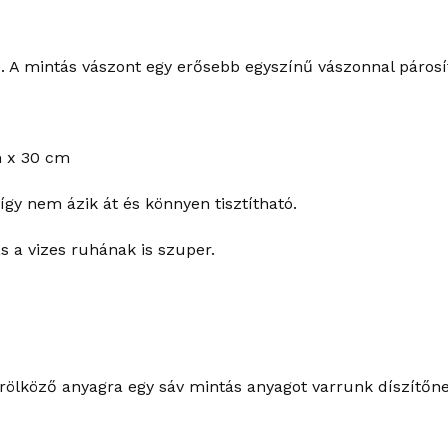
 A mintás vászont egy erősebb egyszínű vászonnal párosít
m x 30 cm
így nem ázik át és könnyen tisztítható.
s a vizes ruhának is szuper.
rölköző anyagra egy sáv mintás anyagot varrunk díszítőne