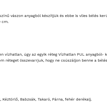
yszínű vászon anyagból készítjük és ebbe is vlies bélés ke
0 cm.
 vízhatlan, úgy az egyik réteg Vízhatlan PUL anyagból- ké
om réteget összevarrjuk, hogy ne csúszáljon benne a bélés
k, Kéztörlő, Babzsák, Takaró, Párna, fehér derékalj.