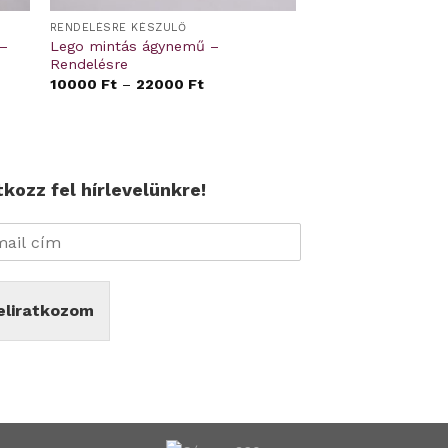
RENDELÉSRE KÉSZÜLŐ
–
Lego mintás ágynemű –
Rendelésre
10000
Ft
–
22000
Ft
tkozz fel hírlevelünkre!
eliratkozom