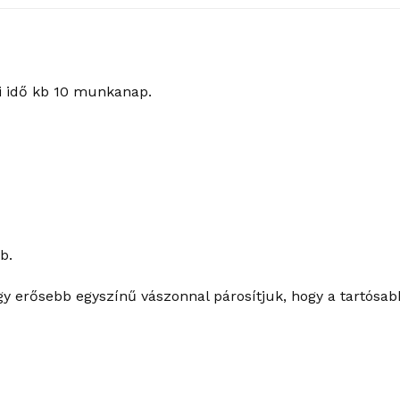
i idő kb 10 munkanap.
b.
gy erősebb egyszínű vászonnal párosítjuk, hogy a tartósab