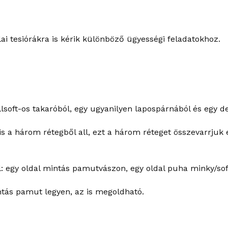
ai tesiórákra is kérik különböző ügyességi feladatokhoz.
soft-os takaróból, egy ugyanilyen lapospárnából és egy der
 is a három rétegből all, ezt a három réteget összevarrjuk
: egy oldal mintás pamutvászon, egy oldal puha minky/softt
tás pamut legyen, az is megoldható.