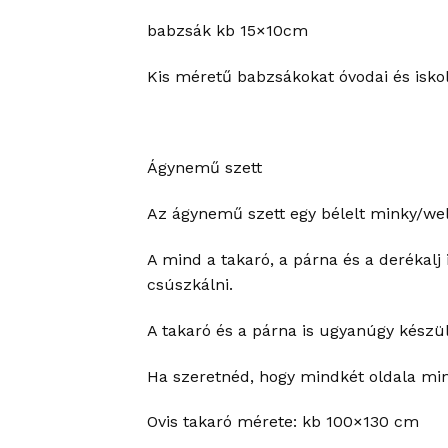
babzsák kb 15×10cm
Kis méretű babzsákokat óvodai és iskol
Ágynemű szett
Az ágynemű szett egy bélelt minky/well
A mind a takaró, a párna és a derékalj
csúszkálni.
A takaró és a párna is ugyanúgy készül
Ha szeretnéd, hogy mindkét oldala min
Ovis takaró mérete: kb 100×130 cm