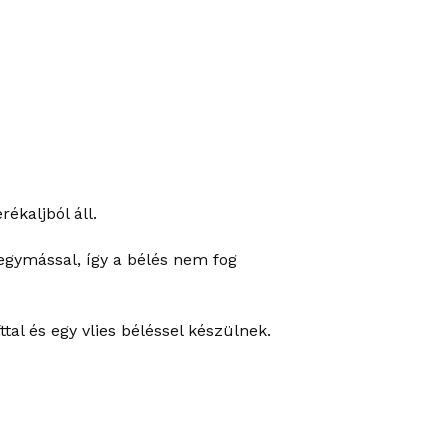
ékaljból áll.
 egymással, így a bélés nem fog
al és egy vlies béléssel készülnek.