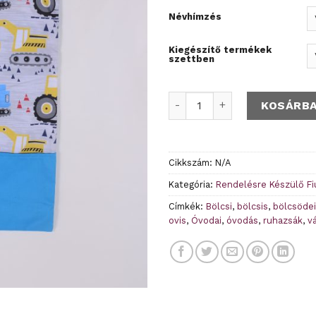
Névhímzés
Kiegészítő termékek
szettben
Munkagépek türkízkék ovis 
KOSÁRB
Cikkszám:
N/A
Kategória:
Rendelésre Készülő Fi
Címkék:
Bölcsi
,
bölcsis
,
bölcsödei
ovis
,
Óvodai
,
óvodás
,
ruhazsák
,
vá