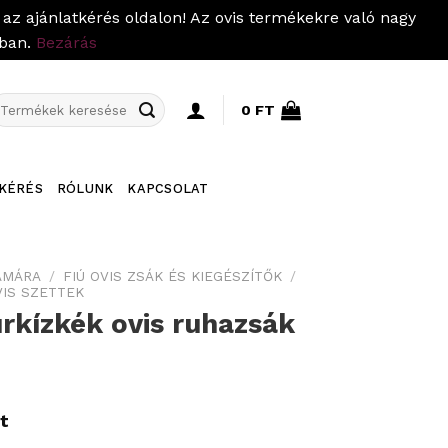
az ajánlatkérés oldalon! Az ovis termékekre való nagy
pban.
Bezárás
eresés
0
FT
övetkezőre:
KÉRÉS
RÓLUNK
KAPCSOLAT
ÁMÁRA
/
FIÚ OVIS ZSÁK ÉS KIEGÉSZÍTŐK
/
VIS SZETTEK
kízkék ovis ruhazsák
t