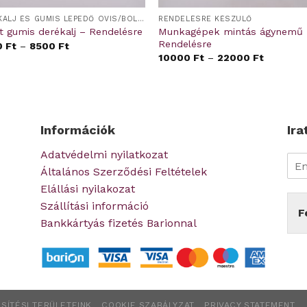
DERÉKALJ ÉS GUMIS LEPEDŐ OVIS/BÖLCSIS FEKTETŐRE
RENDELÉSRE KÉSZÜLŐ
Munkagépek mintás ágynemű 
lt gumis derékalj – Rendelésre
Rendelésre
0
Ft
–
8500
Ft
10000
Ft
–
22000
Ft
Információk
Ira
Adatvédelmi nyilatkozat
Általános Szerződési Feltételek
Elállási nyilakozat
Szállítási információ
F
Bankkártyás fizetés Barionnal
SÍTÉSI TERÜLETEINK
COOKIE SZABÁLYZAT
PRIVACY STATEMENT