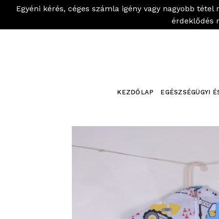
Egyéni kérés, céges számla igény vagy nagyobb tétel 
érdeklődés 
Skip
to
content
KEZDŐLAP
EGÉSZSÉGÜGYI É