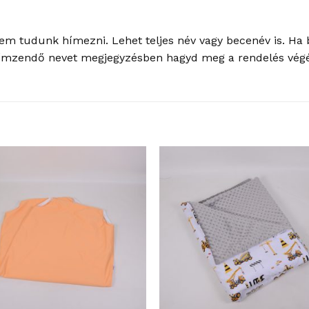
nem tudunk hímezni. Lehet teljes név vagy becenév is. Ha 
hímzendő nevet megjegyzésben hagyd meg a rendelés vég