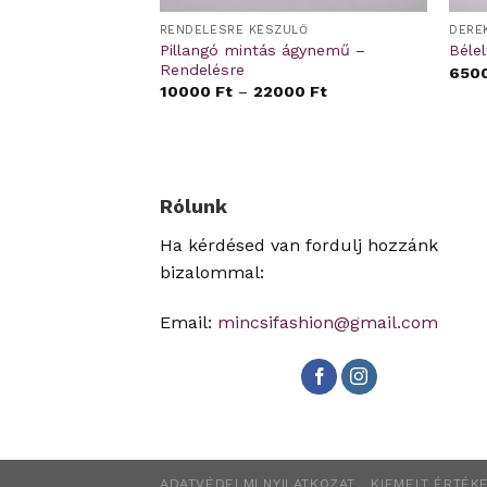
ÜLŐ
RENDELÉSRE KÉSZÜLŐ
gynemű –
Pillangó mintás ágynemű –
Béle
Rendelésre
650
00
Ft
10000
Ft
–
22000
Ft
Rólunk
Ha kérdésed van fordulj hozzánk
bizalommal:
Email:
mincsifashion@gmail.com
ADATVÉDELMI NYILATKOZAT
KIEMELT ÉRTÉKE