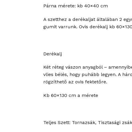
Párna mérete: kb 40×40 cm
A szetthez a derékaljat általában 2 eg
gumit varrunk. Ovis derékalj kb 60×13
Derékalj
Két réteg vászon anyagból – amennyiben
vlies bélés, hogy puhább legyen. A hár
rögzíthető az ovis fektetőre.
Kb 60×130 cm a mérete
Teljes Szett: Tornazsák, Tisztasági zsá