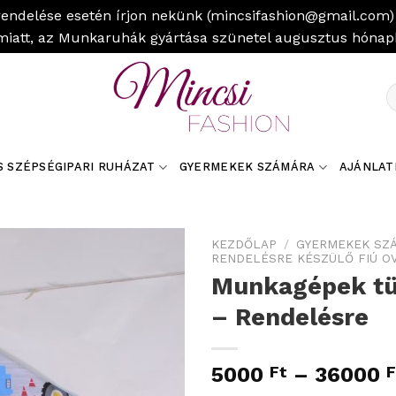
rendelése esetén írjon nekünk (mincsifashion@gmail.com) 
miatt, az Munkaruhák gyártása szünetel augusztus hóna
K
a
k
S SZÉPSÉGIPARI RUHÁZAT
GYERMEKEK SZÁMÁRA
AJÁNLAT
KEZDŐLAP
/
GYERMEKEK SZ
RENDELÉSRE KÉSZÜLŐ FIÚ O
Munkagépek tür
– Rendelésre
5000
Ft
–
36000
F