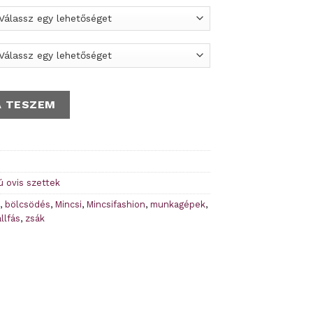
ruhazsák - Rendelésre mennyiség
A TESZEM
ú ovis szettek
,
bölcsödés
,
Mincsi
,
Mincsifashion
,
munkagépek
,
llfás
,
zsák