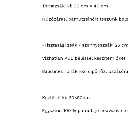
Tornazsák: kb 30 cm × 40 cm
Húzózáras, pamutzsinórt teszünk bele.
-Tisztasági zsák / szennyeszsák: 25 c
Vízhatlan PUL béléssel készítem őket, 
Balesetes ruhákhoz, cipőhőz, úszásórá
Kéztörlő kb 30×50cm
Egyszínű 100 % pamut, jó nedvszívó tö