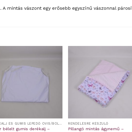
 A mintás vászont egy erősebb egyszínű vászonnal párosít
DERÉKALJ ÉS GUMIS LEPEDŐ OVIS/BÖLCSIS FEKTETŐRE
RENDELÉSRE KÉSZÜLŐ
r bélelt gumis derékalj –
Pillangó mintás ágynemű –