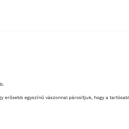
b.
gy erősebb egyszínű vászonnal párosítjuk, hogy a tartósab