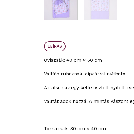
LEÍRÁS
Oviszsák: 40 cm × 60 cm
Vállfás ruhazsák, cipzárral nyitható.
Az alsó sáv egy ketté osztott nyitott zse
Vállfát adok hozzá. A mintás vászont e
Tornazsák: 30 cm × 40 cm