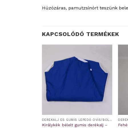
Húzózáras, pamutzsinórt teszünk bele.
KAPCSOLÓDÓ TERMÉKEK
ÜLŐ
DERÉKALJ ÉS GUMIS LEPEDŐ OVIS/BÖLCSIS FEKTETŐRE
 ágynemű –
Királykék bélelt gumis derékalj –
Fehé