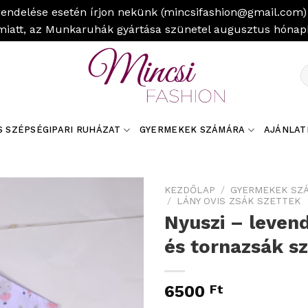
rendelése esetén írjon nekünk (mincsifashion@gmail.com) 
miatt, az Munkaruhák gyártása szünetel augusztus hóna
K
a
k
S SZÉPSÉGIPARI RUHÁZAT
GYERMEKEK SZÁMÁRA
AJÁNLAT
KEZDŐLAP
/
GYERMEKEK SZ
/
LÁNY OVIS ZSÁK SZETTEK
Nyuszi – leven
és tornazsák sz
6500
Ft