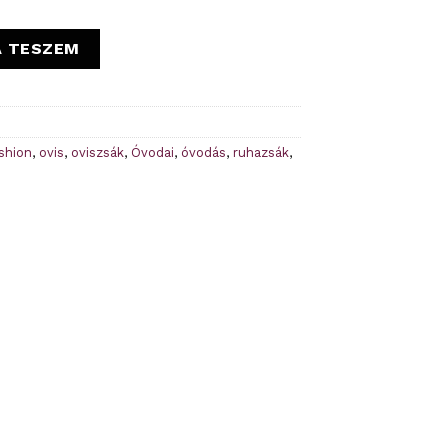
hazsák és tornazsák szett mennyiség
A TESZEM
shion
,
ovis
,
oviszsák
,
Óvodai
,
óvodás
,
ruhazsák
,