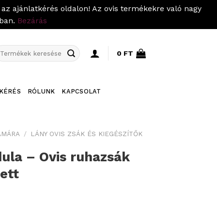
az ajánlatkérés oldalon! Az ovis termékekre való nagy
pban.
Bezárás
eresés
0
FT
övetkezőre:
KÉRÉS
RÓLUNK
KAPCSOLAT
ÁMÁRA
/
LÁNY OVIS ZSÁK ÉS KIEGÉSZÍTŐK
dula – Ovis ruhazsák
ett