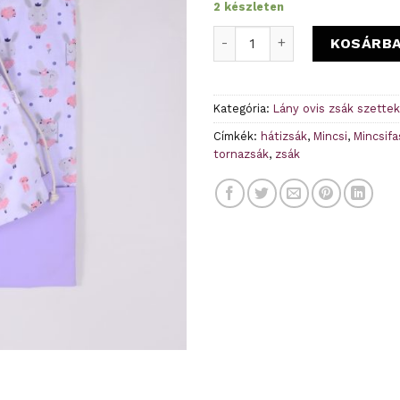
2 készleten
Nyuszi - levendula - Ovis ru
KOSÁRB
Kategória:
Lány ovis zsák szettek
Címkék:
hátizsák
,
Mincsi
,
Mincsifa
tornazsák
,
zsák