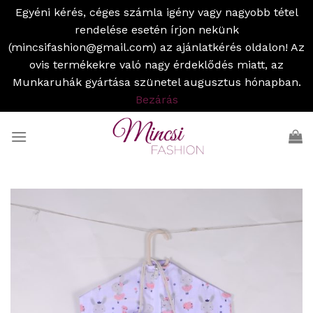
Egyéni kérés, céges számla igény vagy nagyobb tétel
rendelése esetén írjon nekünk
(mincsifashion@gmail.com) az ajánlatkérés oldalon! Az
ovis termékekre való nagy érdeklődés miatt, az
Munkaruhák gyártása szünetel augusztus hónapban.
Bezárás
Skip
to
content