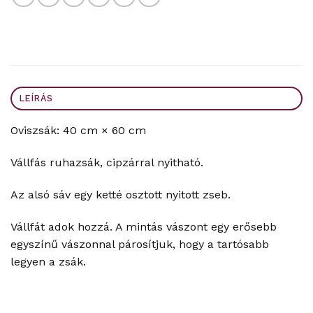
LEÍRÁS
Oviszsák: 40 cm × 60 cm
Vállfás ruhazsák, cipzárral nyitható.
Az alsó sáv egy ketté osztott nyitott zseb.
Vállfát adok hozzá. A mintás vászont egy erősebb
egyszínű vászonnal párosítjuk, hogy a tartósabb
legyen a zsák.