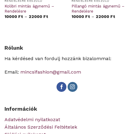
RENDELÉSRE KÉSZÜLŐ
RENDELÉSRE KÉSZÜLŐ
Kolibri mintás ágynemű –
Pillangó mintás ágynemű –
Rendelésre
Rendelésre
10000
Ft
–
22000
Ft
10000
Ft
–
22000
Ft
Rólunk
Ha kérdésed van fordulj hozzánk bizalommal:
Email:
mincsifashion@gmail.com
Információk
Adatvédelmi nyilatkozat
Általános Szerződési Feltételek