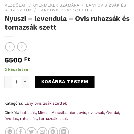
KEZDŐLAP
/
GYERMEKEK SZÁMÁRA
/
LÁNY OVIS ZSÁK ÉS
KIEGÉSZÍTŐK
/
LÁNY OVIS ZSÁK SZETTEK
Nyuszi – levendula – Ovis ruhazsák és
tornazsák szett
6500
Ft
2 készleten
Nyuszi - levendula - Ovis ruhazsák és tornazsák szett menn
KOSÁRBA TESZEM
Kategória:
Lány ovis zsák szettek
Címkék:
hátizsák
,
Mincsi
,
Mincsifashion
,
ovis
,
oviszsák
,
Óvodai
,
óvodás
,
ruhazsák
,
tornazsák
,
zsák