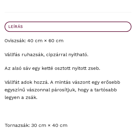
LEÍRÁS
Oviszsák: 40 cm × 60 cm
Vállfás ruhazsák, cipzárral nyitható.
Az alsó sáv egy ketté osztott nyitott zseb.
Vállfát adok hozzá. A mintás vászont egy erősebb
egyszínű vászonnal párosítjuk, hogy a tartósabb
legyen a zsák.
Tornazsák: 30 cm × 40 cm