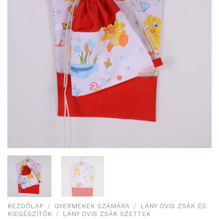
KEZDŐLAP
/
GYERMEKEK SZÁMÁRA
/
LÁNY OVIS ZSÁK ÉS
KIEGÉSZÍTŐK
/
LÁNY OVIS ZSÁK SZETTEK