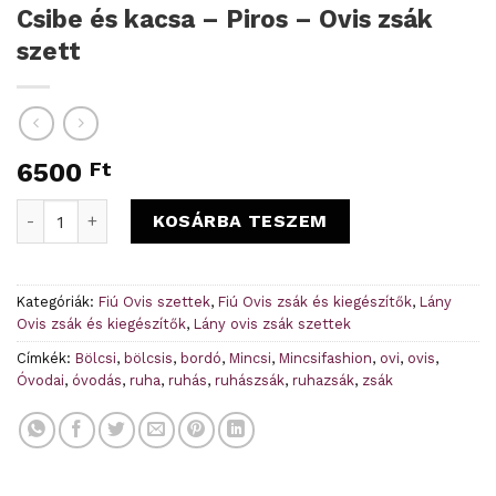
Csibe és kacsa – Piros – Ovis zsák
szett
6500
Ft
Csibe és kacsa - Piros - Ovis zsák szett mennyiség
KOSÁRBA TESZEM
Kategóriák:
Fiú Ovis szettek
,
Fiú Ovis zsák és kiegészítők
,
Lány
Ovis zsák és kiegészítők
,
Lány ovis zsák szettek
Címkék:
Bölcsi
,
bölcsis
,
bordó
,
Mincsi
,
Mincsifashion
,
ovi
,
ovis
,
Óvodai
,
óvodás
,
ruha
,
ruhás
,
ruhászsák
,
ruhazsák
,
zsák