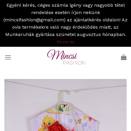
Egyéni kérés, céges számla igény vagy nagyobb tétel
rendelése esetén írjon nekünk
(mincsifashion@gmail.com) az ajánlatkérés oldalon! Az
ovis termékekre való nagy érdeklődés miatt, az
Munkaruhák gyártása szünetel augusztus hónapban.
Bezárás
Skip
to
content