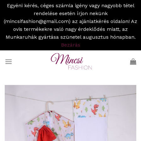
Egyéni kérés, céges számla igény vagy nagyobb tétel
rendelése esetén írjon nekünk
(mincsifashion@gmail.com) az ajánlatkérés oldalon! Az
ovis termékekre való nagy érdeklődés miatt, az
Munkaruhák gyártása szünetel augusztus hónapban.
Bezárás
Skip
to
content