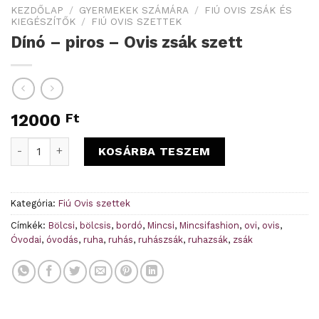
KEZDŐLAP
/
GYERMEKEK SZÁMÁRA
/
FIÚ OVIS ZSÁK ÉS
KIEGÉSZÍTŐK
/
FIÚ OVIS SZETTEK
Dínó – piros – Ovis zsák szett
12000
Ft
Dínó - piros - Ovis zsák szett mennyiség
KOSÁRBA TESZEM
Kategória:
Fiú Ovis szettek
Címkék:
Bölcsi
,
bölcsis
,
bordó
,
Mincsi
,
Mincsifashion
,
ovi
,
ovis
,
Óvodai
,
óvodás
,
ruha
,
ruhás
,
ruhászsák
,
ruhazsák
,
zsák