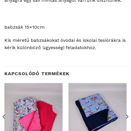
anyagra egy sáv mintás anyagot varrunk díszítőnek.
babzsák 15×10cm
Kis méretű babzsákokat óvodai és iskolai tesiórákra is
kérik különböző ügyességi feladatokhoz.
KAPCSOLÓDÓ TERMÉKEK