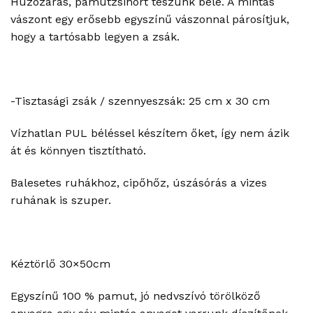
Húzózáras, pamutzsinórt teszünk bele. A mintás
vászont egy erősebb egyszínű vászonnal párosítjuk,
hogy a tartósabb legyen a zsák.
-Tisztasági zsák / szennyeszsák: 25 cm x 30 cm
Vízhatlan PUL béléssel készítem őket, így nem ázik
át és könnyen tisztítható.
Balesetes ruhákhoz, cipőhőz, úszásórás a vizes
ruhának is szuper.
Kéztörlő 30×50cm
Egyszínű 100 % pamut, jó nedvszívó törölköző