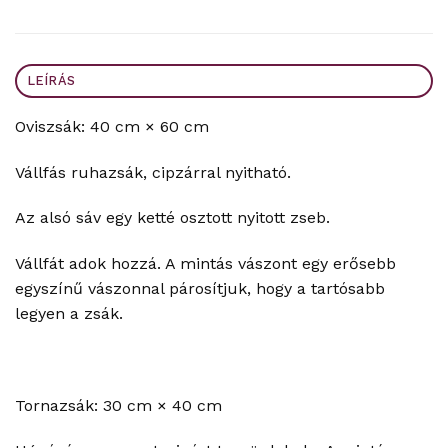
LEÍRÁS
Oviszsák: 40 cm × 60 cm
Vállfás ruhazsák, cipzárral nyitható.
Az alsó sáv egy ketté osztott nyitott zseb.
Vállfát adok hozzá. A mintás vászont egy erősebb
egyszínű vászonnal párosítjuk, hogy a tartósabb
legyen a zsák.
Tornazsák: 30 cm × 40 cm