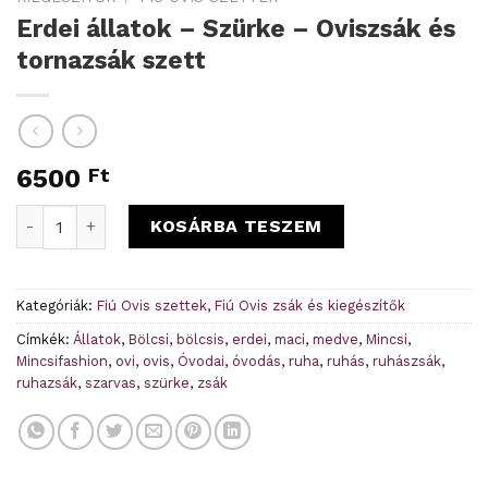
Erdei állatok – Szürke – Oviszsák és
tornazsák szett
6500
Ft
Erdei állatok - Szürke - Oviszsák és tornazsák szett menny
KOSÁRBA TESZEM
Kategóriák:
Fiú Ovis szettek
,
Fiú Ovis zsák és kiegészítők
Címkék:
Állatok
,
Bölcsi
,
bölcsis
,
erdei
,
maci
,
medve
,
Mincsi
,
Mincsifashion
,
ovi
,
ovis
,
Óvodai
,
óvodás
,
ruha
,
ruhás
,
ruhászsák
,
ruhazsák
,
szarvas
,
szürke
,
zsák