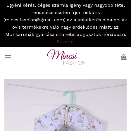
Egyéni kérés, céges számla igény vagy nagyobb tétel
rendelése esetén írjon nekünk
(mincsifashion@gmail.com) az ajánlatkérés oldalon! Az
ovis termékekre való nagy érdeklődés miatt, az
Munkaruhák gyártása szünetel augusztus hónapban.
Bezárás
Skip
to
content