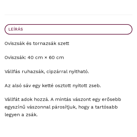
LEÍRÁS
Oviszsák és tornazsák szett
Oviszsák: 40 cm × 60 cm
Vállfás ruhazsák, cipzárral nyitható.
Az alsó sáv egy ketté osztott nyitott zseb.
Vállfát adok hozzá. A mintás vászont egy erősebb
egyszínű vászonnal párosítjuk, hogy a tartósabb
legyen a zsák.