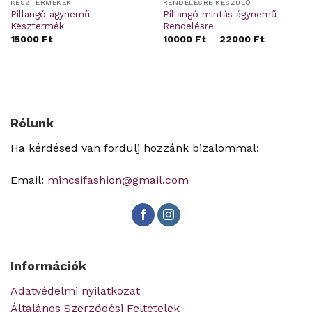
KÉSZTERMÉKEK
RENDELÉSRE KÉSZÜLŐ
Pillangó ágynemű –
Pillangó mintás ágynemű –
Késztermék
Rendelésre
15000
Ft
10000
Ft
–
22000
Ft
Rólunk
Ha kérdésed van fordulj hozzánk bizalommal:
Email:
mincsifashion@gmail.com
Információk
Adatvédelmi nyilatkozat
Általános Szerződési Feltételek