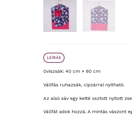
LEÍRÁS
Oviszsák: 40 cm × 60 cm
Vállfás ruhazsák, cipzárral nyitható.
Az alsó sáv egy ketté osztott nyitott zse
Vállfát adok hozzá. A mintás vászont e