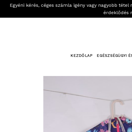
Egyéni kérés, céges számla igény vagy nagyobb tétel 
érdeklődés 
Skip
to
content
KEZDŐLAP
EGÉSZSÉGÜGYI É