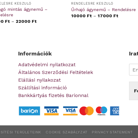
ELÉSRE KÉSZÜLŐ
RENDELÉSRE KÉSZÜLŐ
angó mintás ágynemű –
Űrhajó ágynemű – Rendelésre
elésre
10000
Ft
–
17000
Ft
00
Ft
–
22000
Ft
Információk
Ira
Adatvédelmi nyilatkozat
Általános Szerződési Feltételek
Elállási nyilakozat
Szállítási információ
F
Bankkártyás fizetés Barionnal
SÍTÉSI TERÜLETEINK
COOKIE SZABÁLYZAT
PRIVACY STATEMENT