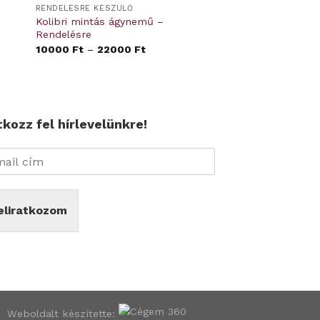
RENDELÉSRE KÉSZÜLŐ
Kolibri mintás ágynemű –
Rendelésre
10000
Ft
–
22000
Ft
tkozz fel hírlevelünkre!
eliratkozom
Weboldalt készítette: