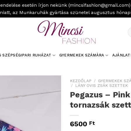
rendelése esetén írjon nekünk (mincsifashion@gmail.com) 
miatt, az Munkaruhák gyártása szünetel augusztus hóna
K
a
k
S SZÉPSÉGIPARI RUHÁZAT
GYERMEKEK SZÁMÁRA
AJÁNLAT
KEZDŐLAP
/
GYERMEKEK SZ
/
LÁNY OVIS ZSÁK SZETTEK
Pegazus – Pink
tornazsák szet
6500
Ft