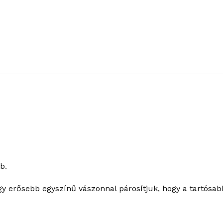
b.
gy erősebb egyszínű vászonnal párosítjuk, hogy a tartósab