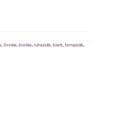
s
,
Óvodai
,
óvodás
,
ruhazsák
,
Szett
,
tornazsák
,