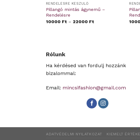
DERÉKALJ ÉS GUMIS LEPEDŐ OVIS/BÖLCSIS FEKTETŐRE
RENDELÉSRE KÉSZÜLŐ
REND
gumis derékalj –
Pillangó mintás ágynemű –
Pill
Rendelésre
Rend
0
Ft
10000
Ft
–
22000
Ft
100
Rólunk
Ha kérdésed van fordulj hozzánk
bizalommal:
Email:
mincsifashion@gmail.com
ADATVÉDELMI NYILATKOZAT
KIEMELT ÉRTÉKE