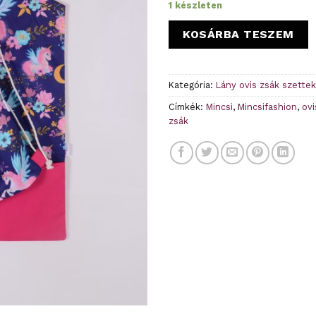
1 készleten
KOSÁRBA TESZEM
Kategória:
Lány ovis zsák szettek
Címkék:
Mincsi
,
Mincsifashion
,
ovi
zsák