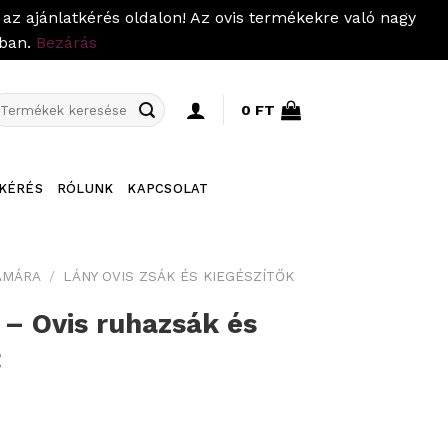
az ajánlatkérés oldalon! Az ovis termékekre való nagy
pban.
Bezárás
eresés
0
FT
övetkezőre:
KÉRÉS
RÓLUNK
KAPCSOLAT
ÁMÁRA
/
LÁNY OVIS ZSÁK ÉS KIEGÉSZÍTŐK
 – Ovis ruhazsák és
t