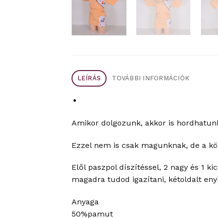
LEÍRÁS
TOVÁBBI INFORMÁCIÓK
Amikor dolgozunk, akkor is hordhatunk
Ezzel nem is csak magunknak, de a kör
Elől paszpol díszítéssel, 2 nagy és 1 
magadra tudod igazítani, kétoldalt enyh
Anyaga
50%pamut