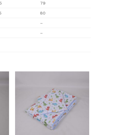
5
79
5
80
–
–