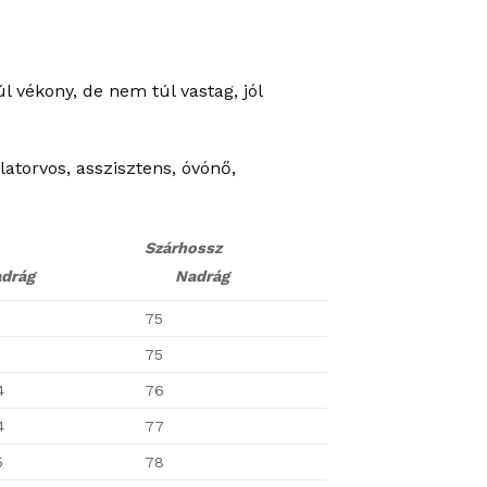
l vékony, de nem túl vastag, jól
atorvos, asszisztens, óvónő,
Szárhossz
rág
Nadrág
75
7
75
4
76
4
77
5
78