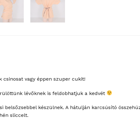
 csinosat vagy éppen szuper cukit!
ülöttünk lévőknek is feldobhatjuk a kedvét
kicsi belsőzsebbel készülnek. A hátulján karcsúsító összeh
én sliccelt.