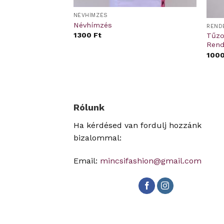
NÉVHÍMZÉS
Névhímzés
ÜLŐ
REND
1300
Ft
Tűzo
– Rendelésre
Rend
00
Ft
100
Rólunk
Ha kérdésed van fordulj hozzánk
bizalommal:
Email:
mincsifashion@gmail.com