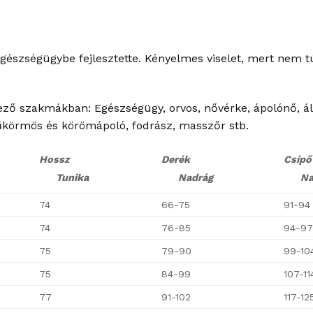
egészségügybe fejlesztette. Kényelmes viselet, mert nem tú
ező szakmákban: Egészségügy, orvos, nővérke, ápolónő, áll
űkörmös és körömápoló, fodrász, masszőr stb.
Hossz
Derék
Csípő
Tunika
Nadrág
Nad
74
66-75
91-94
74
76-85
94-9
75
79-90
99-10
75
84-99
107-11
77
91-102
117-12