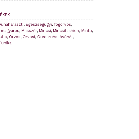
MÉKEK
Dunaharaszti
,
Egészségügyi
,
fogorvos
,
,
magyaros
,
Masszőr
,
Mincsi
,
Mincsifashion
,
Minta
,
ruha
,
Orvos
,
Orvosi
,
Orvosruha
,
óvónői
,
Tunika