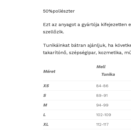
50%poliészter
Ezt az anyagot a gyártója kifejezetten 
szellőzik.
Tunikáinkat bátran ajánljuk, ha követk
takarítónő, szépségipar, kozmetika, m
Mell
Méret
Tunika
XS
84-86
S
89-91
M
94-99
L
102-109
XL
112-117