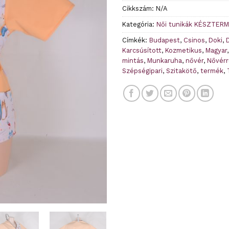
Cikkszám:
N/A
Kategória:
Női tunikák KÉSZTER
Címkék:
Budapest
,
Csinos
,
Doki
,
Karcsúsított
,
Kozmetikus
,
Magyar
mintás
,
Munkaruha
,
nővér
,
Nővér
Szépségipari
,
Szitakötő
,
termék
,