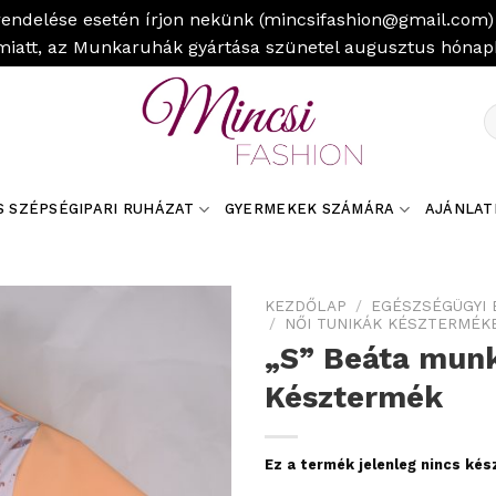
rendelése esetén írjon nekünk (mincsifashion@gmail.com) 
miatt, az Munkaruhák gyártása szünetel augusztus hóna
K
a
k
S SZÉPSÉGIPARI RUHÁZAT
GYERMEKEK SZÁMÁRA
AJÁNLAT
KEZDŐLAP
/
EGÉSZSÉGÜGYI 
/
NŐI TUNIKÁK KÉSZTERMÉK
„S” Beáta munk
Késztermék
Ez a termék jelenleg nincs ké