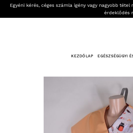
Egyéni kérés, céges számla igény vagy nagyobb tétel 
érdeklődés 
Skip
to
content
KEZDŐLAP
EGÉSZSÉGÜGYI É