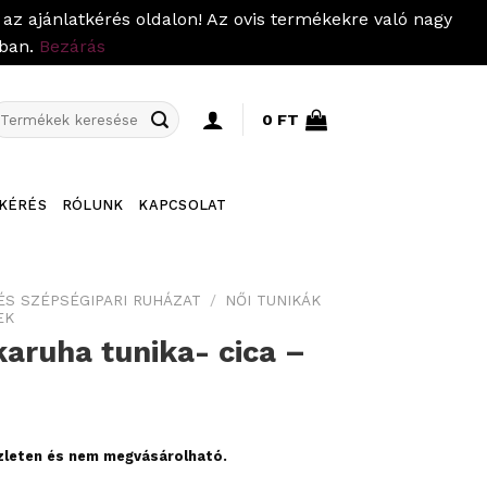
az ajánlatkérés oldalon! Az ovis termékekre való nagy
pban.
Bezárás
eresés
0
FT
övetkezőre:
KÉRÉS
RÓLUNK
KAPCSOLAT
ÉS SZÉPSÉGIPARI RUHÁZAT
/
NŐI TUNIKÁK
EK
aruha tunika- cica –
szleten és nem megvásárolható.