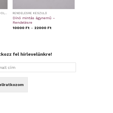
DERÉKALJ ÉS GUMIS LEPEDŐ OVIS/BÖLCSIS FEKTETŐRE
RENDELÉSRE KÉSZÜLŐ
Dínó mintás ágynemű –
Rendelésre
10000
Ft
–
22000
Ft
tkozz fel hírlevelünkre!
eliratkozom