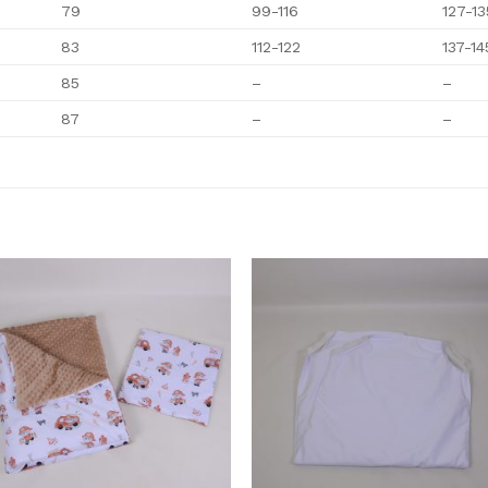
79
99-116
127-13
83
112-122
137-14
85
–
–
87
–
–