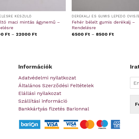
ELÉSRE KÉSZÜLŐ
ltó maci mintás ágynemű –
Fehér bélelt gumis derékalj –
elésre
Rendelésre
00
Ft
–
22000
Ft
6500
Ft
–
8500
Ft
Információk
Ira
Adatvédelmi nyilatkozat
Általános Szerződési Feltételek
Elállási nyilakozat
Szállítási információ
F
Bankkártyás fizetés Barionnal