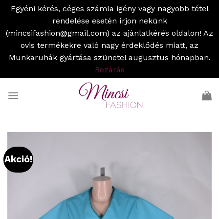
Egyéni kérés, céges számla igény vagy nagyobb tétel
rendelése esetén írjon nekünk
(mincsifashion@gmail.com) az ajánlatkérés oldalon! Az
ovis termékekre való nagy érdeklődés miatt, az
Munkaruhák gyártása szünetel augusztus hónapban.
Bezárás
Skip
to
content
Akció!