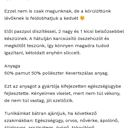
Ezzel nem is csak magunknak, de a körülöttünk
lévőknek is feldobhatjuk a kedvét
Elől paszpol díszítéssel, 2 nagy és 1 kicsi belsőzsebbel
készülnek. A hátulján karcsúsító összehúzót és
megkötőt teszünk, így könnyen magadra tudod
igazítani, kétoldalt enyhén sliccelt.
Anyaga
50% pamut 50% poliészter Kevertszálas anyag.
Ezt az anyagot a gyártója kifejezetten egészségügybe
fejlesztette. Kényelmes viselet, mert nem túl vékony,
de nem túl vastag, jól szellőzik.
Tunikáinkat bátran ajánljuk, ha következő
szakmákban: Egészségügy, orvos, nővérke, ápolónő,
állatorvos, asszisztens, óvónő, takarítónő,