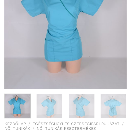
KEZDŐLAP
/
EGÉSZSÉGÜGYI ÉS SZÉPSÉGIPARI RUHÁZAT
/
NŐI TUNIKÁK
/
NŐI TUNIKÁK KÉSZTERMÉKEK