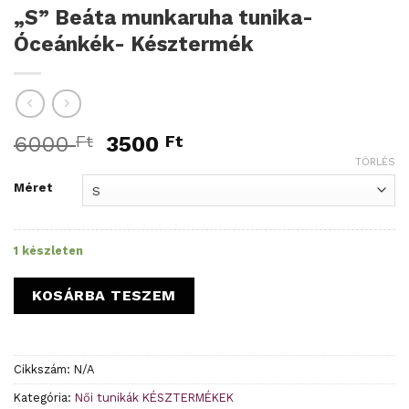
„S” Beáta munkaruha tunika-
Óceánkék- Késztermék
Original
Current
6000
Ft
3500
Ft
price
price
TÖRLÉS
was:
is:
Méret
6000 Ft.
3500 Ft.
1 készleten
KOSÁRBA TESZEM
Cikkszám:
N/A
Kategória:
Női tunikák KÉSZTERMÉKEK