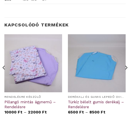
KAPCSOLÓDÓ TERMÉKEK
RENDELÉSRE KÉSZÜLŐ
DERÉKALJ ÉS GUMIS LEPEDŐ OVIS/BÖLCSIS FEKTETŐRE
Pillangó mintás ágynemű –
Türkíz bélelt gumis derékalj –
Rendelésre
Rendelésre
10000
Ft
–
22000
Ft
6500
Ft
–
8500
Ft