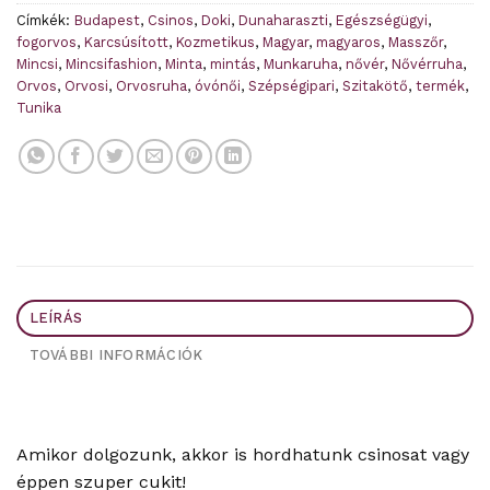
Címkék:
Budapest
,
Csinos
,
Doki
,
Dunaharaszti
,
Egészségügyi
,
fogorvos
,
Karcsúsított
,
Kozmetikus
,
Magyar
,
magyaros
,
Masszőr
,
Mincsi
,
Mincsifashion
,
Minta
,
mintás
,
Munkaruha
,
nővér
,
Nővérruha
,
Orvos
,
Orvosi
,
Orvosruha
,
óvónői
,
Szépségipari
,
Szitakötő
,
termék
,
Tunika
LEÍRÁS
TOVÁBBI INFORMÁCIÓK
Amikor dolgozunk, akkor is hordhatunk csinosat vagy
éppen szuper cukit!