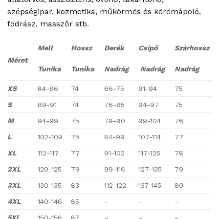
szépségipar, kozmetika, műkörmös és körömápoló,
fodrász, masszőr stb.
Mell
Hossz
Derék
Csípő
Szárhossz
Méret
Tunika
Tunika
Nadrág
Nadrág
Nadrág
XS
84-86
74
66-75
91-94
75
S
89-91
74
76-85
94-97
75
M
94-99
75
79-90
99-104
76
L
102-109
75
84-99
107-114
77
XL
112-117
77
91-102
117-125
78
2XL
120-125
79
99-116
127-135
79
3XL
130-135
83
112-122
137-145
80
4XL
140-146
85
–
–
–
5Xl
150-156
87
–
–
–