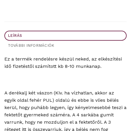
LEÍRÁS
TOVÁBBI INFORMÁCIÓK
Ez a termék rendelésre készül neked, az elkészítési
idő fizetéstől számított kb 8-10 munkanap.
A derékalj két vászon (Kiv. ha vízhatlan, akkor az
egyik oldal fehér PUL) oldalú és ebbe is vlies bélés
kerül, hogy puhább legyen, így kényelmesebbé teszi a
fektetőt gyermeked száméra. A 4 sarkába gumit
varrunk, hogy ne mozduljon el a fektetőről. A 3
réteget itt is összevarrjuk, így a bélés nem fog