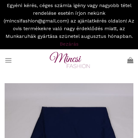
Egyéni kérés, céges számla igény vagy nagyobb tétel
rendelése esetén írjon nekünk
(mincsifashion@gmail.com) az ajánlatkérés oldalon! Az
ovis termékekre való nagy érdeklődés miatt, az
Munkaruhák gyártása szünetel augusztus hónapban.
Bezárás
Skip
to
content