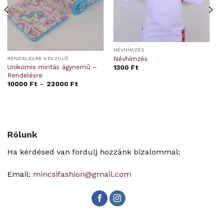
NÉVHÍMZÉS
Névhímzés
RENDELÉSRE KÉSZÜLŐ
Unikornis mintás ágynemű –
1300
Ft
Rendelésre
10000
Ft
–
22000
Ft
Rólunk
Ha kérdésed van fordulj hozzánk bizalommal:
Email:
mincsifashion@gmail.com