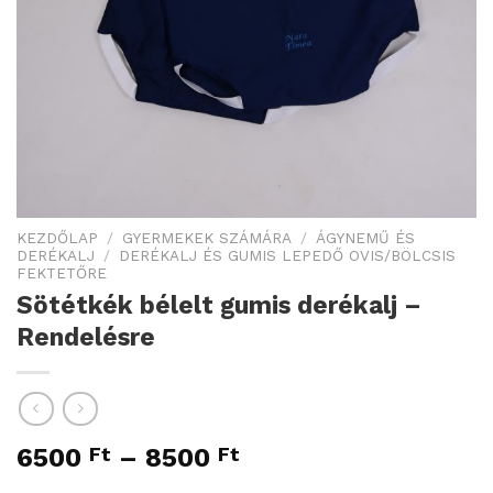
KEZDŐLAP
/
GYERMEKEK SZÁMÁRA
/
ÁGYNEMŰ ÉS
DERÉKALJ
/
DERÉKALJ ÉS GUMIS LEPEDŐ OVIS/BÖLCSIS
FEKTETŐRE
Sötétkék bélelt gumis derékalj –
Rendelésre
6500
Ft
–
8500
Ft