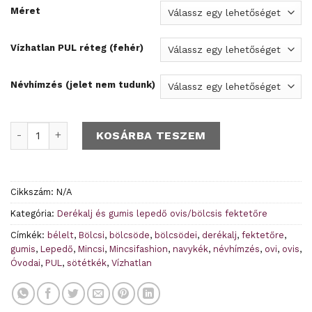
Méret
Vízhatlan PUL réteg (fehér)
Névhímzés (jelet nem tudunk)
Sötétkék bélelt gumis derékalj - Rendelésre mennyiség
KOSÁRBA TESZEM
Cikkszám:
N/A
Kategória:
Derékalj és gumis lepedő ovis/bölcsis fektetőre
Címkék:
bélelt
,
Bölcsi
,
bölcsöde
,
bölcsödei
,
derékalj
,
fektetőre
,
gumis
,
Lepedő
,
Mincsi
,
Mincsifashion
,
navykék
,
névhímzés
,
ovi
,
ovis
,
Óvodai
,
PUL
,
sötétkék
,
Vízhatlan