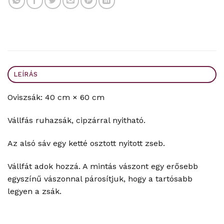
LEÍRÁS
Oviszsák: 40 cm × 60 cm
Vállfás ruhazsák, cipzárral nyitható.
Az alsó sáv egy ketté osztott nyitott zseb.
Vállfát adok hozzá. A mintás vászont egy erősebb
egyszínű vászonnal párosítjuk, hogy a tartósabb
legyen a zsák.