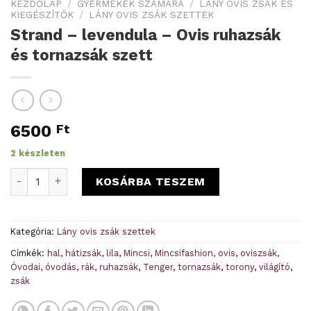
KEZDŐLAP
/
GYERMEKEK SZÁMÁRA
/
LÁNY OVIS ZSÁK ÉS
KIEGÉSZÍTŐK
/
LÁNY OVIS ZSÁK SZETTEK
Strand – levendula – Ovis ruhazsák
és tornazsák szett
6500
Ft
2 készleten
Strand - levendula - Ovis ruhazsák és tornazsák szett menn
KOSÁRBA TESZEM
Kategória:
Lány ovis zsák szettek
Címkék:
hal
,
hátizsák
,
lila
,
Mincsi
,
Mincsifashion
,
ovis
,
oviszsák
,
Óvodai
,
óvodás
,
rák
,
ruhazsák
,
Tenger
,
tornazsák
,
torony
,
világító
,
zsák