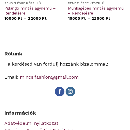
RENDELÉSRE KÉSZÜLŐ
RENDELÉSRE KÉSZÜLŐ
Pillangó mintás ágynemű –
Munkagépes mintás ágynemű
Rendelésre
– Rendelésre
10000
Ft
–
22000
Ft
10000
Ft
–
22000
Ft
Rólunk
Ha kérdésed van fordulj hozzánk bizalommal:
Email:
mincsifashion@gmail.com
Információk
Adatvédelmi nyilatkozat