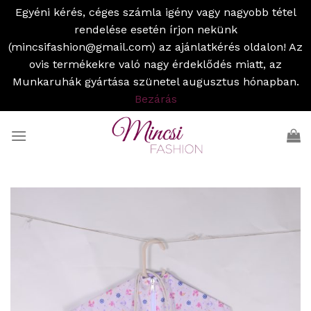
Egyéni kérés, céges számla igény vagy nagyobb tétel
rendelése esetén írjon nekünk
(mincsifashion@gmail.com) az ajánlatkérés oldalon! Az
ovis termékekre való nagy érdeklődés miatt, az
Munkaruhák gyártása szünetel augusztus hónapban.
Bezárás
Skip
to
content