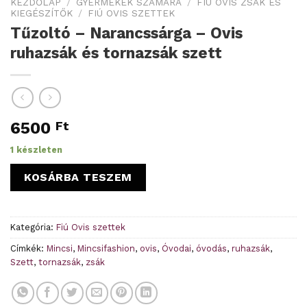
KEZDŐLAP
/
GYERMEKEK SZÁMÁRA
/
FIÚ OVIS ZSÁK ÉS
KIEGÉSZÍTŐK
/
FIÚ OVIS SZETTEK
Tűzoltó – Narancssárga – Ovis
ruhazsák és tornazsák szett
6500
Ft
1 készleten
KOSÁRBA TESZEM
Kategória:
Fiú Ovis szettek
Címkék:
Mincsi
,
Mincsifashion
,
ovis
,
Óvodai
,
óvodás
,
ruhazsák
,
Szett
,
tornazsák
,
zsák