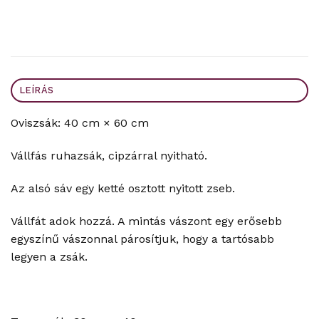
LEÍRÁS
Oviszsák: 40 cm × 60 cm
Vállfás ruhazsák, cipzárral nyitható.
Az alsó sáv egy ketté osztott nyitott zseb.
Vállfát adok hozzá. A mintás vászont egy erősebb
egyszínű vászonnal párosítjuk, hogy a tartósabb
legyen a zsák.