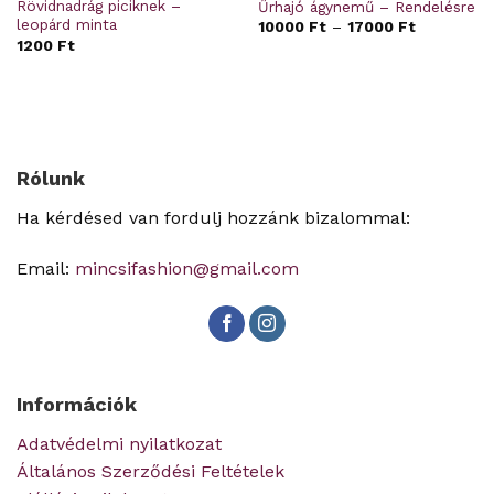
Rövidnadrág piciknek –
Űrhajó ágynemű – Rendelésre
leopárd minta
10000
Ft
–
17000
Ft
1200
Ft
Rólunk
Ha kérdésed van fordulj hozzánk bizalommal:
Email:
mincsifashion@gmail.com
Információk
Adatvédelmi nyilatkozat
Általános Szerződési Feltételek