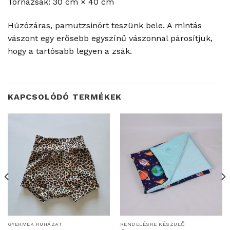
Tornazsák: 30 cm × 40 cm
Húzózáras, pamutzsinórt teszünk bele. A mintás
vászont egy erősebb egyszínű vászonnal párosítjuk,
hogy a tartósabb legyen a zsák.
KAPCSOLÓDÓ TERMÉKEK
GYERMEK RUHÁZAT
RENDELÉSRE KÉSZÜLŐ