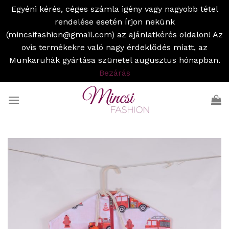
Egyéni kérés, céges számla igény vagy nagyobb tétel
rendelése esetén írjon nekünk
(mincsifashion@gmail.com) az ajánlatkérés oldalon! Az
ovis termékekre való nagy érdeklődés miatt, az
Munkaruhák gyártása szünetel augusztus hónapban.
Bezárás
Skip
to
content