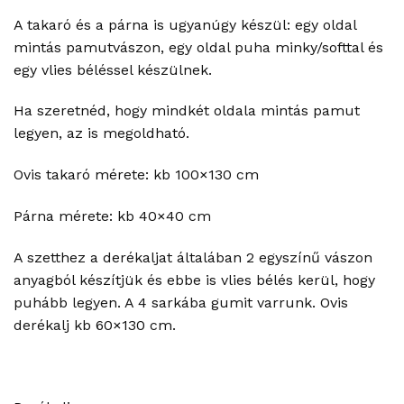
A takaró és a párna is ugyanúgy készül: egy oldal
mintás pamutvászon, egy oldal puha minky/softtal és
egy vlies béléssel készülnek.
Ha szeretnéd, hogy mindkét oldala mintás pamut
legyen, az is megoldható.
Ovis takaró mérete: kb 100×130 cm
Párna mérete: kb 40×40 cm
A szetthez a derékaljat általában 2 egyszínű vászon
anyagból készítjük és ebbe is vlies bélés kerül, hogy
puhább legyen. A 4 sarkába gumit varrunk. Ovis
derékalj kb 60×130 cm.