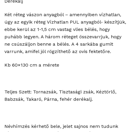
Derékalj
Két réteg vászon anyagból – amennyiben vízhatlan,
úgy az egyik réteg Vízhatlan PUL anyagból- készítjük,
ebbe kerül az 1-1,5 cm vastag vlies bélés, hogy
puhább legyen. A három réteget összevarrjuk, hogy
ne csúszáljon benne a bélés. A 4 sarkába gumit
varrunk, amifel jól rögzíthető az ovis fektetőre.
Kb 60×130 cm a mérete
Teljes Szett: Tornazsák, Tisztasági zsák, Kéztörlő,
Babzsák, Takaró, Párna, fehér derékalj.
Névhímzés kérhető bele, jelet sajnos nem tudunk