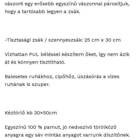
vászont egy erősebb egyszínű vászonnal párosítjuk,
hogy a tartósabb legyen a zsák.
-Tisztasági zsák / szennyeszsák: 25 cm x 30 cm
Vízhatlan PUL béléssel készítem őket, így nem ázik
át és könnyen tisztítható.
Balesetes ruhákhoz, cipőhőz, úszásórás a vizes
ruhának is szuper.
Kéztörlő kb 30×50cm
Egyszínű 100 % pamut, jó nedvszívó törölköző
anyagra egy sáv mintás anyagot varrunk díszítőnek.