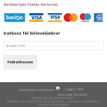
Bankkártyás fizetés Barionnal
Iratkozz fel hírlevelünkre!
Feliratkozom
Weboldalt készítette:
ADATVÉDELMI NYILATKOZAT
KIEMELT ÉRTÉKESÍTÉSI TERÜLETEINK
COOKIE SZABÁLYZAT
PRIVACY STATEMENT