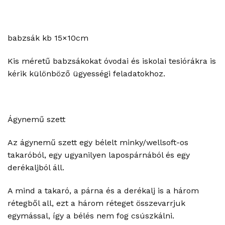
babzsák kb 15×10cm
Kis méretű babzsákokat óvodai és iskolai tesiórákra is
kérik különböző ügyességi feladatokhoz.
Ágynemű szett
Az ágynemű szett egy bélelt minky/wellsoft-os
takaróból, egy ugyanilyen lapospárnából és egy
derékaljból áll.
A mind a takaró, a párna és a derékalj is a három
rétegből all, ezt a három réteget összevarrjuk
egymással, így a bélés nem fog csúszkálni.