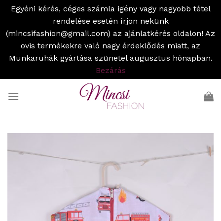
Egyéni kérés, céges számla igény vagy nagyobb tétel
rendelése esetén írjon nekünk
(mincsifashion@gmail.com) az ajánlatkérés oldalon! Az
ovis termékekre való nagy érdeklődés miatt, az
Munkaruhák gyártása szünetel augusztus hónapban.
Bezárás
Skip
to
content