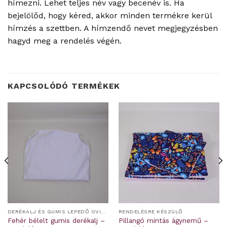
hímezni. Lehet teljes név vagy becenév is. Ha
bejelölőd, hogy kéred, akkor minden termékre kerül
hímzés a szettben. A hímzendő nevet megjegyzésben
hagyd meg a rendelés végén.
KAPCSOLÓDÓ TERMÉKEK
DERÉKALJ ÉS GUMIS LEPEDŐ OVIS/BÖLCSIS FEKTETŐRE
RENDELÉSRE KÉSZÜLŐ
Fehér bélelt gumis derékalj –
Pillangó mintás ágynemű –