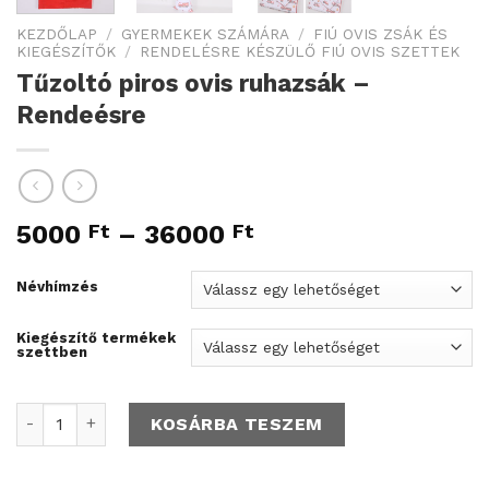
KEZDŐLAP
/
GYERMEKEK SZÁMÁRA
/
FIÚ OVIS ZSÁK ÉS
KIEGÉSZÍTŐK
/
RENDELÉSRE KÉSZÜLŐ FIÚ OVIS SZETTEK
Tűzoltó piros ovis ruhazsák –
Rendeésre
5000
Ft
–
36000
Ft
Névhímzés
Kiegészítő termékek
szettben
Tűzoltó piros ovis ruhazsák - Rendeésre mennyiség
KOSÁRBA TESZEM