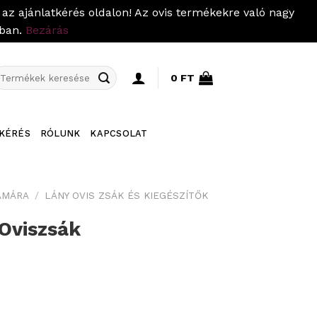
az ajánlatkérés oldalon! Az ovis termékekre való nagy
pban.
Bezárás
eresés
0
FT
övetkezőre:
KÉRÉS
RÓLUNK
KAPCSOLAT
ÁMÁRA
/
LÁNY OVIS ZSÁK ÉS KIEGÉSZÍTŐK
 Oviszsák