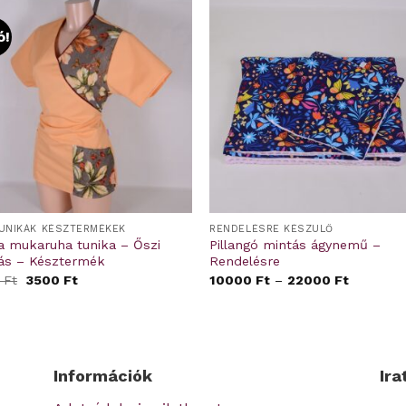
ó!
TUNIKÁK KÉSZTERMÉKEK
RENDELÉSRE KÉSZÜLŐ
a mukaruha tunika – Őszi
Pillangó mintás ágynemű –
ás – Késztermék
Rendelésre
Original
Current
0
Ft
3500
Ft
10000
Ft
–
22000
Ft
price
price
was:
is:
5500 Ft.
3500 Ft.
Információk
Ira