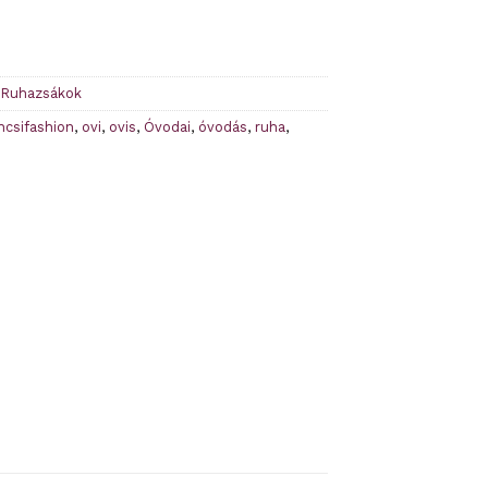
 Ruhazsákok
ncsifashion
,
ovi
,
ovis
,
Óvodai
,
óvodás
,
ruha
,