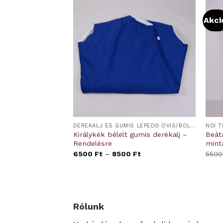
Akci
ÜLŐ
DERÉKALJ ÉS GUMIS LEPEDŐ OVIS/BÖLCSIS FEKTETŐRE
NŐI 
gynemű –
Királykék bélelt gumis derékalj –
Beát
Rendelésre
mint
00
Ft
6500
Ft
–
8500
Ft
550
Rólunk