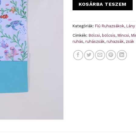
KOSÁRBA TESZEM
Kategóriák:
Fiú Ruhazsákok
,
Lány
Címkék:
Bölcsi
,
bölcsis
,
Mincsi
,
Mi
ruhás
,
ruhászsák
,
ruhazsák
,
zsák