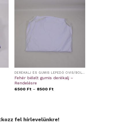
DERÉKALJ ÉS GUMIS LEPEDŐ OVIS/BÖLCSIS FEKTETŐRE
Fehér bélelt gumis derékalj –
Rendelésre
6500
Ft
–
8500
Ft
tkozz fel hírlevelünkre!