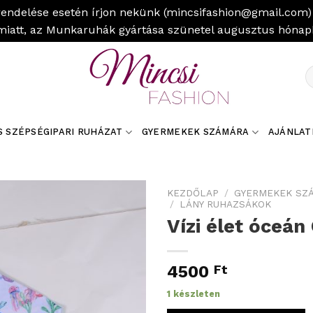
rendelése esetén írjon nekünk (mincsifashion@gmail.com) 
miatt, az Munkaruhák gyártása szünetel augusztus hóna
K
a
k
S SZÉPSÉGIPARI RUHÁZAT
GYERMEKEK SZÁMÁRA
AJÁNLAT
KEZDŐLAP
/
GYERMEKEK SZ
/
LÁNY RUHAZSÁKOK
Vízi élet óceán
4500
Ft
1 készleten