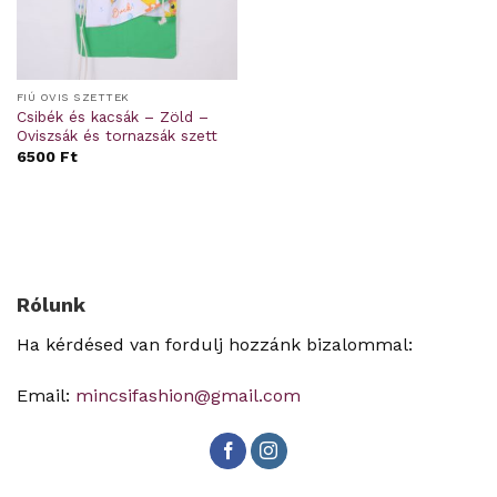
FIÚ OVIS SZETTEK
Csibék és kacsák – Zöld –
Oviszsák és tornazsák szett
6500
Ft
Rólunk
Ha kérdésed van fordulj hozzánk bizalommal:
Email:
mincsifashion@gmail.com