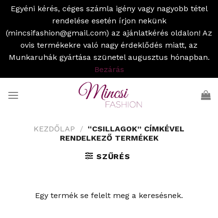
Egyéni kérés, céges számla igény vagy nagyobb tétel
rendelése esetén írjon nekünk
(mincsifashion@gmail.com) az ajánlatkérés oldalon! Az
ovis termékekre való nagy érdeklődés miatt, az
Munkaruhák gyártása szünetel augusztus hónapban.
Bezárás
Skip
to
content
KEZDŐLAP
/
“CSILLAGOK” CÍMKÉVEL
RENDELKEZŐ TERMÉKEK
SZŰRÉS
Egy termék se felelt meg a keresésnek.