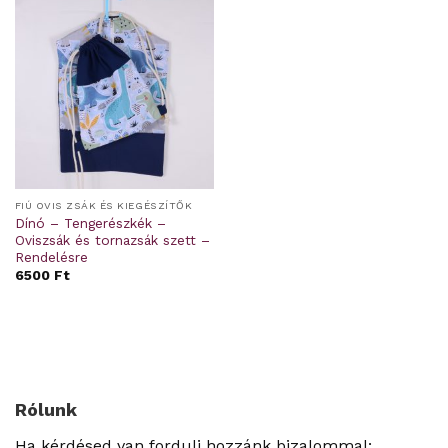
FIÚ OVIS ZSÁK ÉS KIEGÉSZÍTŐK
Dínó – Tengerészkék –
Oviszsák és tornazsák szett –
Rendelésre
6500
Ft
Rólunk
Ha kérdésed van fordulj hozzánk bizalommal: