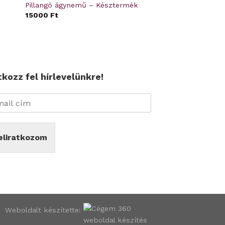
Pillangó ágynemű – Késztermék
15000
Ft
tkozz fel hírlevelünkre!
eliratkozom
Weboldalt készítette: