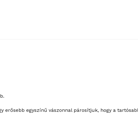
b.
gy erősebb egyszínű vászonnal párosítjuk, hogy a tartósab