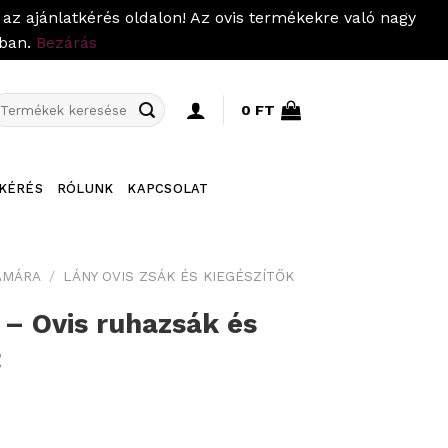
az ajánlatkérés oldalon! Az ovis termékekre való nagy
pban.
Bezárás
eresés
0
FT
övetkezőre:
KÉRÉS
RÓLUNK
KAPCSOLAT
ÁMÁRA
/
LÁNY OVIS ZSÁK ÉS KIEGÉSZÍTŐK
 – Ovis ruhazsák és
t