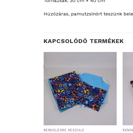
Tornazsák: 30 cm × 40 cm
Húzózáras, pamutzsinórt teszünk bele.
KAPCSOLÓDÓ TERMÉKEK
DERÉKALJ ÉS GUMIS LEPEDŐ OVIS/BÖLCSIS FEKTETŐRE
RENDELÉSRE KÉSZÜLŐ
REND