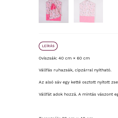
LEÍRÁS
Oviszsák: 40 cm × 60 cm
Vállfás ruhazsák, cipzárral nyitható.
Az alsó sáv egy ketté osztott nyitott zse
Vállfát adok hozzá. A mintás vászont e