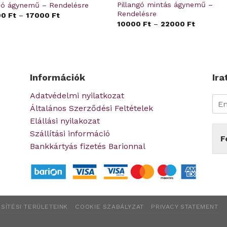
Pillangó mintás ágynemű –
jó ágynemű – Rendelésre
Rendelésre
00
Ft
–
17000
Ft
10000
Ft
–
22000
Ft
Információk
Ira
Adatvédelmi nyilatkozat
Általános Szerződési Feltételek
Elállási nyilakozat
Szállítási információ
F
Bankkártyás fizetés Barionnal
SÍTÉSI TERÜLETEINK
COOKIE SZABÁLYZAT
PRIVACY STATEMENT