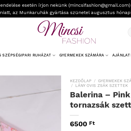
rendelése esetén írjon nekünk (mincsifashion@gmail.com) 
miatt, az Munkaruhák gyártása szünetel augusztus hóna
K
a
k
S SZÉPSÉGIPARI RUHÁZAT
GYERMEKEK SZÁMÁRA
AJÁNLAT
KEZDŐLAP
/
GYERMEKEK SZ
/
LÁNY OVIS ZSÁK SZETTEK
Balerina – Pink
tornazsák szet
6500
Ft