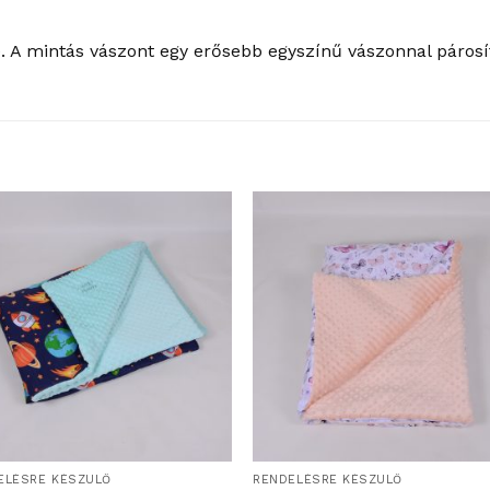
 A mintás vászont egy erősebb egyszínű vászonnal párosít
ELÉSRE KÉSZÜLŐ
RENDELÉSRE KÉSZÜLŐ