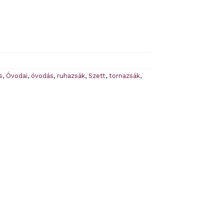
s
,
Óvodai
,
óvodás
,
ruhazsák
,
Szett
,
tornazsák
,