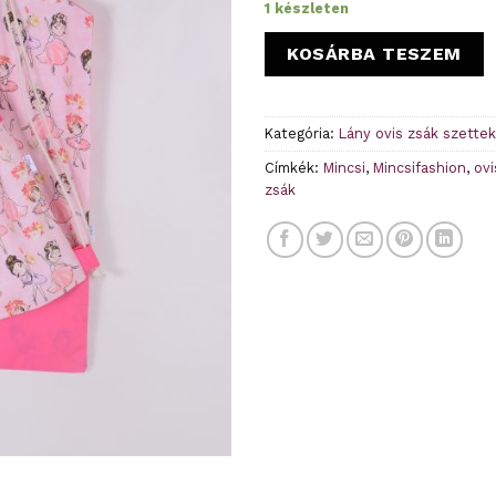
1 készleten
KOSÁRBA TESZEM
Kategória:
Lány ovis zsák szettek
Címkék:
Mincsi
,
Mincsifashion
,
ovi
zsák