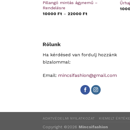
 derékalj –
Pillangó mintás ágynemű –
Űrha
Rendelésre
100
0
Ft
10000
Ft
–
22000
Ft
Rólunk
Ha kérdésed van fordulj hozzánk
bizalommal:
Email:
mincsifashion@gmail.com
ADATVÉDELMI NYILATKOZAT
KIEMELT ÉRTÉKE
Copyright ©2026
Mincsifashion