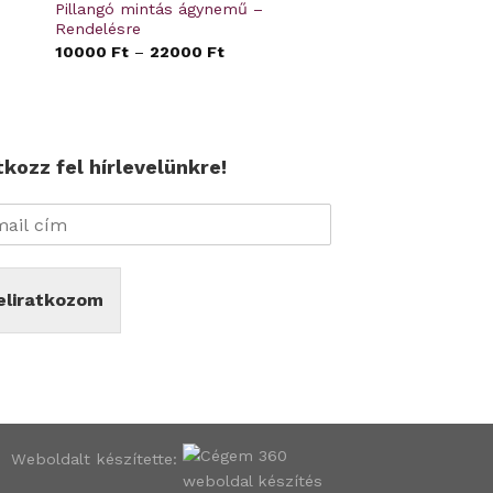
Pillangó mintás ágynemű –
Rendelésre
10000
Ft
–
22000
Ft
tkozz fel hírlevelünkre!
eliratkozom
Weboldalt készítette: