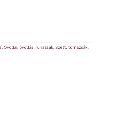
s
,
Óvodai
,
óvodás
,
ruhazsák
,
Szett
,
tornazsák
,