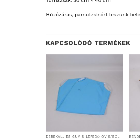
Tornazsák: 30 cm × 40 cm
Húzózáras, pamutzsinórt teszünk bele.
KAPCSOLÓDÓ TERMÉKEK
ÜLŐ
DERÉKALJ ÉS GUMIS LEPEDŐ OVIS/BÖLCSIS FEKTETŐRE
REND