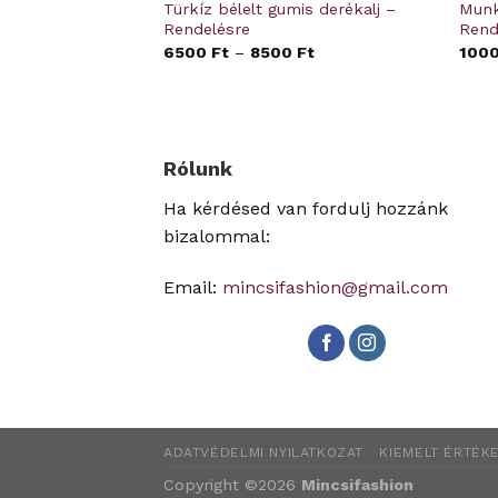
tás ágynemű –
Türkíz bélelt gumis derékalj –
Munk
Rendelésre
Rend
00
Ft
6500
Ft
–
8500
Ft
100
Rólunk
Ha kérdésed van fordulj hozzánk
bizalommal:
Email:
mincsifashion@gmail.com
ADATVÉDELMI NYILATKOZAT
KIEMELT ÉRTÉKE
Copyright ©2026
Mincsifashion