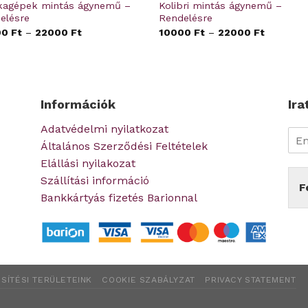
agépek mintás ágynemű –
Kolibri mintás ágynemű –
elésre
Rendelésre
00
Ft
–
22000
Ft
10000
Ft
–
22000
Ft
Információk
Ira
Adatvédelmi nyilatkozat
Általános Szerződési Feltételek
Elállási nyilakozat
Szállítási információ
F
Bankkártyás fizetés Barionnal
SÍTÉSI TERÜLETEINK
COOKIE SZABÁLYZAT
PRIVACY STATEMENT