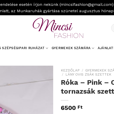
rendelése esetén írjon nekünk (mincsifashion@gmail.com) 
miatt, az Munkaruhák gyártása szünetel augusztus hóna
K
a
k
S SZÉPSÉGIPARI RUHÁZAT
GYERMEKEK SZÁMÁRA
AJÁNLAT
KEZDŐLAP
/
GYERMEKEK SZ
/
LÁNY OVIS ZSÁK SZETTEK
Róka – Pink – 
tornazsák szet
6500
Ft