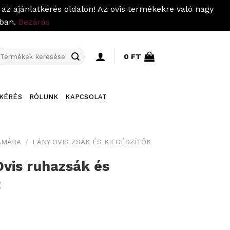
az ajánlatkérés oldalon! Az ovis termékekre való nagy
pban.
Bezárás
eresés
0
FT
övetkezőre:
KÉRÉS
RÓLUNK
KAPCSOLAT
ÁMÁRA
/
LÁNY OVIS ZSÁK ÉS KIEGÉSZÍTŐK
Ovis ruhazsák és
t