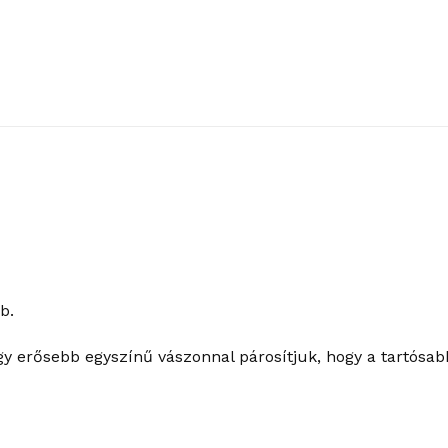
b.
gy erősebb egyszínű vászonnal párosítjuk, hogy a tartósab