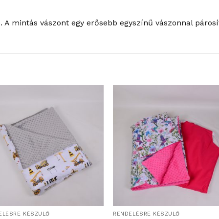
 A mintás vászont egy erősebb egyszínű vászonnal párosít
ELÉSRE KÉSZÜLŐ
RENDELÉSRE KÉSZÜLŐ