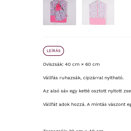
LEÍRÁS
Oviszsák: 40 cm × 60 cm
Vállfás ruhazsák, cipzárral nyitható.
Az alsó sáv egy ketté osztott nyitott zse
Vállfát adok hozzá. A mintás vászont e