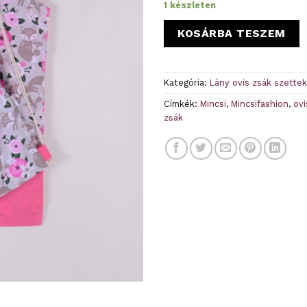
1 készleten
KOSÁRBA TESZEM
Kategória:
Lány ovis zsák szettek
Címkék:
Mincsi
,
Mincsifashion
,
ovi
zsák