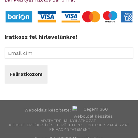
Iratkozz fel hírlevelünkre!
Feliratkozom
Weboldalt készítette:
ADATVÉDELMI NYILATKOZAT
KIEMELT ÉRTÉKESÍTÉSI TERÜLETEINK
COOKIE SZABÁLYZAT
PRIVACY STATEMENT