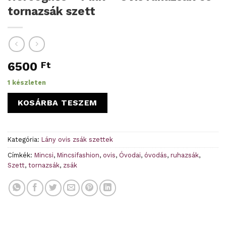
tornazsák szett
6500
Ft
1 készleten
KOSÁRBA TESZEM
Kategória:
Lány ovis zsák szettek
Címkék:
Mincsi
,
Mincsifashion
,
ovis
,
Óvodai
,
óvodás
,
ruhazsák
,
Szett
,
tornazsák
,
zsák