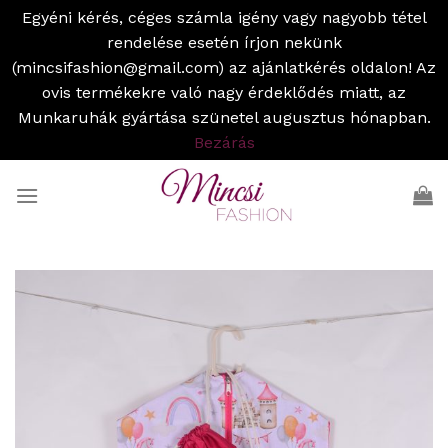
Egyéni kérés, céges számla igény vagy nagyobb tétel
rendelése esetén írjon nekünk
(mincsifashion@gmail.com) az ajánlatkérés oldalon! Az
ovis termékekre való nagy érdeklődés miatt, az
Munkaruhák gyártása szünetel augusztus hónapban.
Bezárás
Skip
to
content