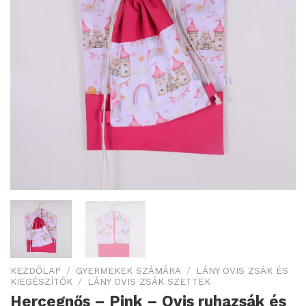
KEZDŐLAP
/
GYERMEKEK SZÁMÁRA
/
LÁNY OVIS ZSÁK ÉS
KIEGÉSZÍTŐK
/
LÁNY OVIS ZSÁK SZETTEK
Hercegnős – Pink – Ovis ruhazsák és