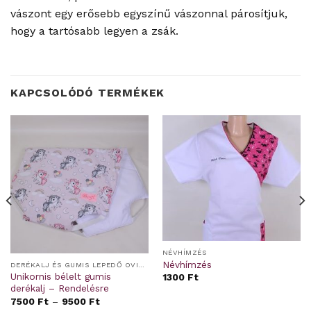
vászont egy erősebb egyszínű vászonnal párosítjuk,
hogy a tartósabb legyen a zsák.
KAPCSOLÓDÓ TERMÉKEK
NÉVHÍMZÉS
Névhímzés
DERÉKALJ ÉS GUMIS LEPEDŐ OVIS/BÖLCSIS FEKTETŐRE
Unikornis bélelt gumis
1300
Ft
derékalj – Rendelésre
7500
Ft
–
9500
Ft