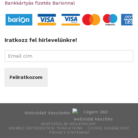
Bankkártyás fizetés Barionnal
Iratkozz fel hírlevelünkre!
Feliratkozom
Weboldalt készítette:
ADATVÉDELMI NYILATKOZAT
KIEMELT ÉRTÉKESÍTÉSI TERÜLETEINK
COOKIE SZABÁLYZAT
PRIVACY STATEMENT