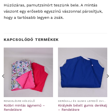
Húzózáras, pamutzsinórt teszünk bele. A mintás
vászont egy erősebb egyszínű vászonnal párosítjuk,
hogy a tartósabb legyen a zsák.
KAPCSOLÓDÓ TERMÉKEK
RENDELÉSRE KÉSZÜLŐ
DERÉKALJ ÉS GUMIS LEPEDŐ OVIS/BÖLCSIS FEKTETŐRE
Kolibri mintás ágynemű –
Királykék bélelt gumis derékalj
Rendelésre
– Rendelésre