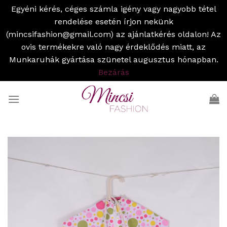
Egyéni kérés, céges számla igény vagy nagyobb tétel
rendelése esetén írjon nekünk
(mincsifashion@gmail.com) az ajánlatkérés oldalon! Az
ovis termékekre való nagy érdeklődés miatt, az
Munkaruhák gyártása szünetel augusztus hónapban.
Bezárás
Skip
to
content