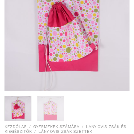
KEZDŐLAP
/
GYERMEKEK SZÁMÁRA
/
LÁNY OVIS ZSÁK ÉS
KIEGÉSZÍTŐK
/
LÁNY OVIS ZSÁK SZETTEK