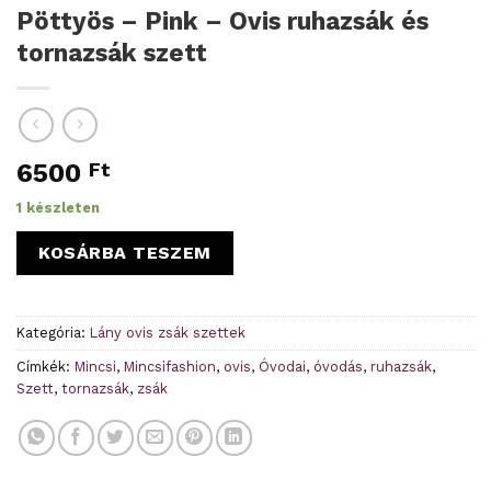
Pöttyös – Pink – Ovis ruhazsák és
tornazsák szett
6500
Ft
1 készleten
KOSÁRBA TESZEM
Kategória:
Lány ovis zsák szettek
Címkék:
Mincsi
,
Mincsifashion
,
ovis
,
Óvodai
,
óvodás
,
ruhazsák
,
Szett
,
tornazsák
,
zsák