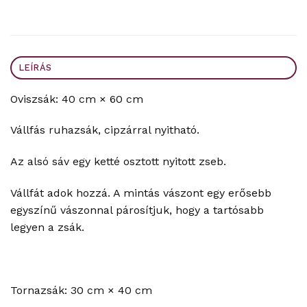
LEÍRÁS
Oviszsák: 40 cm × 60 cm
Vállfás ruhazsák, cipzárral nyitható.
Az alsó sáv egy ketté osztott nyitott zseb.
Vállfát adok hozzá. A mintás vászont egy erősebb
egyszínű vászonnal párosítjuk, hogy a tartósabb
legyen a zsák.
Tornazsák: 30 cm × 40 cm