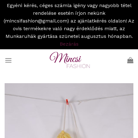
Egyéni kérés, céges számla igény vagy nagyobb tétel
rendelése esetén írjon nekünk
(mincsifashion@gmail.com) az ajánlatkérés oldalon! Az
ovis termékekre való nagy érdeklődés miatt, az
Munkaruhák gyártása szünetel augusztus hónapban.
Bezárás
Skip
to
content