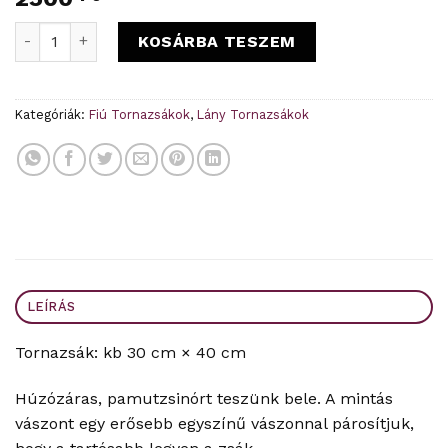
Menta állatok ovis tornazsák mennyiség
KOSÁRBA TESZEM
Kategóriák:
Fiú Tornazsákok
,
Lány Tornazsákok
LEÍRÁS
Tornazsák: kb 30 cm × 40 cm
Húzózáras, pamutzsinórt teszünk bele. A mintás
vászont egy erősebb egyszínű vászonnal párosítjuk,