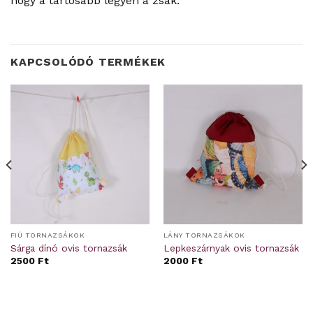
hogy a tartósabb legyen a zsák.
KAPCSOLÓDÓ TERMÉKEK
FIÚ TORNAZSÁKOK
LÁNY TORNAZSÁKOK
Sárga dínó ovis tornazsák
Lepkeszárnyak ovis tornazsák
2500
Ft
2000
Ft