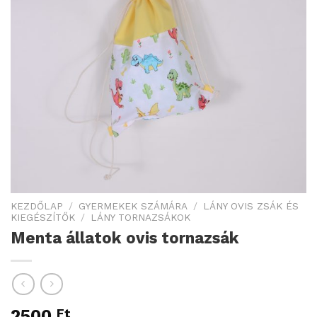
KEZDŐLAP
/
GYERMEKEK SZÁMÁRA
/
LÁNY OVIS ZSÁK ÉS
KIEGÉSZÍTŐK
/
LÁNY TORNAZSÁKOK
Menta állatok ovis tornazsák
2500
Ft