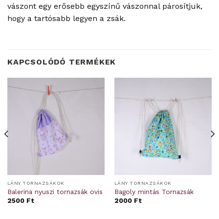
vászont egy erősebb egyszínű vászonnal párosítjuk,
hogy a tartósabb legyen a zsák.
KAPCSOLÓDÓ TERMÉKEK
LÁNY TORNAZSÁKOK
LÁNY TORNAZSÁKOK
Balerina nyuszi tornazsák ovis
Bagoly mintás Tornazsák
2500
Ft
2000
Ft