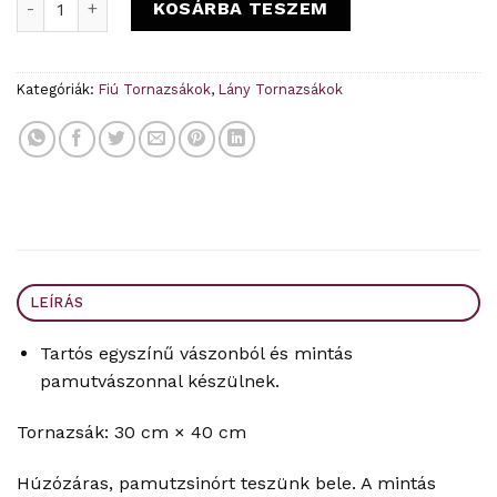
KOSÁRBA TESZEM
Kategóriák:
Fiú Tornazsákok
,
Lány Tornazsákok
LEÍRÁS
Tartós egyszínű vászonból és mintás
pamutvászonnal készülnek.
Tornazsák: 30 cm × 40 cm
Húzózáras, pamutzsinórt teszünk bele. A mintás