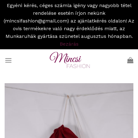
Egyéni kérés, céges számla igény vagy nagyobb tétel
rendelése esetén írjon nekünk
(mincsifashion@gmail.com) az ajánlatkérés oldalon! Az
ovis termékekre való nagy érdeklődés miatt, az
Munkaruhák gyártása szünetel augusztus hónapban.
Bezárás
Skip
to
content