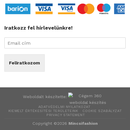
Iratkozz fel hírlevelünkre!
Feliratkozom
Weboldalt készítette:
ADATVÉDELMI NYILATKOZAT
KIEMELT ÉRTÉKESÍTÉSI TERÜLETEINK
COOKIE SZABÁLYZAT
PRIVACY STATEMENT
Copyright ©2026
Mincsifashion