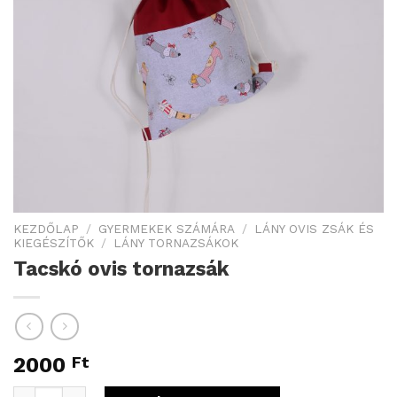
KEZDŐLAP
/
GYERMEKEK SZÁMÁRA
/
LÁNY OVIS ZSÁK ÉS
KIEGÉSZÍTŐK
/
LÁNY TORNAZSÁKOK
Tacskó ovis tornazsák
2000
Ft
Tacskó ovis tornazsák mennyiség